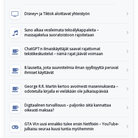
Disney+ ja Tiktok aloittavat yhteistyön
Suno alkaa vesileimata tekoälykappaleita –
massajakelua suoratoistoon rajoitetaan
ChatGPT:n ilmaiskäyttäjät saavat rajattomat
tekstikeskustelut – nämä rajat jäävät voimaan
8 lausetta, joita suunnitelmia ilman syyllisyyttä peruvat
ihmiset käyttävät
George R.R. Martin kertoo avoimesti masennuksesta –
odotetulla kirjalla ei vieläkään ole julkaisupäivää
Digitaalinen turvallisuus – paljonko siitä kannattaa
oikeasti maksaa?
GTA VI:n uusi ennakko tulee ensin Netflixiin – YouTube-
julkaisu seuraa kuusi tuntia myöhemmin