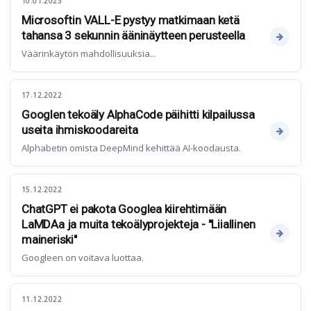
10.01.2023
Microsoftin VALL-E pystyy matkimaan ketä
tahansa 3 sekunnin ääninäytteen perusteella
Väärinkäytön mahdollisuuksia...
17.12.2022
Googlen tekoäly AlphaCode päihitti kilpailussa
useita ihmiskoodareita
Alphabetin omista DeepMind kehittää AI-koodausta.
15.12.2022
ChatGPT ei pakota Googlea kiirehtimään
LaMDAa ja muita tekoälyprojekteja - "Liiallinen
maineriski"
Googleen on voitava luottaa.
11.12.2022