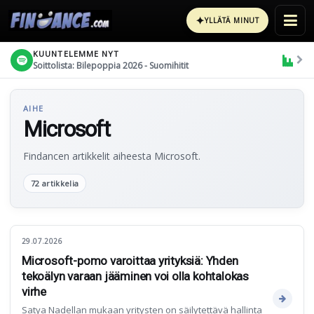
✦
YLLÄTÄ MINUT
KUUNTELEMME NYT
Soittolista: Bilepoppia 2026 - Suomihitit
AIHE
Microsoft
Findancen artikkelit aiheesta Microsoft.
72 artikkelia
29.07.2026
Microsoft-pomo varoittaa yrityksiä: Yhden
tekoälyn varaan jääminen voi olla kohtalokas
virhe
Satya Nadellan mukaan yritysten on säilytettävä hallinta