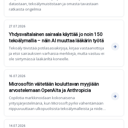
datastaan, tekoälymuististaan ja omasta tavastaan
ratkaista ongelmia
27.07.2026
Yhdysvaltalainen sairaala käyttää jo noin 150
tekoälymallia – näin AI muuttaa lääkärin työtä
Tekoäly tiivistää potilasasiakirjoja, kirjaa vastaanottoja
ja etsii sairauksien varhaisia merkkejä, mutta vastuu ei
ole siirtymässä lääkäriltä koneelle.
16.07.2026
Microsoftin väitetään kouluttavan myyjiään
arvostelemaan OpenAIta ja Anthropicia
Copilotia markkinoidaan kokonaisena
yritysjärjestelmänä, kun Microsoft pyrkii vähentämään
riippuvuuttaan ulkopuolisista tekoälymalleista ja niiden
aiheuttamista kustannuksista
14.07.2026