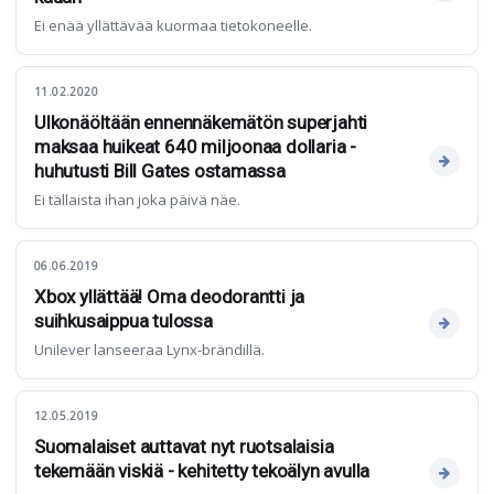
Ei enää yllättävää kuormaa tietokoneelle.
11.02.2020
Ulkonäöltään ennennäkemätön superjahti
maksaa huikeat 640 miljoonaa dollaria -
huhutusti Bill Gates ostamassa
Ei tällaista ihan joka päivä näe.
06.06.2019
Xbox yllättää! Oma deodorantti ja
suihkusaippua tulossa
Unilever lanseeraa Lynx-brändillä.
12.05.2019
Suomalaiset auttavat nyt ruotsalaisia
tekemään viskiä - kehitetty tekoälyn avulla