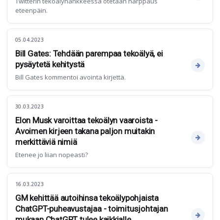
Twitterin tekoälyhankkeessa otetaan harppaus
eteenpäin.
05.04.2023
Bill Gates: Tehdään parempaa tekoälyä, ei
pysäytetä kehitystä
Bill Gates kommentoi avointa kirjettä.
30.03.2023
Elon Musk varoittaa tekoälyn vaaroista -
Avoimen kirjeen takana paljon muitakin
merkittäviä nimiä
Etenee jo liian nopeasti?
16.03.2023
GM kehittää autoihinsa tekoälypohjaista
ChatGPT-puheavustajaa - toimitusjohtajan
mukaan ChatGPT tulee kaikkialle