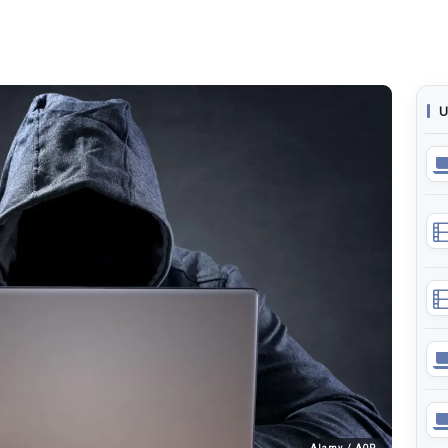
U
Alamy / AOP