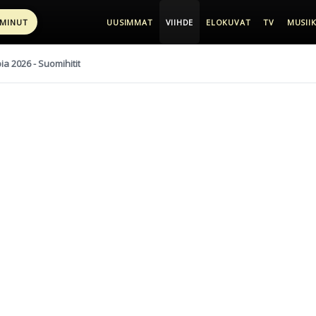
 MINUT
UUSIMMAT
VIIHDE
ELOKUVAT
TV
MUSIIK
pia 2026 - Suomihitit