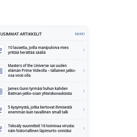
USIMMAT ARTIKKELIT
KAIKKI
10 lausetta, joilla manipuloiva mies
yrittää herättää sääliä
Masters of the Universe sai uuden
elämän Prime Videolla – tällainen jatko-
osa voisi olla
James Gunn tyrmäsi huhun kahden
Batman-jatko-osan yhteiskuvauksista
5 kysymystä, jotka kertovat ihmisestä
enemmän kuin tavallinen small talk
Tekoäly suunnitteli 16 toimivaa virusta:
näin historiallinen läpimurto onnistui