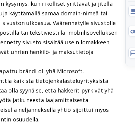
kysymys, kun rikolliset yrittävät jäljitellä
uja käyttämällä samaa domain-nimeä tai
sivuston ulkoasua. Väärennetylle sivustolle
stilla tai tekstiviestillä, mobiilisovelluksen
rennetty sivusto sisältää usein lomakkeen,
ävät uhrien henkilö- ja maksutietoja.
attu brändi oli yhä Microsoft.
nttia kaikista tietojenkalasteluyrityksistä
aa olla syynä se, että hakkerit pyrkivät yhä
tä jatkuneesta laajamittaisesta
isellä neljänneksellä yhtiö sijoittui myös
ntin osuudella.