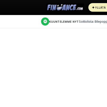
✦
YLLÄTÄ
Soittolista: Bilepop
KUUNTELEMME NYT