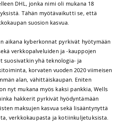
delleen DHL, jonka nimi oli mukana 18
tyksistä. Tähän myötävaikutti se, että
rkkokaupan suosion kasvua.
n aikana kyberkonnat pyrkivät hyötymään
sekä verkkopalveluiden ja -kauppojen
t suosivatkin yhä teknologia- ja
kkitoiminta, korvaten vuoden 2020 viimeisen
mmän alan, vähittäiskaupan. Eniten
a on nyt mukana myös kaksi pankkia, Wells
kuinka hakkerit pyrkivät hyödyntämään
isten maksujen kasvua sekä lisääntynyttä
, verkkokaupasta ja kotiinkuljetuksista.