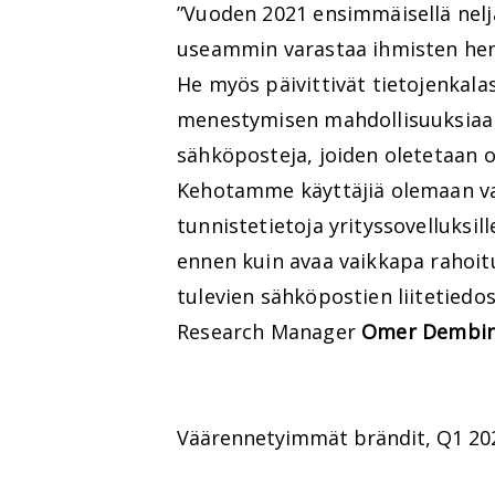
”Vuoden 2021 ensimmäisellä neljä
useammin varastaa ihmisten henki
He myös päivittivät tietojenkala
menestymisen mahdollisuuksiaan
sähköposteja, joiden oletetaan o
Kehotamme käyttäjiä olemaan var
tunnistetietoja yrityssovelluksil
ennen kuin avaa vaikkapa rahoitu
tulevien sähköpostien liitetiedos
Research Manager
Omer Dembin
Väärennetyimmät brändit, Q1 20