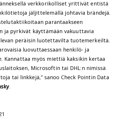
nneksellä verkkorikolliset yrittivät entistä
lötietoja jäljittelemällä johtavia brändejä.
stelutaktiikoitaan parantaakseen
 ja pyrkivät käyttämään vakuuttavia
levan peräisin luotettavilta tuotemerkeiltä.
ovaisia luovuttaessaan henkilö- ja
le. Kannattaa myös miettiä kaksikin kertaa
slaitoksen, Microsoftin tai DHL:n nimissä
toja tai linkkejä,” sanoo Check Pointin Data
sky
.
21