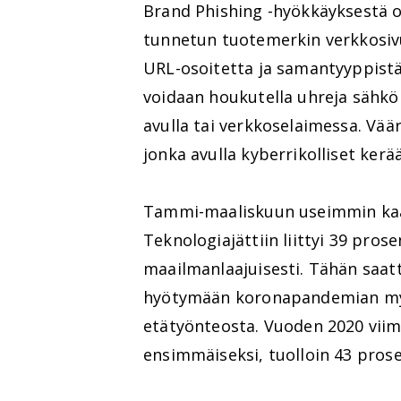
Brand Phishing -hyökkäyksestä on 
tunnetun tuotemerkin verkkosiv
URL-osoitetta ja samantyyppistä 
voidaan houkutella uhreja sähköpo
avulla tai verkkoselaimessa. Vää
jonka avulla kyberrikolliset kerä
Tammi-maaliskuun useimmin kaap
Teknologiajättiin liittyi 39 prose
maailmanlaajuisesti. Tähän saatt
hyötymään koronapandemian myö
etätyönteosta. Vuoden 2020 viime
ensimmäiseksi, tuolloin 43 prose