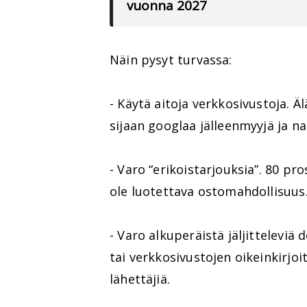
vuonna 2027
Näin pysyt turvassa:
- Käytä aitoja verkkosivustoja. Ä
sijaan googlaa jälleenmyyjä ja na
- Varo “erikoistarjouksia”. 80 p
ole luotettava ostomahdollisuus
- Varo alkuperäistä jäljitteleviä
tai verkkosivustojen oikeinkirjo
lähettäjiä.