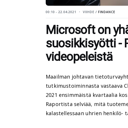
00:10 - 22.04.2021
VIIHDE /
FINDANCE
Microsoft on yhä
suosikkisyötti -
videopeleistä
Maailman johtavan tietoturvayh
tutkimustoiminnasta vastaava Ch
2021 ensimmäistä kvartaalia kos
Raportista selviää, mitä tuotem
kalastellessaan uhrien henkilö- t