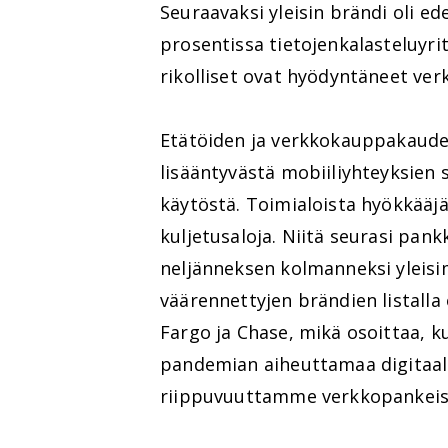
Seuraavaksi yleisin brändi oli e
prosentissa tietojenkalasteluyri
rikolliset ovat hyödyntäneet ve
Etätöiden ja verkkokauppakaude
lisääntyvästä mobiiliyhteyksien 
käytöstä. Toimialoista hyökkääjä
kuljetusaloja. Niitä seurasi pan
neljänneksen kolmanneksi yleisi
väärennettyjen brändien listall
Fargo ja Chase, mikä osoittaa, 
pandemian aiheuttamaa digitaal
riippuvuuttamme verkkopankeista