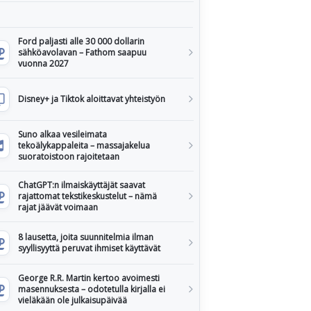
Ford paljasti alle 30 000 dollarin
sähköavolavan – Fathom saapuu
vuonna 2027
Disney+ ja Tiktok aloittavat yhteistyön
Suno alkaa vesileimata
tekoälykappaleita – massajakelua
suoratoistoon rajoitetaan
ChatGPT:n ilmaiskäyttäjät saavat
rajattomat tekstikeskustelut – nämä
rajat jäävät voimaan
8 lausetta, joita suunnitelmia ilman
syyllisyyttä peruvat ihmiset käyttävät
George R.R. Martin kertoo avoimesti
masennuksesta – odotetulla kirjalla ei
vieläkään ole julkaisupäivää