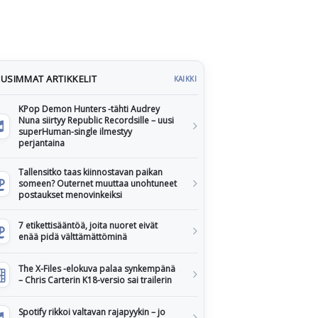
USIMMAT ARTIKKELIT
KAIKKI
KPop Demon Hunters -tähti Audrey
Nuna siirtyy Republic Recordsille – uusi
superHuman-single ilmestyy
perjantaina
Tallensitko taas kiinnostavan paikan
someen? Outernet muuttaa unohtuneet
postaukset menovinkeiksi
7 etikettisääntöä, joita nuoret eivät
enää pidä välttämättöminä
The X-Files -elokuva palaa synkempänä
– Chris Carterin K18-versio sai trailerin
Spotify rikkoi valtavan rajapyykin – jo