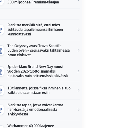
300 miljoonaa Premium-tilaajaa
9 arkista merkkiä siitä, ettei mies
suhtaudu tapailemaansa ihmiseen
kunnioittavasti
The Odyssey avasi Travis Scottille
uuden oven – seuraavaksi tähtäimessä
omat elokuvat
Spider-Man: Brand New Day nousi
vuoden 2026 tuottoisimmaksi
elokuvaksi vain seitsemässä päivässä
10 tilannetta, joissa fiksu ihminen ei tuo
kaikkea osaamistaan esiin
6 arkista tapaa, jotka voivat kertoa
henkisestä ja emotionaalisesta
älykkyydestä
Warhammer 40,000 laajenee