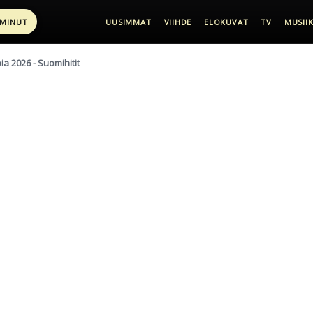
 MINUT
UUSIMMAT
VIIHDE
ELOKUVAT
TV
MUSIIK
pia 2026 - Suomihitit