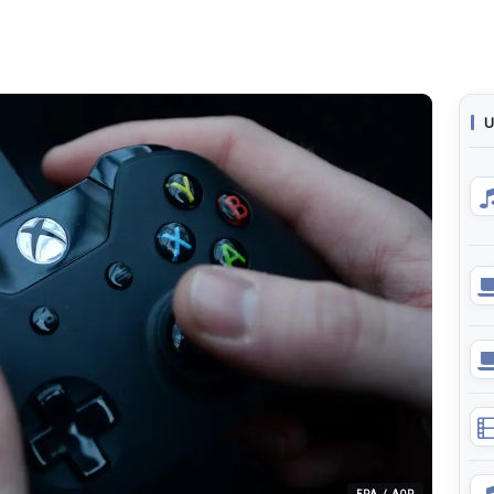
U
EPA / AOP