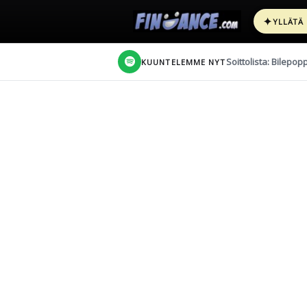
✦
YLLÄTÄ
Soittolista: Bilepop
KUUNTELEMME NYT