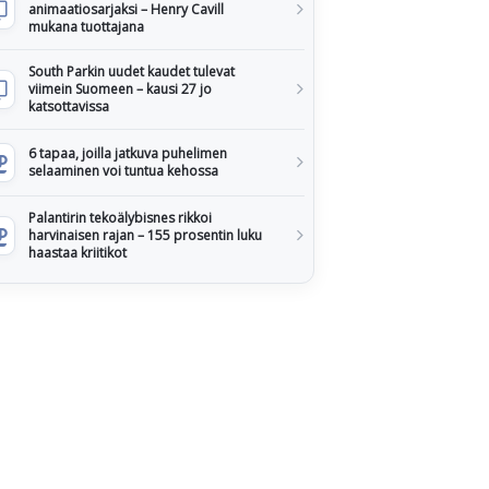
animaatiosarjaksi – Henry Cavill
mukana tuottajana
South Parkin uudet kaudet tulevat
viimein Suomeen – kausi 27 jo
katsottavissa
6 tapaa, joilla jatkuva puhelimen
selaaminen voi tuntua kehossa
Palantirin tekoälybisnes rikkoi
harvinaisen rajan – 155 prosentin luku
haastaa kriitikot