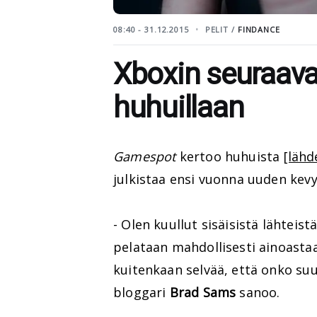
08:40 - 31.12.2015
PELIT /
FINDANCE
Xboxin seuraavas
huhuillaan
Gamespot
kertoo huhuista
[lähd
julkistaa ensi vuonna uuden kev
- Olen kuullut sisäisistä lähteist
pelataan mahdollisesti ainoastaa
kuitenkaan selvää, että onko su
bloggari
Brad Sams
sanoo.