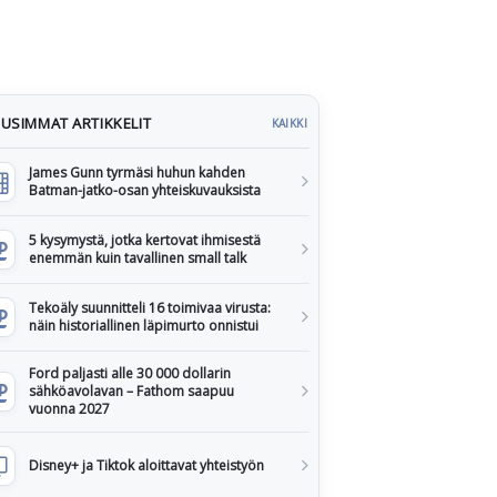
USIMMAT ARTIKKELIT
KAIKKI
James Gunn tyrmäsi huhun kahden
Batman-jatko-osan yhteiskuvauksista
5 kysymystä, jotka kertovat ihmisestä
enemmän kuin tavallinen small talk
Tekoäly suunnitteli 16 toimivaa virusta:
näin historiallinen läpimurto onnistui
Ford paljasti alle 30 000 dollarin
sähköavolavan – Fathom saapuu
vuonna 2027
Disney+ ja Tiktok aloittavat yhteistyön