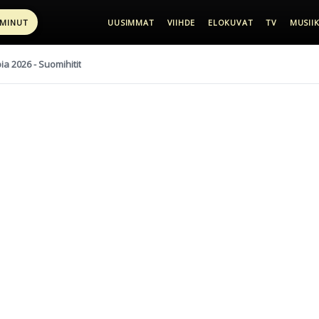
 MINUT
UUSIMMAT
VIIHDE
ELOKUVAT
TV
MUSIIK
pia 2026 - Suomihitit