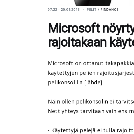
07:22 - 20.06.2013
PELIT /
FINDANCE
Microsoft nöyrty
rajoitakaan käyte
Microsoft on ottanut takapakkia 
käytettyjen pelien rajoitusjärje
pelikonsolilla
[lähde]
.
Näin ollen pelikonsolin ei tarvits
Nettiyhteys tarvitaan vain ensi
- Käytettyjä pelejä ei tulla rajo