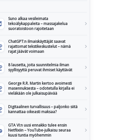
Suno alkaa vesileimata
tekoälykappaleita – massajakelua
suoratoistoon rajoitetaan
ChatGPT:n ilmaiskäyttäjät saavat
rajattomat tekstikeskustelut – nämä
rajat jäävät voimaan
8 lausetta, joita suunnitelmia ilman
syyllisyyttä peruvat ihmiset käyttävät
George R.R. Martin kertoo avoimesti
masennuksesta – odotetulla kirjalla ei
vieläkään ole julkaisupäivää
Digitaalinen turvallisuus – paljonko siitä
kannattaa oikeasti maksaa?
GTA VI:n uusi ennakko tulee ensin
Netflixiin – YouTube-julkaisu seuraa
kuusi tuntia myöhemmin