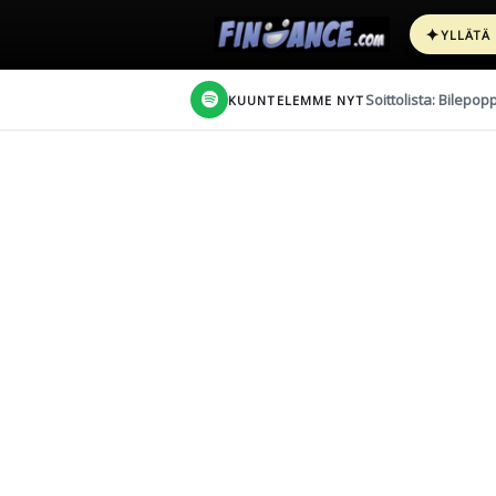
✦
YLLÄTÄ
Soittolista: Bilepop
KUUNTELEMME NYT