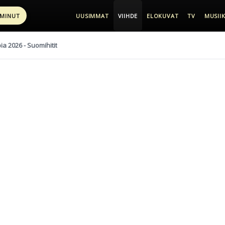
 MINUT
UUSIMMAT
VIIHDE
ELOKUVAT
TV
MUSIIK
pia 2026 - Suomihitit