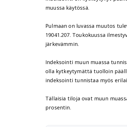
muussa käytössä.
Pulmaan on luvassa muutos tule
19041.207. Toukokuussa ilmestyv
järkevämmin.
Indeksointi muun muassa tunnist
olla kytkeytymättä tuolloin pääl
indeksointi tunnistaa myös erilais
Tällaisia tiloja ovat muun muass
prosentin.