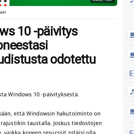
MPI
s 10 -päivitys
oneestasi
distusta odotettu
ta Windows 10 -päivityksestä.
däkään, että Windowsin hakutoiminto on
ajustikin taustalla. Joskus tiedostojen
, vaikka koneen resurssit pitäisi olla