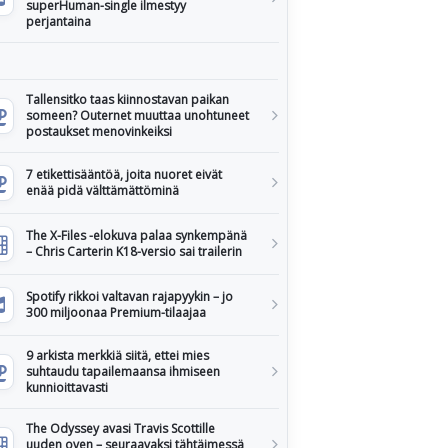
superHuman-single ilmestyy
perjantaina
Tallensitko taas kiinnostavan paikan
someen? Outernet muuttaa unohtuneet
postaukset menovinkeiksi
7 etikettisääntöä, joita nuoret eivät
enää pidä välttämättöminä
The X-Files -elokuva palaa synkempänä
– Chris Carterin K18-versio sai trailerin
Spotify rikkoi valtavan rajapyykin – jo
300 miljoonaa Premium-tilaajaa
9 arkista merkkiä siitä, ettei mies
suhtaudu tapailemaansa ihmiseen
kunnioittavasti
The Odyssey avasi Travis Scottille
uuden oven – seuraavaksi tähtäimessä