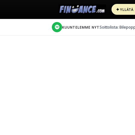
✦
YLLÄTÄ
Soittolista: Bilepop
KUUNTELEMME NYT