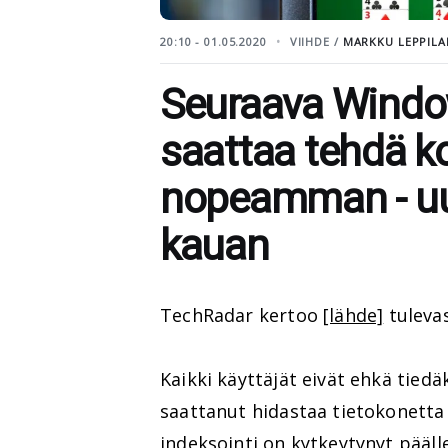
20:10 - 01.05.2020
VIIHDE /
MARKKU LEPPILA
Seuraava Window
saattaa tehdä k
nopeamman - uu
kauan
TechRadar kertoo
[lähde]
tulevas
Kaikki käyttäjät eivät ehkä tie
saattanut hidastaa tietokonetta r
indeksointi on kytkeytynyt päälle