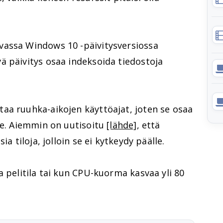
vassa Windows 10 -päivitysversiossa
ä päivitys osaa indeksoida tiedostoja
aa ruuhka-aikojen käyttöajat, joten se osaa
le. Aiemmin on uutisoitu
[lähde]
, että
ia tiloja, jolloin se ei kytkeydy päälle.
a pelitila tai kun CPU-kuorma kasvaa yli 80