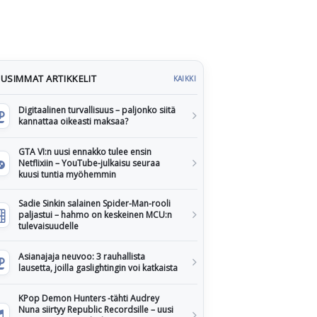
USIMMAT ARTIKKELIT
KAIKKI
Digitaalinen turvallisuus – paljonko siitä
kannattaa oikeasti maksaa?
GTA VI:n uusi ennakko tulee ensin
Netflixiin – YouTube-julkaisu seuraa
kuusi tuntia myöhemmin
Sadie Sinkin salainen Spider-Man-rooli
paljastui – hahmo on keskeinen MCU:n
tulevaisuudelle
Asianajaja neuvoo: 3 rauhallista
lausetta, joilla gaslightingin voi katkaista
KPop Demon Hunters -tähti Audrey
Nuna siirtyy Republic Recordsille – uusi