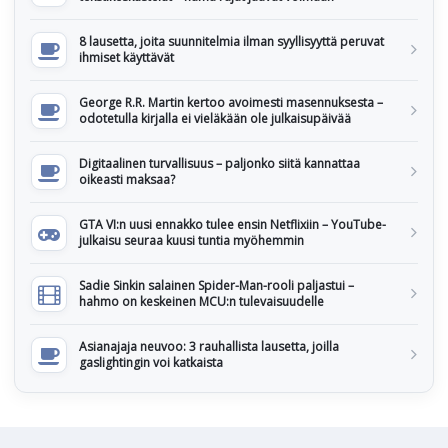
8 lausetta, joita suunnitelmia ilman syyllisyyttä peruvat
ihmiset käyttävät
George R.R. Martin kertoo avoimesti masennuksesta –
odotetulla kirjalla ei vieläkään ole julkaisupäivää
Digitaalinen turvallisuus – paljonko siitä kannattaa
oikeasti maksaa?
GTA VI:n uusi ennakko tulee ensin Netflixiin – YouTube-
julkaisu seuraa kuusi tuntia myöhemmin
Sadie Sinkin salainen Spider-Man-rooli paljastui –
hahmo on keskeinen MCU:n tulevaisuudelle
Asianajaja neuvoo: 3 rauhallista lausetta, joilla
gaslightingin voi katkaista