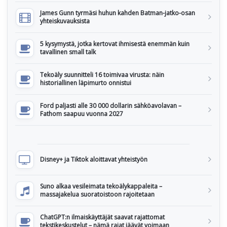
James Gunn tyrmäsi huhun kahden Batman-jatko-osan
yhteiskuvauksista
5 kysymystä, jotka kertovat ihmisestä enemmän kuin
tavallinen small talk
Tekoäly suunnitteli 16 toimivaa virusta: näin
historiallinen läpimurto onnistui
Ford paljasti alle 30 000 dollarin sähköavolavan –
Fathom saapuu vuonna 2027
Disney+ ja Tiktok aloittavat yhteistyön
Suno alkaa vesileimata tekoälykappaleita –
massajakelua suoratoistoon rajoitetaan
ChatGPT:n ilmaiskäyttäjät saavat rajattomat
tekstikeskustelut – nämä rajat jäävät voimaan