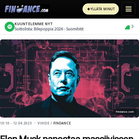
✦
YLLÄTÄ MINUT
KUUNTELEMME NYT
Soittolista: Bilepoppia 2026 - Suomihitit
Findance.com
10:10 - 12.04.2023
VIIHDE /
FINDANCE