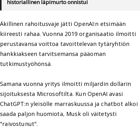
historiallinen läpimurto onnistui
Äkillinen rahoitusvaje jätti OpenAI:n etsimään
kiireesti rahaa. Vuonna 2019 organisaatio ilmoitti
perustavansa voittoa tavoittelevan tytäryhtiön
hankkiakseen tarvitsemansa pääoman
tutkimustyöhönsä.
Samana vuonna yritys ilmoitti miljardin dollarin
sijoituksesta Microsoftilta. Kun OpenAI avasi
ChatGPT:n yleisölle marraskuussa ja chatbot alkoi
saada paljon huomiota, Musk oli väitetysti
"raivostunut".