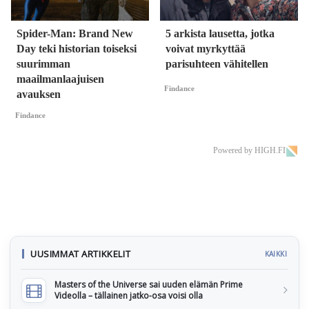
Spider-Man: Brand New
5 arkista lausetta, jotka
Day teki historian toiseksi
voivat myrkyttää
suurimman
parisuhteen vähitellen
maailmanlaajuisen
Findance
avauksen
Findance
Powered by HIGH.FI
UUSIMMAT ARTIKKELIT
KAIKKI
Masters of the Universe sai uuden elämän Prime
Videolla – tällainen jatko-osa voisi olla