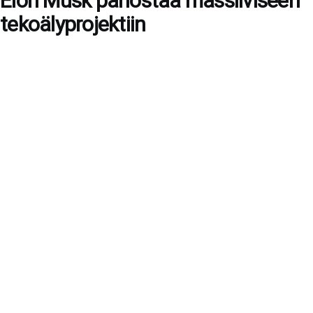
Elon Musk panostaa massiiviseen
tekoälyprojektiin