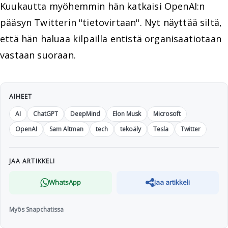
Kuukautta myöhemmin hän katkaisi OpenAI:n
pääsyn Twitterin "tietovirtaan". Nyt näyttää siltä,
että hän haluaa kilpailla entistä organisaatiotaan
vastaan suoraan.
AIHEET
AI
ChatGPT
DeepMind
Elon Musk
Microsoft
OpenAI
Sam Altman
tech
tekoäly
Tesla
Twitter
JAA ARTIKKELI
WhatsApp
Jaa artikkeli
Myös Snapchatissa