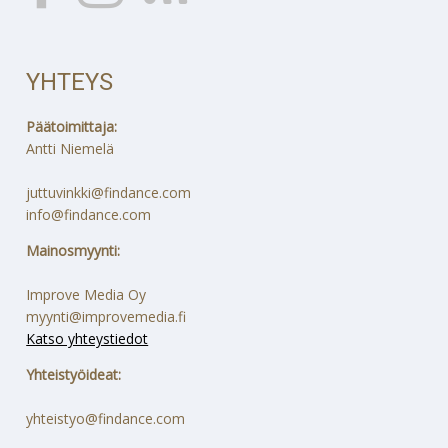
YHTEYS
Päätoimittaja:
Antti Niemelä
juttuvinkki@findance.com
info@findance.com
Mainosmyynti:
Improve Media Oy
myynti@improvemedia.fi
Katso yhteystiedot
Yhteistyöideat:
yhteistyo@findance.com