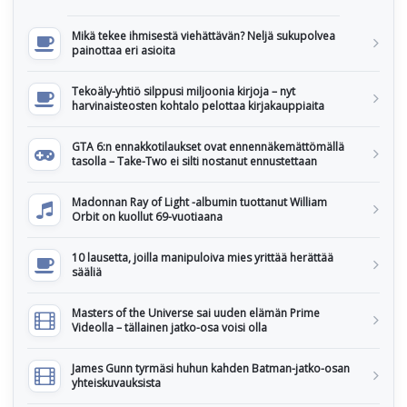
Mikä tekee ihmisestä viehättävän? Neljä sukupolvea
painottaa eri asioita
Tekoäly-yhtiö silppusi miljoonia kirjoja – nyt
harvinaisteosten kohtalo pelottaa kirjakauppiaita
GTA 6:n ennakkotilaukset ovat ennennäkemättömällä
tasolla – Take-Two ei silti nostanut ennustettaan
Madonnan Ray of Light -albumin tuottanut William
Orbit on kuollut 69-vuotiaana
10 lausetta, joilla manipuloiva mies yrittää herättää
sääliä
Masters of the Universe sai uuden elämän Prime
Videolla – tällainen jatko-osa voisi olla
James Gunn tyrmäsi huhun kahden Batman-jatko-osan
yhteiskuvauksista