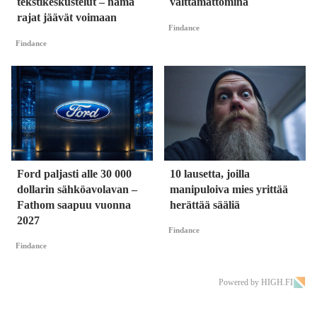
tekstikeskustelut – nämä
välttämättöminä
rajat jäävät voimaan
Findance
Findance
Ford paljasti alle 30 000
10 lausetta, joilla
dollarin sähköavolavan –
manipuloiva mies yrittää
Fathom saapuu vuonna
herättää sääliä
2027
Findance
Findance
Powered by HIGH.FI