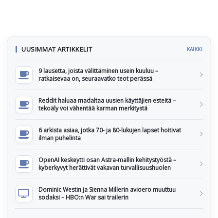
UUSIMMAT ARTIKKELIT
KAIKKI
9 lausetta, joista välittäminen usein kuuluu –
ratkaisevaa on, seuraavatko teot perässä
Reddit haluaa madaltaa uusien käyttäjien esteitä –
tekoäly voi vähentää karman merkitystä
6 arkista asiaa, jotka 70- ja 80-lukujen lapset hoitivat
ilman puhelinta
OpenAI keskeytti osan Astra-mallin kehitystyöstä –
kyberkyvyt herättivät vakavan turvallisuushuolen
Dominic Westin ja Sienna Millerin avioero muuttuu
sodaksi – HBO:n War sai trailerin