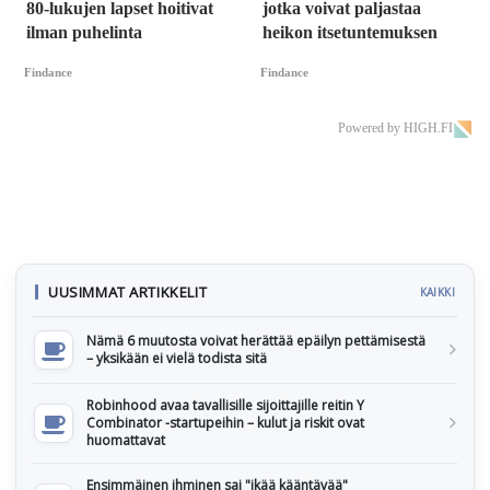
80-lukujen lapset hoitivat
jotka voivat paljastaa
ilman puhelinta
heikon itsetuntemuksen
Findance
Findance
Powered by HIGH.FI
UUSIMMAT ARTIKKELIT
KAIKKI
Nämä 6 muutosta voivat herättää epäilyn pettämisestä
– yksikään ei vielä todista sitä
Robinhood avaa tavallisille sijoittajille reitin Y
Combinator -startupeihin – kulut ja riskit ovat
huomattavat
Ensimmäinen ihminen sai "ikää kääntävää"