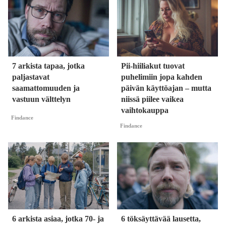
7 arkista tapaa, jotka
Pii-hiiliakut tuovat
paljastavat
puhelimiin jopa kahden
saamattomuuden ja
päivän käyttöajan – mutta
vastuun välttelyn
niissä piilee vaikea
vaihtokauppa
Findance
Findance
6 arkista asiaa, jotka 70- ja
6 töksäyttävää lausetta,