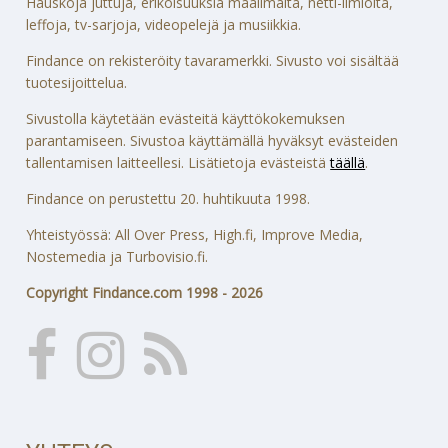
Hauskoja juttuja, erikoisuuksia maailmalta, netti-ilmiöitä,
leffoja, tv-sarjoja, videopelejä ja musiikkia.
Findance on rekisteröity tavaramerkki. Sivusto voi sisältää
tuotesijoittelua.
Sivustolla käytetään evästeitä käyttökokemuksen
parantamiseen. Sivustoa käyttämällä hyväksyt evästeiden
tallentamisen laitteellesi. Lisätietoja evästeistä
täällä
.
Findance on perustettu 20. huhtikuuta 1998.
Yhteistyössä: All Over Press, High.fi, Improve Media,
Nostemedia ja Turbovisio.fi.
Copyright Findance.com 1998 - 2026