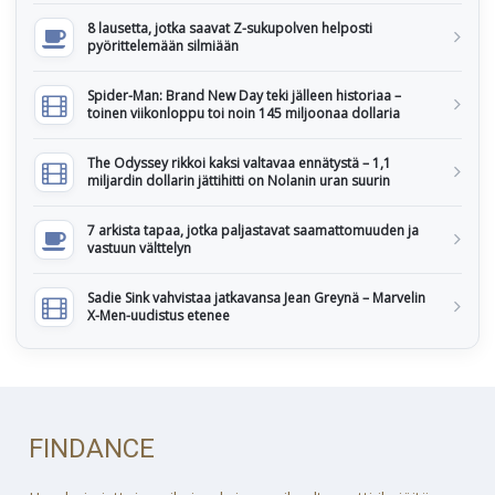
8 lausetta, jotka saavat Z-sukupolven helposti
pyörittelemään silmiään
Spider-Man: Brand New Day teki jälleen historiaa –
toinen viikonloppu toi noin 145 miljoonaa dollaria
The Odyssey rikkoi kaksi valtavaa ennätystä – 1,1
miljardin dollarin jättihitti on Nolanin uran suurin
7 arkista tapaa, jotka paljastavat saamattomuuden ja
vastuun välttelyn
Sadie Sink vahvistaa jatkavansa Jean Greynä – Marvelin
X-Men-uudistus etenee
FINDANCE