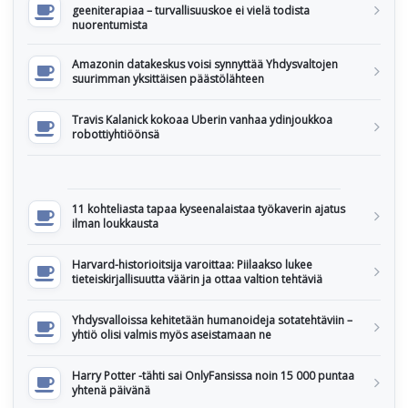
geeniterapiaa – turvallisuuskoe ei vielä todista
nuorentumista
Amazonin datakeskus voisi synnyttää Yhdysvaltojen
suurimman yksittäisen päästölähteen
Travis Kalanick kokoaa Uberin vanhaa ydinjoukkoa
robottiyhtiöönsä
11 kohteliasta tapaa kyseenalaistaa työkaverin ajatus
ilman loukkausta
Harvard-historioitsija varoittaa: Piilaakso lukee
tieteiskirjallisuutta väärin ja ottaa valtion tehtäviä
Yhdysvalloissa kehitetään humanoideja sotatehtäviin –
yhtiö olisi valmis myös aseistamaan ne
Harry Potter -tähti sai OnlyFansissa noin 15 000 puntaa
yhtenä päivänä