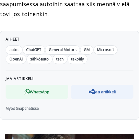
saapumisessa autoihin saattaa siis mennä vielä
tovi jos toinenkin.
AIHEET
autot
ChatGPT
General Motors
GM
Microsoft
OpenAI
sähköauto
tech
tekoäly
JAA ARTIKKELI
WhatsApp
Jaa artikkeli
Myös Snapchatissa