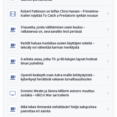
Robert Pattinson on leffan Chris Hansen – Primetime-
traileri näyttää To Catch a Predatorin synkän nousun
9 lausetta, joista välittäminen usein kuuluu –
ratkaisevaa on, seuraavatko teot perässä
Reddit haluaa madaltaa uusien käyttäjien esteitä –
tekoäly voi vähentää karman merkitystä
6 arkista asiaa, jotka 70- ja 80-lukujen lapset hoitivat
ilman puhelinta
OpenAI keskeytti osan Astra-mallin kehitystyöstä –
kyberkyvyt herättivät vakavan turvallisuushuolen
Dominic Westin ja Sienna Millerin avioero muuttuu
sodaksi – HBO:n War sai trailerin
Mikä tekee ihmisestä viehättävän? Neljä sukupolvea
painottaa eri asioita