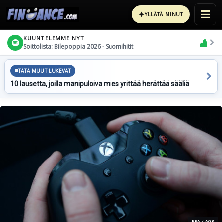
✦
YLLÄTÄ MINUT
KUUNTELEMME NYT
Soittolista: Bilepoppia 2026 - Suomihitit
TÄTÄ MUUT LUKEVAT
10 lausetta, joilla manipuloiva mies yrittää herättää sääliä
EPA / AOP