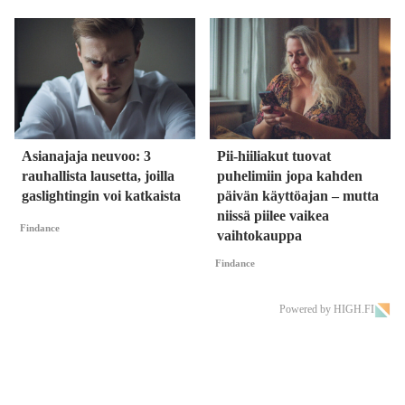
Asianajaja neuvoo: 3
Pii-hiiliakut tuovat
rauhallista lausetta, joilla
puhelimiin jopa kahden
gaslightingin voi katkaista
päivän käyttöajan – mutta
niissä piilee vaikea
Findance
vaihtokauppa
Findance
Powered by HIGH.FI