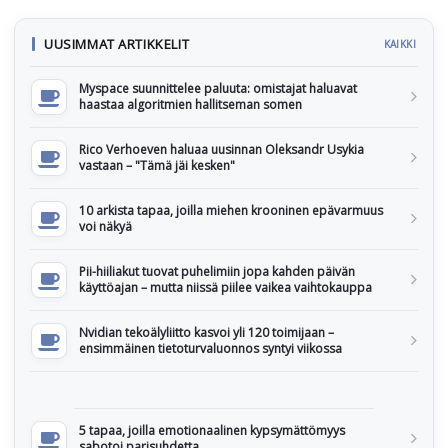
UUSIMMAT ARTIKKELIT
KAIKKI
Myspace suunnittelee paluuta: omistajat haluavat
haastaa algoritmien hallitseman somen
Rico Verhoeven haluaa uusinnan Oleksandr Usykia
vastaan – "Tämä jäi kesken"
10 arkista tapaa, joilla miehen krooninen epävarmuus
voi näkyä
Pii-hiiliakut tuovat puhelimiin jopa kahden päivän
käyttöajan – mutta niissä piilee vaikea vaihtokauppa
Nvidian tekoälyliitto kasvoi yli 120 toimijaan –
ensimmäinen tietoturvaluonnos syntyi viikossa
5 tapaa, joilla emotionaalinen kypsymättömyys
sabotoi parisuhdetta