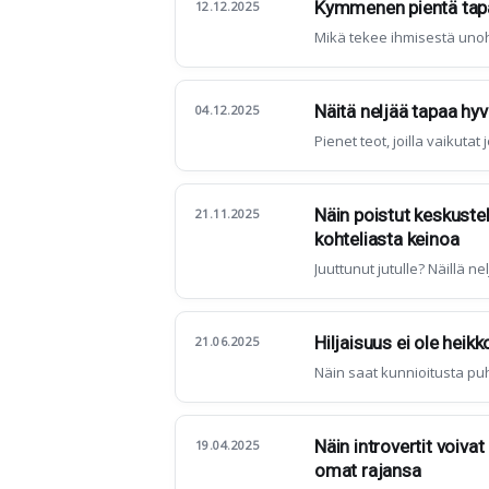
Kymmenen pientä tapaa
12.12.2025
Mikä tekee ihmisestä un
Näitä neljää tapaa hyv
04.12.2025
Pienet teot, joilla vaikut
Näin poistut keskustel
21.11.2025
kohteliasta keinoa
Juuttunut jutulle? Näillä ne
Hiljaisuus ei ole heikk
21.06.2025
Näin saat kunnioitusta p
Näin introvertit voiva
19.04.2025
omat rajansa