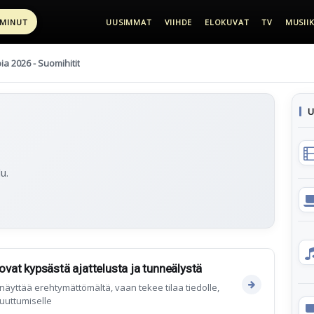
 MINUT
UUSIMMAT
VIIHDE
ELOKUVAT
TV
MUSIIK
pia 2026 - Suomihitit
U
u.
tovat kypsästä ajattelusta ja tunneälystä
ä näyttää erehtymättömältä, vaan tekee tilaa tiedolle,
muuttumiselle