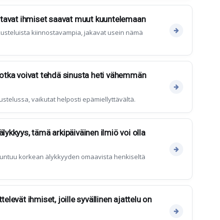
nostavat ihmiset saavat muut kuuntelemaan
skusteluista kiinnostavampia, jakavat usein nämä
 jotka voivat tehdä sinusta heti vähemmän
ustelussa, vaikutat helposti epämiellyttävältä.
älykkyys, tämä arkipäiväinen ilmiö voi olla
a tuntuu korkean älykkyyden omaavista henkiseltä
televät ihmiset, joille syvällinen ajattelu on