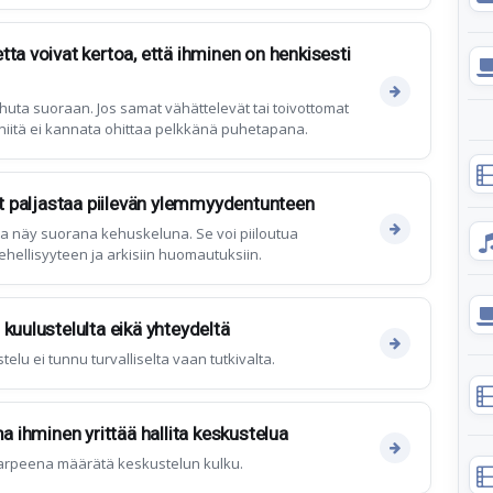
ta voivat kertoa, että ihminen on henkisesti
huta suoraan. Jos samat vähättelevät tai toivottomat
 niitä ei kannata ohittaa pelkkänä puhetapana.
vat paljastaa piilevän ylemmyydentunteen
a näy suorana kehuskeluna. Se voi piiloutua
hellisyyteen ja arkisiin huomautuksiin.
kuulustelulta eikä yhteydeltä
telu ei tunnu turvalliselta vaan tutkivalta.
ma ihminen yrittää hallita keskustelua
arpeena määrätä keskustelun kulku.