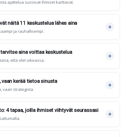
aista ajattelua suosivat ihmiset karttavat.
evät näitä 11 keskustelua lähes aina
isaampi ja rauhallisempi.
 tarvitse aina voittaa keskustelua
iinä, että olet oikeassa.
, vaan kerää tietoa sinusta
a, vaan strategista.
o: 4 tapaa, joilla ihmiset viihtyvät seurassasi
sattumalta.