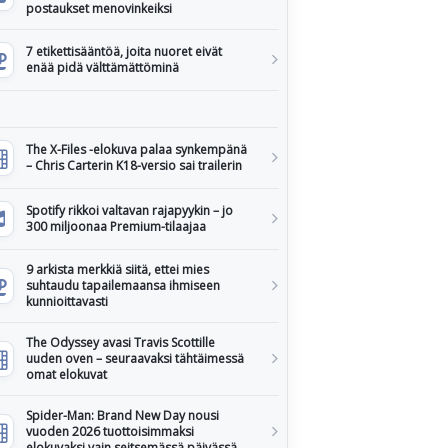
postaukset menovinkeiksi
7 etikettisääntöä, joita nuoret eivät
enää pidä välttämättöminä
The X-Files -elokuva palaa synkempänä
– Chris Carterin K18-versio sai trailerin
Spotify rikkoi valtavan rajapyykin – jo
300 miljoonaa Premium-tilaajaa
9 arkista merkkiä siitä, ettei mies
suhtaudu tapailemaansa ihmiseen
kunnioittavasti
The Odyssey avasi Travis Scottille
uuden oven – seuraavaksi tähtäimessä
omat elokuvat
Spider-Man: Brand New Day nousi
vuoden 2026 tuottoisimmaksi
elokuvaksi vain seitsemässä päivässä