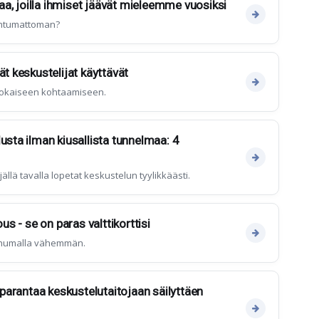
, joilla ihmiset jäävät mieleemme vuosiksi
ohtumattoman?
ät keskustelijat käyttävät
at jokaiseen kohtaamiseen.
usta ilman kiusallista tunnelmaa: 4
ljällä tavalla lopetat keskustelun tyylikkäästi.
ous - se on paras valttikorttisi
uhumalla vähemmän.
t parantaa keskustelutaitojaan säilyttäen