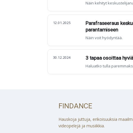
Näin kehityt keskustelijan
Parafraseeraus kesku
12.01.2025
parantamiseen
Näin voit hyödyntää.
3 tapaa osoittaa hyviä
30.12.2024
Haluatko tulla paremmaksi
FINDANCE
Hauskoja juttuja, erikoisuuksia maailmalt
videopelejä ja musiikkia.