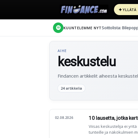
✦
YLLÄTÄ
Soittolista: Bilepop
KUUNTELEMME NYT
AIHE
keskustelu
Findancen artikkelit aiheesta keskustel
24 artikkelia
10 lausetta, jotka ker
02.08.2026
Viisas keskustelija ei yrit
tunteille ja näkökulmien 