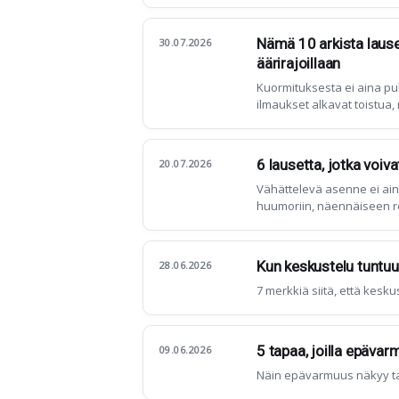
Nämä 10 arkista lauset
30.07.2026
äärirajoillaan
Kuormituksesta ei aina pu
ilmaukset alkavat toistua,
6 lausetta, jotka voi
20.07.2026
Vähättelevä asenne ei ain
huumoriin, näennäiseen re
Kun keskustelu tuntuu 
28.06.2026
7 merkkiä siitä, että keskus
5 tapaa, joilla epävar
09.06.2026
Näin epävarmuus näkyy t