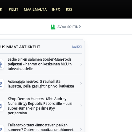
KI
PELIT
MAAILMALTA
INFO
RSS
AVAA SOITIN
USIMMAT ARTIKKELIT
KAIKKI
Sadie Sinkin salainen Spider-Man-rooli
paljastui – hahmo on keskeinen MCU:n
tulevaisuudelle
Asianajaja neuvoo: 3 rauhallista
lausetta, joilla gaslightingin voi katkaista
KPop Demon Hunters -tähti Audrey
Nuna siirtyy Republic Recordsille – uusi
superHuman-single ilmestyy
perjantaina
Tallensitko taas kiinnostavan paikan
someen? Outernet muuttaa unohtuneet