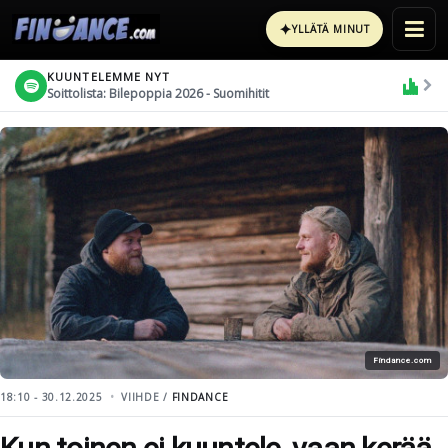
✦
YLLÄTÄ MINUT
KUUNTELEMME NYT
Soittolista: Bilepoppia 2026 - Suomihitit
Findance.com
18:10 - 30.12.2025
VIIHDE /
FINDANCE