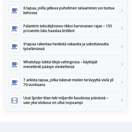
6 tapaa, joilla jatkuva puhelimen selaaminen voi tuntua
kehossa
Palantirin tekoälybisnes rikkoi harvinaisen rajan – 155
prosentin luku haastaa kriitikot
9 tapaa rakentaa henkistä vakautta ja uskottavuutta
työelämässä
WhatsApp lukitsi tilejä vahingossa – käyttäjät
menettivät pääsyn viesteihinsä
7 arkista tapaa, jotka tukevat mielen terävyyttä vielä yli
70-vuotiaana
Uusi Spider-Man teki miljardin kuudessa päivässä –
vain yksi elokuva on ollut nopeampi