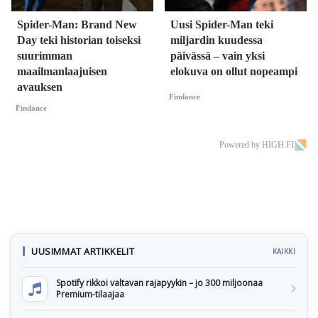
Spider-Man: Brand New
Uusi Spider-Man teki
Day teki historian toiseksi
miljardin kuudessa
suurimman
päivässä – vain yksi
maailmanlaajuisen
elokuva on ollut nopeampi
avauksen
Findance
Findance
Powered by HIGH.FI
UUSIMMAT ARTIKKELIT
KAIKKI
Spotify rikkoi valtavan rajapyykin – jo 300 miljoonaa
Premium-tilaajaa