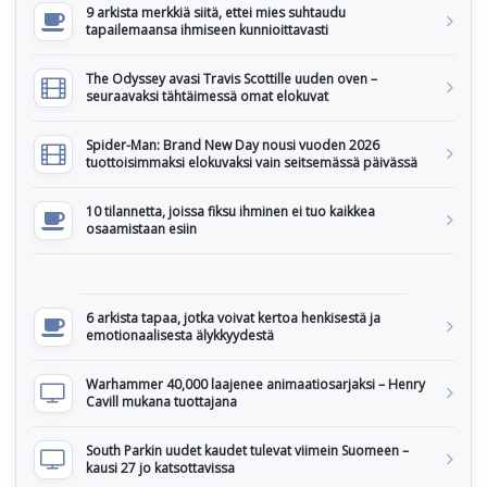
9 arkista merkkiä siitä, ettei mies suhtaudu
tapailemaansa ihmiseen kunnioittavasti
The Odyssey avasi Travis Scottille uuden oven –
seuraavaksi tähtäimessä omat elokuvat
Spider-Man: Brand New Day nousi vuoden 2026
tuottoisimmaksi elokuvaksi vain seitsemässä päivässä
10 tilannetta, joissa fiksu ihminen ei tuo kaikkea
osaamistaan esiin
6 arkista tapaa, jotka voivat kertoa henkisestä ja
emotionaalisesta älykkyydestä
Warhammer 40,000 laajenee animaatiosarjaksi – Henry
Cavill mukana tuottajana
South Parkin uudet kaudet tulevat viimein Suomeen –
kausi 27 jo katsottavissa