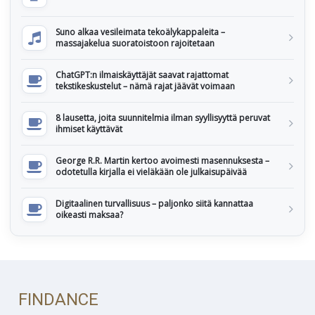
Suno alkaa vesileimata tekoälykappaleita –
massajakelua suoratoistoon rajoitetaan
ChatGPT:n ilmaiskäyttäjät saavat rajattomat
tekstikeskustelut – nämä rajat jäävät voimaan
8 lausetta, joita suunnitelmia ilman syyllisyyttä peruvat
ihmiset käyttävät
George R.R. Martin kertoo avoimesti masennuksesta –
odotetulla kirjalla ei vieläkään ole julkaisupäivää
Digitaalinen turvallisuus – paljonko siitä kannattaa
oikeasti maksaa?
FINDANCE