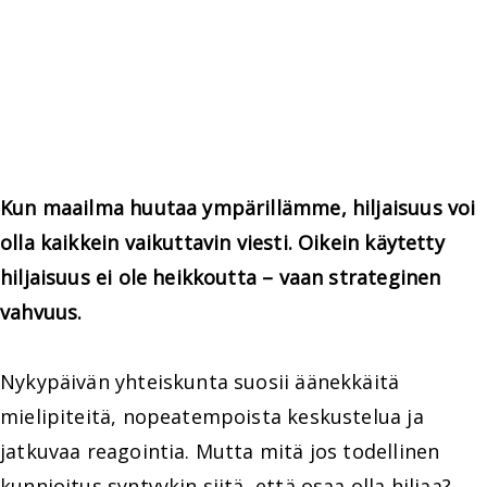
Kun maailma huutaa ympärillämme, hiljaisuus voi
olla kaikkein vaikuttavin viesti. Oikein käytetty
hiljaisuus ei ole heikkoutta – vaan strateginen
vahvuus.
Nykypäivän yhteiskunta suosii äänekkäitä
mielipiteitä, nopeatempoista keskustelua ja
jatkuvaa reagointia. Mutta mitä jos todellinen
kunnioitus syntyykin siitä, että osaa olla hiljaa?