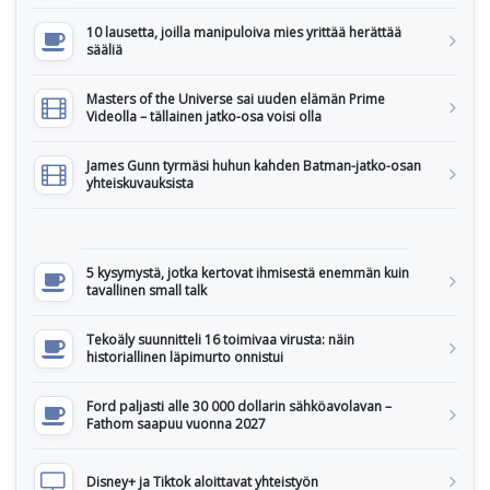
10 lausetta, joilla manipuloiva mies yrittää herättää
sääliä
Masters of the Universe sai uuden elämän Prime
Videolla – tällainen jatko-osa voisi olla
James Gunn tyrmäsi huhun kahden Batman-jatko-osan
yhteiskuvauksista
5 kysymystä, jotka kertovat ihmisestä enemmän kuin
tavallinen small talk
Tekoäly suunnitteli 16 toimivaa virusta: näin
historiallinen läpimurto onnistui
Ford paljasti alle 30 000 dollarin sähköavolavan –
Fathom saapuu vuonna 2027
Disney+ ja Tiktok aloittavat yhteistyön