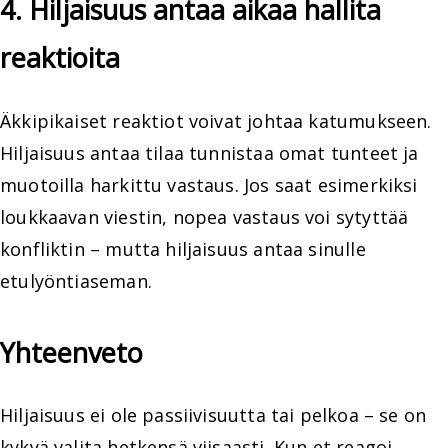
4. Hiljaisuus antaa aikaa hallita
reaktioita
Äkkipikaiset reaktiot voivat johtaa katumukseen.
Hiljaisuus antaa tilaa tunnistaa omat tunteet ja
muotoilla harkittu vastaus. Jos saat esimerkiksi
loukkaavan viestin, nopea vastaus voi sytyttää
konfliktin – mutta hiljaisuus antaa sinulle
etulyöntiaseman.
Yhteenveto
Hiljaisuus ei ole passiivisuutta tai pelkoa – se on
kykyä valita hetkensä viisaasti. Kun et reagoi