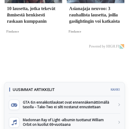
10 lausetta, jotka tekevät
Asianajaja neuvoo: 3
ihmisestä henkisesti
rauhallista lausetta, joilla
raskaan kumppanin
gaslightingin voi katkaista
Findance
Findance
Powered by HIGH.FI
UUSIMMAT ARTIKKELIT
KAIKKI
GTA 6:n ennakkotilaukset ovat ennennäkemättömällä
tasolla – Take-Two ei silti nostanut ennustettaan
Madonnan Ray of Light -albumin tuottanut William
Orbit on kuollut 69-vuotiaana