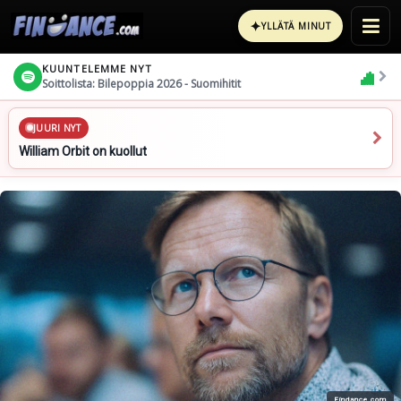
✦
YLLÄTÄ MINUT
KUUNTELEMME NYT
Soittolista: Bilepoppia 2026 - Suomihitit
JUURI NYT
William Orbit on kuollut
Findance.com