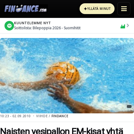
✦
YLLÄTÄ MINUT
KUUNTELEMME NYT
Soittolista: Bilepoppia 2026 - Suomihitit
10:23 - 02.09.2010
VIIHDE /
FINDANCE
Naisten vesipallon EM-kisat yhtä