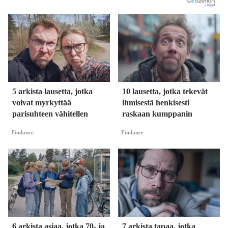
5 arkista lausetta, jotka
10 lausetta, jotka tekevät
voivat myrkyttää
ihmisestä henkisesti
parisuhteen vähitellen
raskaan kumppanin
Findance
Findance
6 arkista asiaa, jotka 70- ja
7 arkista tapaa, jotka