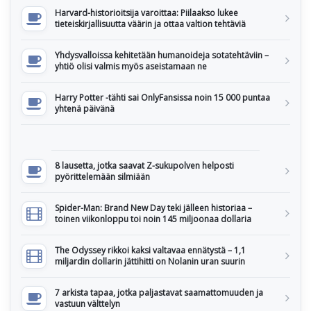
Harvard-historioitsija varoittaa: Piilaakso lukee
tieteiskirjallisuutta väärin ja ottaa valtion tehtäviä
Yhdysvalloissa kehitetään humanoideja sotatehtäviin –
yhtiö olisi valmis myös aseistamaan ne
Harry Potter -tähti sai OnlyFansissa noin 15 000 puntaa
yhtenä päivänä
8 lausetta, jotka saavat Z-sukupolven helposti
pyörittelemään silmiään
Spider-Man: Brand New Day teki jälleen historiaa –
toinen viikonloppu toi noin 145 miljoonaa dollaria
The Odyssey rikkoi kaksi valtavaa ennätystä – 1,1
miljardin dollarin jättihitti on Nolanin uran suurin
7 arkista tapaa, jotka paljastavat saamattomuuden ja
vastuun välttelyn