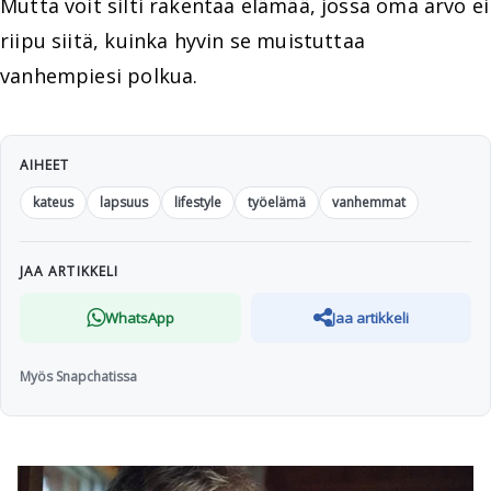
Mutta voit silti rakentaa elämää, jossa oma arvo ei
riipu siitä, kuinka hyvin se muistuttaa
vanhempiesi polkua.
AIHEET
kateus
lapsuus
lifestyle
työelämä
vanhemmat
JAA ARTIKKELI
WhatsApp
Jaa artikkeli
Myös Snapchatissa