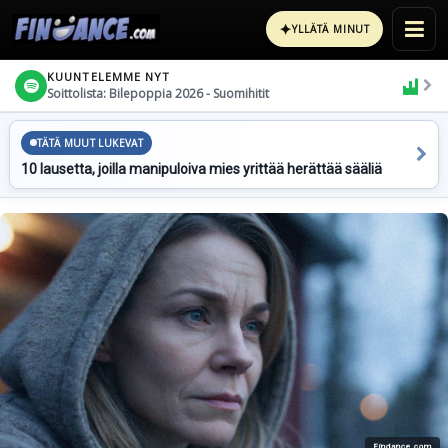
✦
YLLÄTÄ MINUT
KUUNTELEMME NYT
Soittolista: Bilepoppia 2026 - Suomihitit
TÄTÄ MUUT LUKEVAT
10 lausetta, joilla manipuloiva mies yrittää herättää sääliä
Findance.com