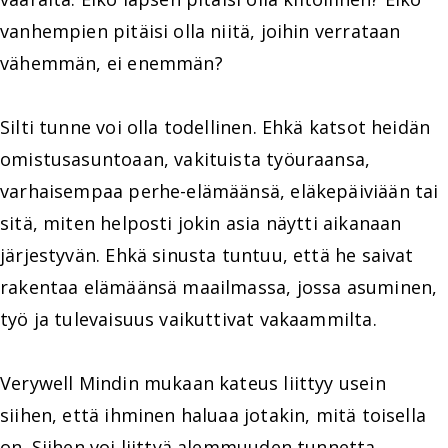
vanhempien pitäisi olla niitä, joihin verrataan
vähemmän, ei enemmän?
Silti tunne voi olla todellinen. Ehkä katsot heidän
omistusasuntoaan, vakituista työuraansa,
varhaisempaa perhe-elämäänsä, eläkepäiviään tai
sitä, miten helposti jokin asia näytti aikanaan
järjestyvän. Ehkä sinusta tuntuu, että he saivat
rakentaa elämäänsä maailmassa, jossa asuminen,
työ ja tulevaisuus vaikuttivat vakaammilta.
Verywell Mindin mukaan kateus liittyy usein
siihen, että ihminen haluaa jotakin, mitä toisella
on. Siihen voi liittyä alemmuuden tunnetta,