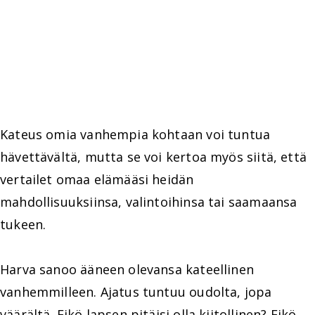
Kateus omia vanhempia kohtaan voi tuntua
hävettävältä, mutta se voi kertoa myös siitä, että
vertailet omaa elämääsi heidän
mahdollisuuksiinsa, valintoihinsa tai saamaansa
tukeen.
Harva sanoo ääneen olevansa kateellinen
vanhemmilleen. Ajatus tuntuu oudolta, jopa
väärältä. Eikö lapsen pitäisi olla kiitollinen? Eikö