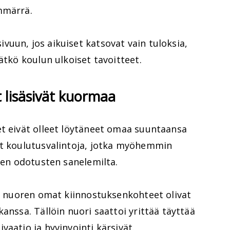
mmärrä.
uun, jos aikuiset katsovat vain tuloksia,
ätkö koulun ulkoiset tavoitteet.
t lisäsivät kuormaa
et eivät olleet löytäneet omaa suuntaansa
yt koulutusvalintoja, jotka myöhemmin
sten odotusten sanelemilta.
os nuoren omat kiinnostuksenkohteet olivat
anssa. Tällöin nuori saattoi yrittää täyttää
vaatio ja hyvinvointi kärsivät.