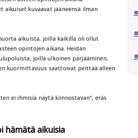
t aikuiset kuvaavat jääneensä ilman
rta aikuista, joilla kaikilla oli ollut
steen opintojen aikana. Heidän
lupoluista, joilla ulkoinen pärjääminen,
en kuormittavuus saattoivat peittää alleen
tten ei ihmisiä näytä kiinnostavan", eräs
i hämätä aikuisia