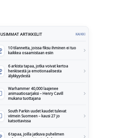
USIMMAT ARTIKKELIT
KAIKKI
10 tilannetta, joissa fiksu ihminen ei tuo
kaikkea osaamistaan esiin
6 arkista tapaa, jotka voivat kertoa
henkisestä ja emotionaalisesta
älykkyydestä
Warhammer 40,000 laajenee
animaatiosarjaksi – Henry Cavill
mukana tuottajana
South Parkin uudet kaudet tulevat
viimein Suomeen – kausi 27 jo
katsottavissa
6 tapaa, joilla jatkuva puhelimen