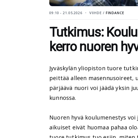
09:10 - 21.05.2026
VIIHDE /
FINDANCE
Tutkimus: Koulu
kerro nuoren hyv
Jyväskylän yliopiston tuore tut
peittää alleen masennusoireet,
pärjäävä nuori voi jäädä yksin juu
kunnossa.
Nuoren hyvä koulumenestys voi j
aikuiset eivät huomaa pahaa olo
tuore tutkimus tuo esiin, miten 