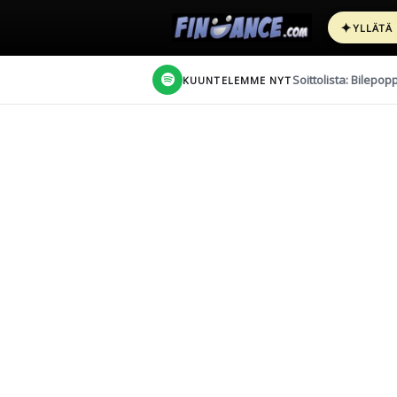
✦
YLLÄTÄ
Soittolista: Bilepop
KUUNTELEMME NYT