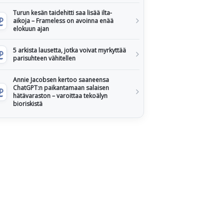
Turun kesän taidehitti saa lisää ilta-
aikoja – Frameless on avoinna enää
elokuun ajan
5 arkista lausetta, jotka voivat myrkyttää
parisuhteen vähitellen
Annie Jacobsen kertoo saaneensa
ChatGPT:n paikantamaan salaisen
hätävaraston – varoittaa tekoälyn
bioriskistä