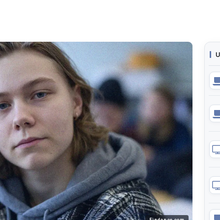
U
Findance.com