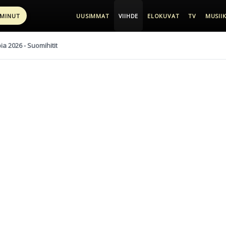
 MINUT
UUSIMMAT
VIIHDE
ELOKUVAT
TV
MUSIIK
pia 2026 - Suomihitit