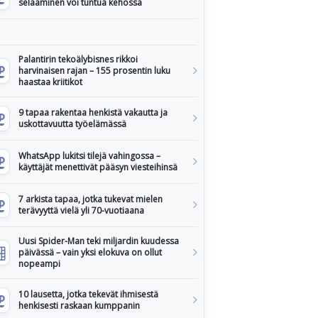
selaaminen voi tuntua kehossa
Palantirin tekoälybisnes rikkoi
harvinaisen rajan – 155 prosentin luku
haastaa kriitikot
9 tapaa rakentaa henkistä vakautta ja
uskottavuutta työelämässä
WhatsApp lukitsi tilejä vahingossa –
käyttäjät menettivät pääsyn viesteihinsä
7 arkista tapaa, jotka tukevat mielen
terävyyttä vielä yli 70-vuotiaana
Uusi Spider-Man teki miljardin kuudessa
päivässä – vain yksi elokuva on ollut
nopeampi
10 lausetta, jotka tekevät ihmisestä
henkisesti raskaan kumppanin