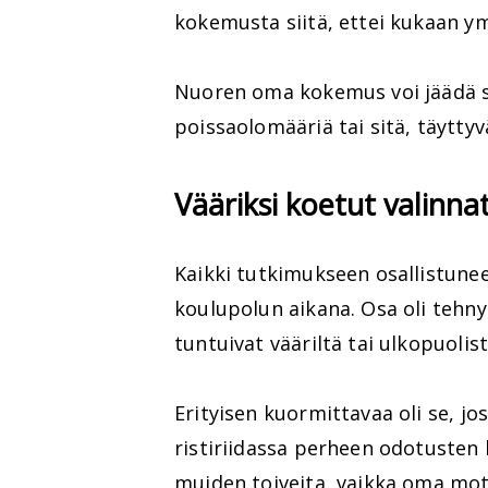
kokemusta siitä, ettei kukaan y
Nuoren oma kokemus voi jäädä siv
poissaolomääriä tai sitä, täyttyv
Vääriksi koetut valinna
Kaikki tutkimukseen osallistune
koulupolun aikana. Osa oli tehn
tuntuivat vääriltä tai ulkopuoli
Erityisen kuormittavaa oli se, j
ristiriidassa perheen odotusten k
muiden toiveita, vaikka oma moti