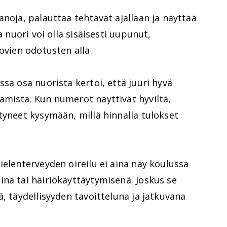
anoja, palauttaa tehtävät ajallaan ja näyttää
a nuori voi olla sisäisesti uupunut,
ovien odotusten alla.
sa osa nuorista kertoi, että juuri hyvä
amista. Kun numerot näyttivät hyviltä,
tyneet kysymään, millä hinnalla tulokset
ielenterveyden oireilu ei aina näy koulussa
na tai häiriökäyttäytymisenä. Joskus se
, täydellisyyden tavoitteluna ja jatkuvana