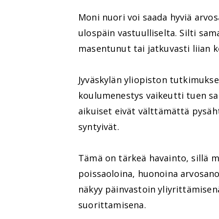
Moni nuori voi saada hyviä arvos
ulospäin vastuulliselta. Silti sam
masentunut tai jatkuvasti liian k
Jyväskylän yliopiston tutkimukses
koulumenestys vaikeutti tuen sa
aikuiset eivät välttämättä pysäh
syntyivät.
Tämä on tärkeä havainto, sillä m
poissaoloina, huonoina arvosanoi
näkyy päinvastoin yliyrittämisenä
suorittamisena.