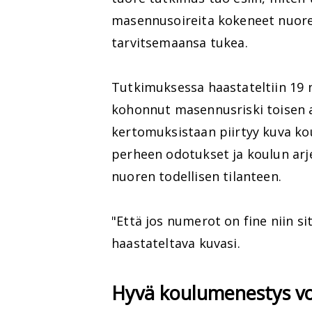
masennusoireita kokeneet nuore
tarvitsemaansa tukea.
Tutkimuksessa haastateltiin 19 nuo
kohonnut masennusriski toisen a
kertomuksistaan piirtyy kuva kou
perheen odotukset ja koulun arj
nuoren todellisen tilanteen.
"Että jos numerot on fine niin si
haastateltava kuvasi.
Hyvä koulumenestys vo