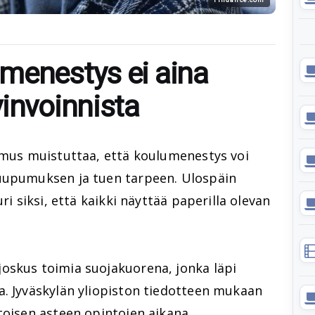
menestys ei aina
invoinnista
kimus muistuttaa, että koulumenestys voi
 uupumuksen ja tuen tarpeen. Ulospäin
ri siksi, että kaikki näyttää paperilla olevan
oskus toimia suojakuorena, jonka läpi
a. Jyväskylän yliopiston tiedotteen mukaan
toisen asteen opintojen aikana