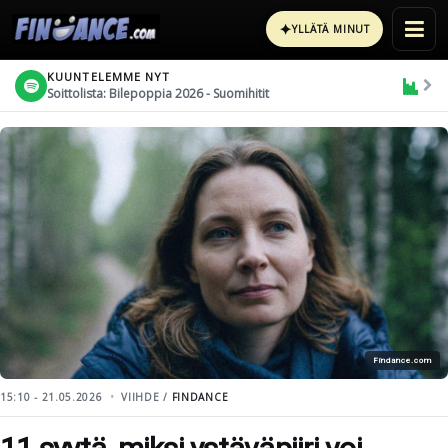
✦
YLLÄTÄ MINUT
KUUNTELEMME NYT
Soittolista: Bilepoppia 2026 - Suomihitit
Findance.com
15:10 - 21.05.2026
VIIHDE /
FINDANCE