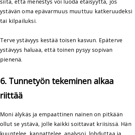
siitä, että menestys voi luoda etäisyyttä, jos
ystävän oma epävarmuus muuttuu katkeruudeksi
tai kilpailuksi.
Terve ystävyys kestää toisen kasvun. Epäterve
ystävyys haluaa, että toinen pysyy sopivan
pienenä.
6. Tunnetyön tekeminen alkaa
riittää
Moni älykäs ja empaattinen nainen on pitkään
ollut se ystävä, jolle kaikki soittavat kriisissä. Hän
kuuntelee, kannattelee, analysoi, lohduttaa ja