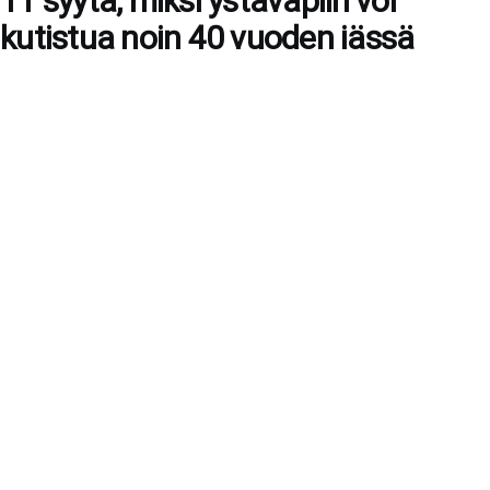
11 syytä, miksi ystäväpiiri voi
kutistua noin 40 vuoden iässä