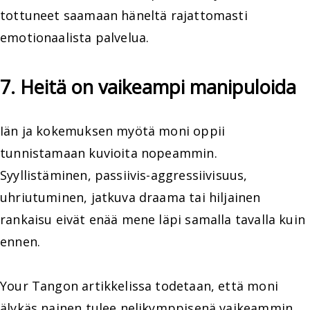
tottuneet saamaan häneltä rajattomasti
emotionaalista palvelua.
7. Heitä on vaikeampi manipuloida
Iän ja kokemuksen myötä moni oppii
tunnistamaan kuvioita nopeammin.
Syyllistäminen, passiivis-aggressiivisuus,
uhriutuminen, jatkuva draama tai hiljainen
rankaisu eivät enää mene läpi samalla tavalla kuin
ennen.
Your Tangon artikkelissa todetaan, että moni
älykäs nainen tulee nelikymppisenä vaikeammin