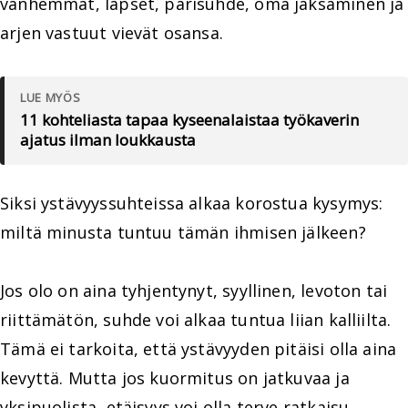
vanhemmat, lapset, parisuhde, oma jaksaminen ja
arjen vastuut vievät osansa.
LUE MYÖS
11 kohteliasta tapaa kyseenalaistaa työkaverin
ajatus ilman loukkausta
Siksi ystävyyssuhteissa alkaa korostua kysymys:
miltä minusta tuntuu tämän ihmisen jälkeen?
Jos olo on aina tyhjentynyt, syyllinen, levoton tai
riittämätön, suhde voi alkaa tuntua liian kalliilta.
Tämä ei tarkoita, että ystävyyden pitäisi olla aina
kevyttä. Mutta jos kuormitus on jatkuvaa ja
yksipuolista, etäisyys voi olla terve ratkaisu.