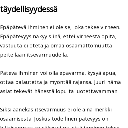
täydellisyydessä
Epäpätevä ihminen ei ole se, joka tekee virheen.
Epäpätevyys näkyy siinä, ettei virheestä opita,
vastuuta ei oteta ja omaa osaamattomuutta
peitellään itsevarmuudella.
Pätevä ihminen voi olla epävarma, kysyä apua,
ottaa palautetta ja myöntää rajansa. Juuri nämä
asiat tekevät hänestä lopulta luotettavamman.
Siksi äänekäs itsevarmuus ei ole aina merkki
osaamisesta. Joskus todellinen pätevyys on
hiljaisempaa: se näkyy siinä, että ihminen tekee,