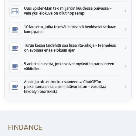
Uusi Spider-Man teki miljardin kuudessa päivässä –
vain yksi elokuva on ollut nopeampi
10 lausetta, jotka tekevät ihmisestä henkisesti raskaan
kumppanin
Turun kesän taidehitti saa lisää ilta-aikoja – Frameless
on avoinna enää elokuun ajan
5 arkista lausetta, jotka voivat myrkyttää parisuhteen
vähitellen
Annie Jacobsen kertoo saaneensa ChatGPT:n
paikantamaan salaisen hätävaraston – varoittaa
tekoälyn bioriskistä
FINDANCE