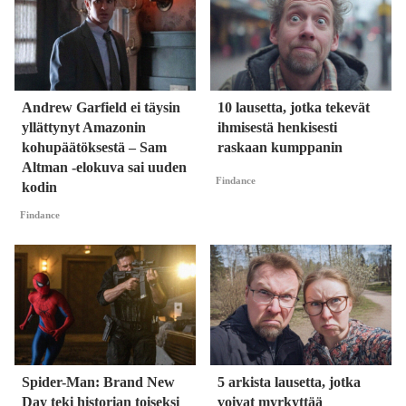
Andrew Garfield ei täysin
10 lausetta, jotka tekevät
yllättynyt Amazonin
ihmisestä henkisesti
kohupäätöksestä – Sam
raskaan kumppanin
Altman -elokuva sai uuden
Findance
kodin
Findance
Spider-Man: Brand New
5 arkista lausetta, jotka
Day teki historian toiseksi
voivat myrkyttää