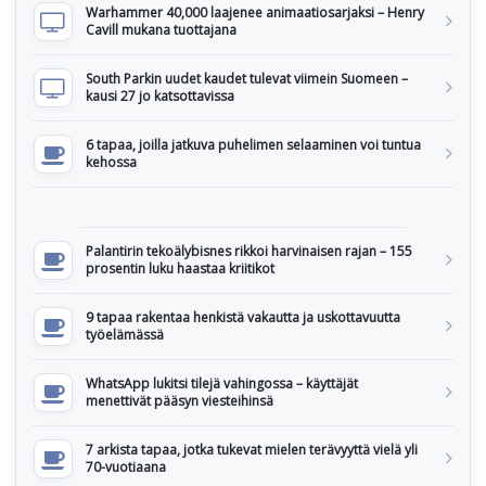
Warhammer 40,000 laajenee animaatiosarjaksi – Henry
Cavill mukana tuottajana
South Parkin uudet kaudet tulevat viimein Suomeen –
kausi 27 jo katsottavissa
6 tapaa, joilla jatkuva puhelimen selaaminen voi tuntua
kehossa
Palantirin tekoälybisnes rikkoi harvinaisen rajan – 155
prosentin luku haastaa kriitikot
9 tapaa rakentaa henkistä vakautta ja uskottavuutta
työelämässä
WhatsApp lukitsi tilejä vahingossa – käyttäjät
menettivät pääsyn viesteihinsä
7 arkista tapaa, jotka tukevat mielen terävyyttä vielä yli
70-vuotiaana