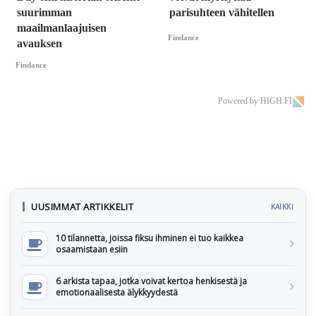
suurimman
parisuhteen vähitellen
maailmanlaajuisen
Findance
avauksen
Findance
Powered by HIGH.FI
UUSIMMAT ARTIKKELIT
KAIKKI
10 tilannetta, joissa fiksu ihminen ei tuo kaikkea
osaamistaan esiin
6 arkista tapaa, jotka voivat kertoa henkisestä ja
emotionaalisesta älykkyydestä