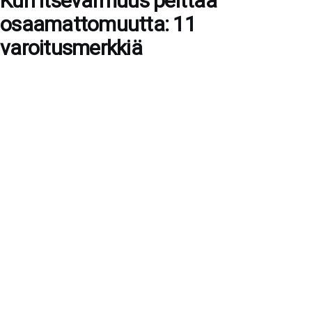
Kun itsevarmuus peittää
osaamattomuutta: 11
varoitusmerkkiä