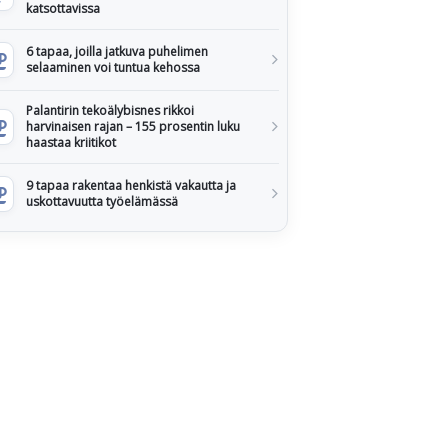
katsottavissa
6 tapaa, joilla jatkuva puhelimen
selaaminen voi tuntua kehossa
Palantirin tekoälybisnes rikkoi
harvinaisen rajan – 155 prosentin luku
haastaa kriitikot
9 tapaa rakentaa henkistä vakautta ja
uskottavuutta työelämässä