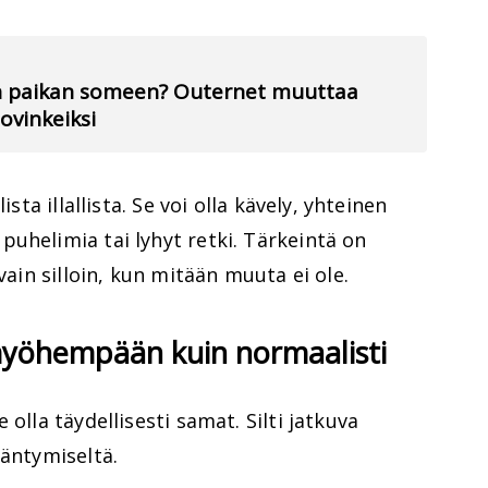
an paikan someen? Outernet muuttaa
vinkeiksi
ista illallista. Se voi olla kävely, yhteinen
uhelimia tai lyhyt retki. Tärkeintä on
vain silloin, kun mitään muuta ei ole.
 myöhempään kuin normaalisti
olla täydellisesti samat. Silti jatkuva
ääntymiseltä.