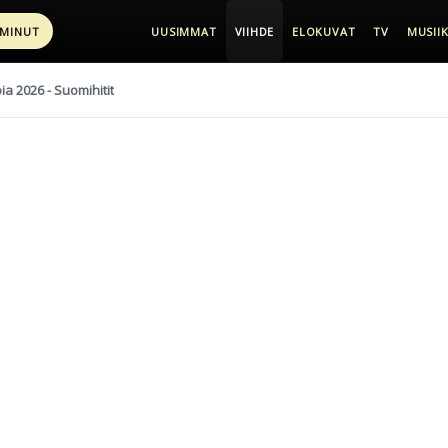
 MINUT
UUSIMMAT
VIIHDE
ELOKUVAT
TV
MUSIIK
pia 2026 - Suomihitit