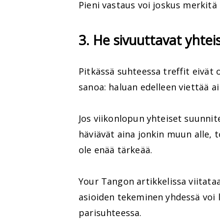
Pieni vastaus voi joskus merkit
3. He sivuuttavat yhtei
Pitkässä suhteessa treffit eivät
sanoa: haluan edelleen viettää ai
Jos viikonlopun yhteiset suunnite
häviävät aina jonkin muun alle, t
ole enää tärkeää.
Your Tangon artikkelissa viitat
asioiden tekeminen yhdessä voi li
parisuhteessa.