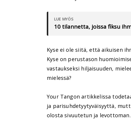
LUE MYÖS
10 tilannetta, joissa fiksu i
Kyse ei ole siitä, että aikuisen i
Kyse on perustason huomioimises
vastaukseksi hiljaisuuden, miel
mielessä?
Your Tangon artikkelissa todetaan
ja parisuhdetyytyväisyyttä, mut
olosta sivuutetun ja levottoman.