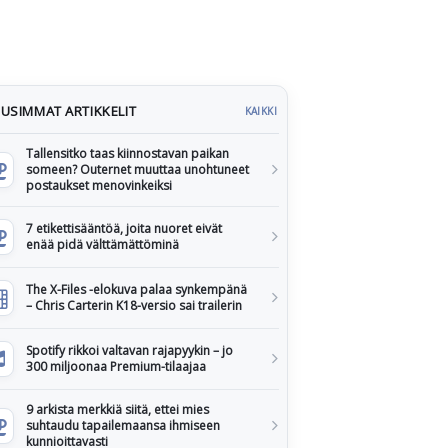
USIMMAT ARTIKKELIT
KAIKKI
Tallensitko taas kiinnostavan paikan
someen? Outernet muuttaa unohtuneet
postaukset menovinkeiksi
7 etikettisääntöä, joita nuoret eivät
enää pidä välttämättöminä
The X-Files -elokuva palaa synkempänä
– Chris Carterin K18-versio sai trailerin
Spotify rikkoi valtavan rajapyykin – jo
300 miljoonaa Premium-tilaajaa
9 arkista merkkiä siitä, ettei mies
suhtaudu tapailemaansa ihmiseen
kunnioittavasti