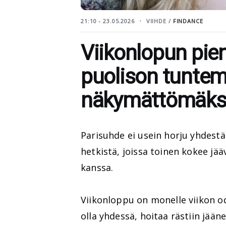
21:10 - 23.05.2026
VIIHDE /
FINDANCE
Viikonlopun pien
puolison tuntem
näkymättömäks
Parisuhde ei usein horju yhdestä
hetkistä, joissa toinen kokee jä
kanssa.
Viikonloppu on monelle viikon odo
olla yhdessä, hoitaa rästiin jään