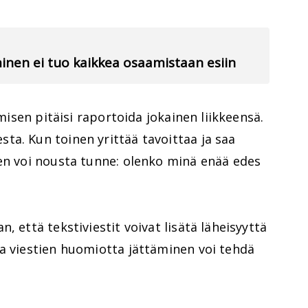
hminen ei tuo kaikkea osaamistaan esiin
hmisen pitäisi raportoida jokainen liikkeensä.
ta. Kun toinen yrittää tavoittaa ja saa
een voi nousta tunne: olenko minä enää edes
, että tekstiviestit voivat lisätä läheisyyttä
ta viestien huomiotta jättäminen voi tehdä