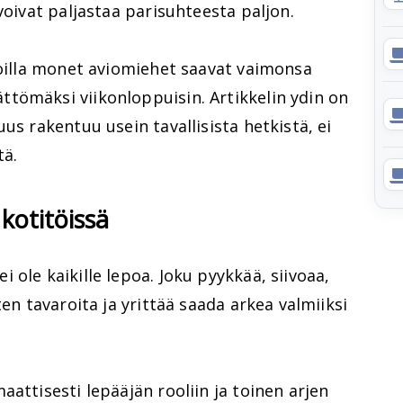
voivat paljastaa parisuhteesta paljon.
joilla monet aviomiehet saavat vaimonsa
tömäksi viikonloppuisin. Artikkelin ydin on
us rakentuu usein tavallisista hetkistä, ei
tä.
 kotitöissä
ole kaikille lepoa. Joku pyykkää, siivoaa,
ten tavaroita ja yrittää saada arkea valmiiksi
attisesti lepääjän rooliin ja toinen arjen