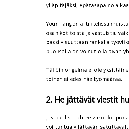
ylläpitäjäksi, epätasapaino alka
Your Tangon artikkelissa muistu
osan kotitöistä ja vastuista, vaik
passiivisuuttaan rankalla työvii
puolisolla on voinut olla aivan y
Tällöin ongelma ei ole yksittäine
toinen ei edes näe työmäärää.
2. He jättävät viestit 
Jos puoliso lähtee viikonloppuna
voi tuntua yllättävän satuttavalt