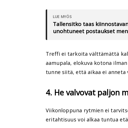
LUE MYÖS
Tallensitko taas kiinnostav
unohtuneet postaukset meno
Treffi ei tarkoita välttämättä kall
aamupala, elokuva kotona ilman p
tunne siitä, että aikaa ei anneta 
4. He valvovat paljon
Viikonloppuna rytmien ei tarvitse 
eritahtisuus voi alkaa tuntua et