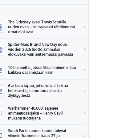
The Odyssey avasi Travis Scottille
uuden oven – seuraavaksi tähtäimessä
omat elokuvat
Spider-Man: Brand New Day nousi
vuoden 2026 tuottoisimmaksi
elokuvaksi vain seitsemässä päivässä
10 tilannetta, joissa fiksu ihminen ei tuo
kaikkea osaamistaan esiin
6 arkista tapaa, jotka voivat kertoa
henkisestä ja emotionaalisesta
älykkyydestä
Warhammer 40,000 laajenee
animaatiosarjaksi – Henry Cavill
mukana tuottajana
South Parkin uudet kaudet tulevat
viimein Suomeen – kausi 27 jo