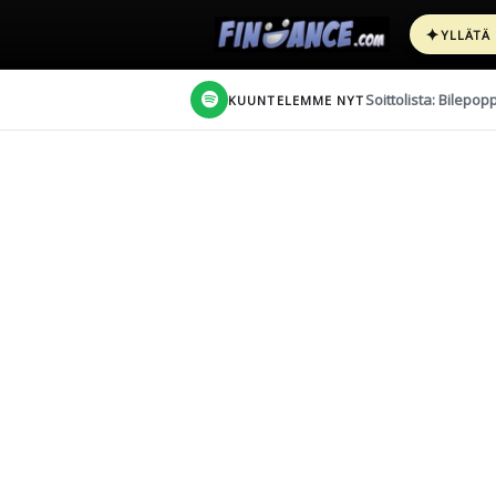
✦
YLLÄTÄ
Soittolista: Bilepop
KUUNTELEMME NYT