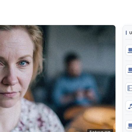
U
Findance.com