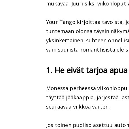
mukavaa. Juuri siksi viikonloput 
Your Tango kirjoittaa tavoista, 
tuntemaan olonsa täysin näkymät
yksinkertainen: suhteen onnellisu
vain suurista romanttisista eleis
1. He eivät tarjoa apua
Monessa perheessä viikonloppu ei 
täyttää jääkaappia, järjestää las
seuraavaa viikkoa varten.
Jos toinen puoliso asettuu automa