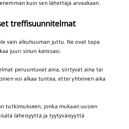
ä enemmän kuin sen lähettäjä arvaakaan.
set treffisuunnitelmat
 ole vain alkuhuuman juttu. Ne ovat tapa
kaa juuri sinun kanssasi.
lmat peruuntuvat aina, siirtyvät aina tai
oinen voi alkaa tuntea, ettei yhteinen aika
aan tutkimukseen, jonka mukaan uusien
sätä läheisyyttä ja tyytyväisyyttä