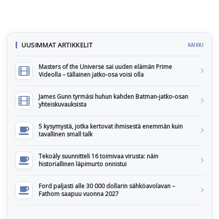
UUSIMMAT ARTIKKELIT
KAIKKI
Masters of the Universe sai uuden elämän Prime
Videolla – tällainen jatko-osa voisi olla
James Gunn tyrmäsi huhun kahden Batman-jatko-osan
yhteiskuvauksista
5 kysymystä, jotka kertovat ihmisestä enemmän kuin
tavallinen small talk
Tekoäly suunnitteli 16 toimivaa virusta: näin
historiallinen läpimurto onnistui
Ford paljasti alle 30 000 dollarin sähköavolavan –
Fathom saapuu vuonna 2027