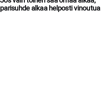
Jos vain toinen saa omaa aikaa,
parisuhde alkaa helposti vinoutua