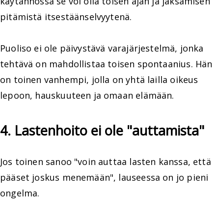
käytännössä se voi olla toisen ajan ja jaksamisen
pitämistä itsestäänselvyytenä.
Puoliso ei ole päivystävä varajärjestelmä, jonka
tehtävä on mahdollistaa toisen spontaanius. Hän
on toinen vanhempi, jolla on yhtä lailla oikeus
lepoon, hauskuuteen ja omaan elämään.
4. Lastenhoito ei ole "auttamista"
Jos toinen sanoo "voin auttaa lasten kanssa, että
pääset joskus menemään", lauseessa on jo pieni
ongelma.