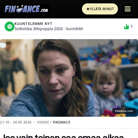
✦
YLLÄTÄ MINUT
KUUNTELEMME NYT
Soittolista: Bilepoppia 2026 - Suomihitit
Findance.com
21:10 - 24.05.2026
VIIHDE /
FINDANCE