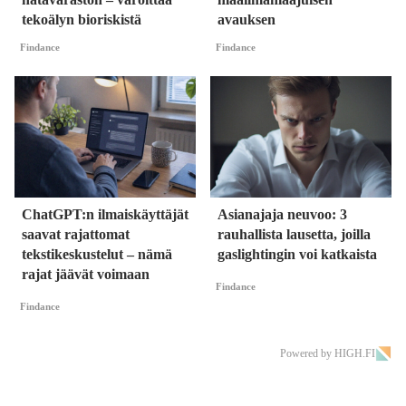
tekoälyn bioriskistä
avauksen
Findance
Findance
ChatGPT:n ilmaiskäyttäjät
Asianajaja neuvoo: 3
saavat rajattomat
rauhallista lausetta, joilla
tekstikeskustelut – nämä
gaslightingin voi katkaista
rajat jäävät voimaan
Findance
Findance
Powered by HIGH.FI