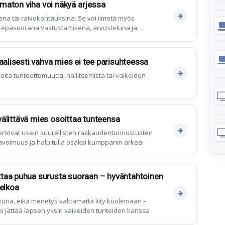
tamaton viha voi näkyä arjessa
ena tai raivokohtauksina. Se voi ilmetä myös
 epäsuorana vastustamisena, arvosteluna ja
rtymyksiä yhä uudelleen.
aalisesti vahva mies ei tee parisuhteessa
oita tunteettomuutta, hallitsemista tai vaikeiden
i välittävä mies osoittaa tunteensa
ertovat usein suurellisten rakkaudentunnustusten
voimuus ja halu tulla osaksi kumppanin arkea.
taa puhua surusta suoraan – hyväntahtoinen
pelkoa
kuna, eikä menetys välttämättä liity kuolemaan –
i jättää lapsen yksin vaikeiden tunteiden kanssa