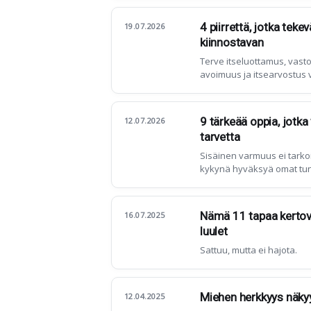
4 piirrettä, jotka tek
19.07.2026
kiinnostavan
Terve itseluottamus, vast
avoimuus ja itsearvostus v
peittäminen tai laskelmoit
9 tärkeää oppia, jotk
12.07.2026
tarvetta
Sisäinen varmuus ei tarkoi
kykynä hyväksyä omat tunt
ratkaisuihin.
Nämä 11 tapaa kertova
16.07.2025
luulet
Sattuu, mutta ei hajota.
Miehen herkkyys näkyy 
12.04.2025