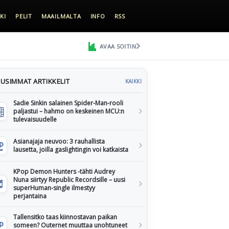
KI
PELIT
MAAILMALTA
INFO
RSS
AVAA SOITIN
USIMMAT ARTIKKELIT
KAIKKI
Sadie Sinkin salainen Spider-Man-rooli
paljastui – hahmo on keskeinen MCU:n
tulevaisuudelle
Asianajaja neuvoo: 3 rauhallista
lausetta, joilla gaslightingin voi katkaista
KPop Demon Hunters -tähti Audrey
Nuna siirtyy Republic Recordsille – uusi
superHuman-single ilmestyy
perjantaina
Tallensitko taas kiinnostavan paikan
someen? Outernet muuttaa unohtuneet