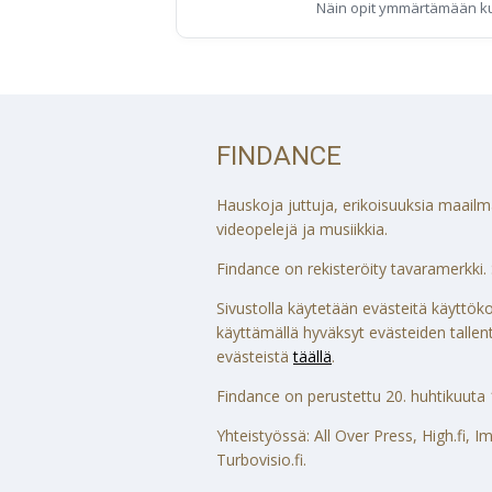
Näin opit ymmärtämään k
FINDANCE
Hauskoja juttuja, erikoisuuksia maailmalt
videopelejä ja musiikkia.
Findance on rekisteröity tavaramerkki. S
Sivustolla käytetään evästeitä käytt
käyttämällä hyväksyt evästeiden tallenta
evästeistä
täällä
.
Findance on perustettu 20. huhtikuuta 
Yhteistyössä: All Over Press, High.fi,
Turbovisio.fi.