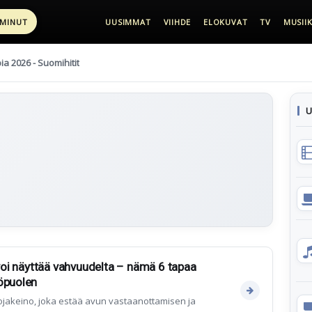
 MINUT
UUSIMMAT
VIIHDE
ELOKUVAT
TV
MUSIIK
pia 2026 - Suomihitit
U
 voi näyttää vahvuudelta – nämä 6 tapaa
öpuolen
uojakeino, joka estää avun vastaanottamisen ja