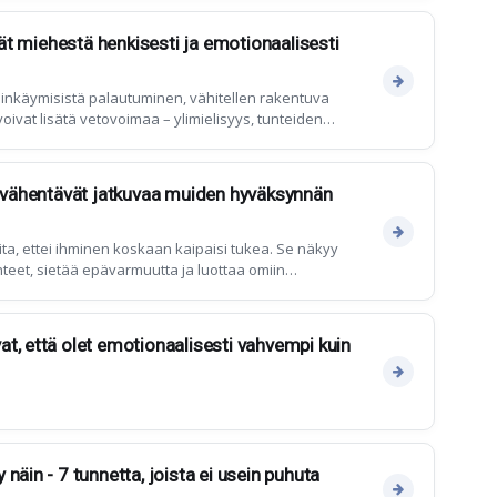
evät miehestä henkisesti ja emotionaalisesti
oinkäymisistä palautuminen, vähitellen rakentuva
oivat lisätä vetovoimaa – ylimielisyys, tunteiden
u etäisyys eivät
a vähentävät jatkuvaa muiden hyväksynnän
ta, ettei ihminen koskaan kaipaisi tukea. Se näkyy
eet, sietää epävarmuutta ja luottaa omiin
t, että olet emotionaalisesti vahvempi kuin
näin - 7 tunnetta, joista ei usein puhuta