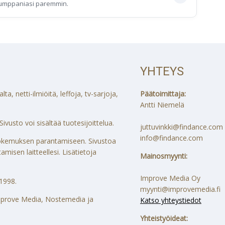
umppaniasi paremmin.
YHTEYS
a, netti-ilmiöitä, leffoja, tv-sarjoja,
Päätoimittaja:
Antti Niemelä
ivusto voi sisältää tuotesijoittelua.
juttuvinkki@findance.com
info@findance.com
ökokemuksen parantamiseen. Sivustoa
misen laitteellesi. Lisätietoja
Mainosmyynti:
Improve Media Oy
1998.
myynti@improvemedia.fi
 Improve Media, Nostemedia ja
Katso yhteystiedot
Yhteistyöideat: