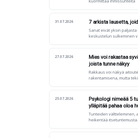
kuormittaa ihmissuhteita
7 arkista lausetta, jo
31.07.2026
Sanat eivät yksin paljasta 
keskustelun sulkeminen v
Mies voi rakastaa syvä
27.07.2026
joista tunne näkyy
Rakkaus voi näkyä aitout
rakentamisena, mutta tekoj
Psykologi nimeää 5 tu
25.07.2026
ylläpitää pahaa oloa
Tunteiden vältteleminen, a
heikentää itsetuntemusta.