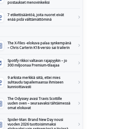
postaukset menovinkeiksi
7 etikettisääntöä, joita nuoret eivät
enää pidä välttämättöminä
The X-Files -elokuva palaa synkempänä
– Chris Carterin K18-versio sai trailerin
Spotify rikkoi valtavan rajapyykin – jo
300 miljoonaa Premium-tilaajaa
9 arkista merkkiä siitä, ettei mies
suhtaudu tapailemaansa ihmiseen
kunnioittavasti
The Odyssey avasi Travis Scottille
uuden oven – seuraavaksi tähtäimessä
omat elokuvat
Spider-Man: Brand New Day nousi
vuoden 2026 tuottoisimmaksi
elokuvaksi vain seitsemässä päivässä