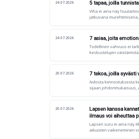
5 tapaa, joilla tunnis
24.07.2026
Viha ei aina näy huutamis
jatkuvana murehtimisena,
tarpeena purkaa samoja ä
7 asiaa, joita emotion
24.07.2026
Todellinen vahvuus ei tark
keskustelujen väistämistä
7 tekoa, joilla syväst
20.07.2026
Aidosta kiinnostuksesta k
sijaan johdonmukaisuus, a
Lapsen kanssa kannat
20.07.2026
ilmaus voi aiheuttaa 
Lapsen suru ei aina näy it
aikuisten vaikeneminen vo