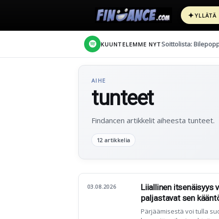
✦
YLLÄTÄ
Soittolista: Bilepop
KUUNTELEMME NYT
AIHE
tunteet
Findancen artikkelit aiheesta tunteet.
12 artikkelia
Liiallinen itsenäisyys
03.08.2026
paljastavat sen käänt
Pärjäämisestä voi tulla s