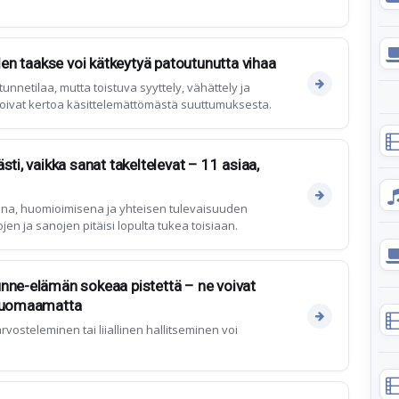
iden taakse voi kätkeytyä patoutunutta vihaa
tunnetilaa, mutta toistuva syyttely, vähättely ja
oivat kertoa käsittelemättömästä suuttumuksesta.
sti, vaikka sanat takeltelevat – 11 asiaa,
ena, huomioimisena ja yhteisen tulevaisuuden
en ja sanojen pitäisi lopulta tukea toisiaan.
nne-elämän sokeaa pistettä – ne voivat
 huomaamatta
rvosteleminen tai liiallinen hallitseminen voi