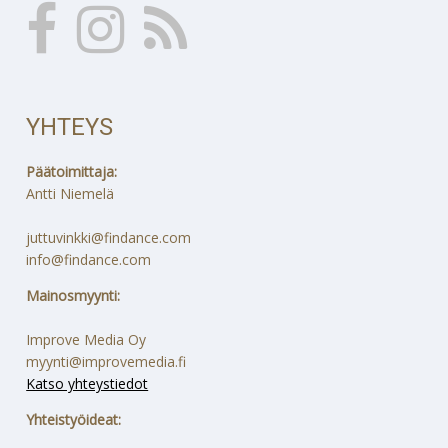
YHTEYS
Päätoimittaja:
Antti Niemelä
juttuvinkki@findance.com
info@findance.com
Mainosmyynti:
Improve Media Oy
myynti@improvemedia.fi
Katso yhteystiedot
Yhteistyöideat: