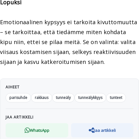
Lopuksi
Emotionaalinen kypsyys ei tarkoita kivuttomuutta
– se tarkoittaa, että tiedämme miten kohdata
kipu niin, ettei se pilaa meitä. Se on valinta: valita
viisaus kostamisen sijaan, selkeys reaktiivisuuden
sijaan ja kasvu katkeroitumisen sijaan.
AIHEET
parisuhde
rakkaus
tunneäly
tunneälykkyys
tunteet
JAA ARTIKKELI
WhatsApp
Jaa artikkeli