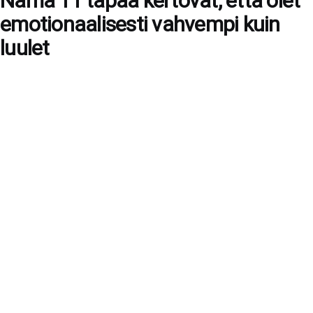
Nämä 11 tapaa kertovat, että olet
emotionaalisesti vahvempi kuin
luulet