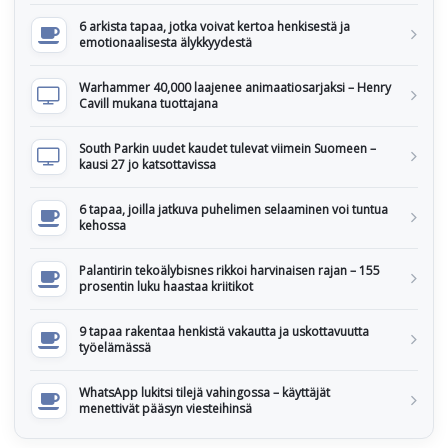
6 arkista tapaa, jotka voivat kertoa henkisestä ja
emotionaalisesta älykkyydestä
Warhammer 40,000 laajenee animaatiosarjaksi – Henry
Cavill mukana tuottajana
South Parkin uudet kaudet tulevat viimein Suomeen –
kausi 27 jo katsottavissa
6 tapaa, joilla jatkuva puhelimen selaaminen voi tuntua
kehossa
Palantirin tekoälybisnes rikkoi harvinaisen rajan – 155
prosentin luku haastaa kriitikot
9 tapaa rakentaa henkistä vakautta ja uskottavuutta
työelämässä
WhatsApp lukitsi tilejä vahingossa – käyttäjät
menettivät pääsyn viesteihinsä