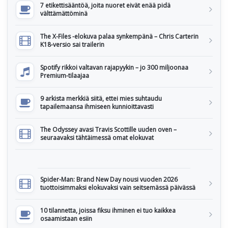
7 etikettisääntöä, joita nuoret eivät enää pidä
välttämättöminä
The X-Files -elokuva palaa synkempänä – Chris Carterin
K18-versio sai trailerin
Spotify rikkoi valtavan rajapyykin – jo 300 miljoonaa
Premium-tilaajaa
9 arkista merkkiä siitä, ettei mies suhtaudu
tapailemaansa ihmiseen kunnioittavasti
The Odyssey avasi Travis Scottille uuden oven –
seuraavaksi tähtäimessä omat elokuvat
Spider-Man: Brand New Day nousi vuoden 2026
tuottoisimmaksi elokuvaksi vain seitsemässä päivässä
10 tilannetta, joissa fiksu ihminen ei tuo kaikkea
osaamistaan esiin