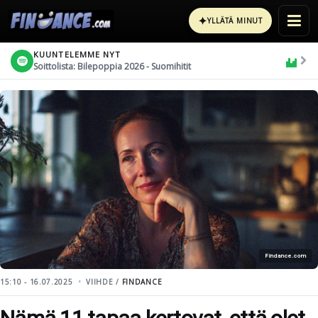
✦
YLLÄTÄ MINUT
KUUNTELEMME NYT
Soittolista: Bilepoppia 2026 - Suomihitit
Findance.com
15:10 - 16.07.2025
VIIHDE /
FINDANCE