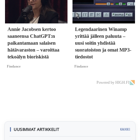
Annie Jacobsen kertoo
Legendaarinen Winamp
saaneensa ChatGPT:n
yrittää jälleen paluuta –
paikantamaan salaisen
uusi soitin yhdistää
hätävaraston – varoittaa
suoratoiston ja omat MP3-
tekoälyn bioriskistä
tiedostot
Findance
Findance
Powered by HIGH.FI
UUSIMMAT ARTIKKELIT
KAIKKI