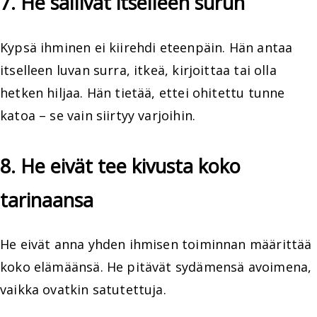
7. He sallivat itselleen surun
Kypsä ihminen ei kiirehdi eteenpäin. Hän antaa
itselleen luvan surra, itkeä, kirjoittaa tai olla
hetken hiljaa. Hän tietää, ettei ohitettu tunne
katoa – se vain siirtyy varjoihin.
8. He eivät tee kivusta koko
tarinaansa
He eivät anna yhden ihmisen toiminnan määrittää
koko elämäänsä. He pitävät sydämensä avoimena,
vaikka ovatkin satutettuja.