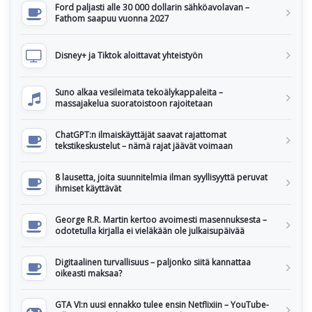
Ford paljasti alle 30 000 dollarin sähköavolavan –
Fathom saapuu vuonna 2027
Disney+ ja Tiktok aloittavat yhteistyön
Suno alkaa vesileimata tekoälykappaleita –
massajakelua suoratoistoon rajoitetaan
ChatGPT:n ilmaiskäyttäjät saavat rajattomat
tekstikeskustelut – nämä rajat jäävät voimaan
8 lausetta, joita suunnitelmia ilman syyllisyyttä peruvat
ihmiset käyttävät
George R.R. Martin kertoo avoimesti masennuksesta –
odotetulla kirjalla ei vieläkään ole julkaisupäivää
Digitaalinen turvallisuus – paljonko siitä kannattaa
oikeasti maksaa?
GTA VI:n uusi ennakko tulee ensin Netflixiin – YouTube-