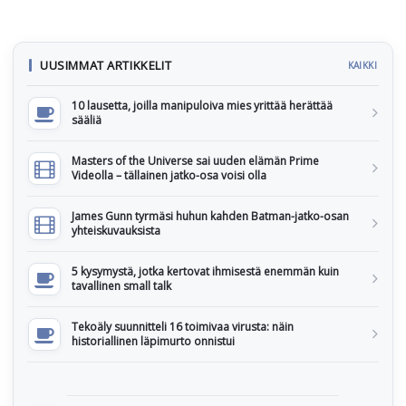
UUSIMMAT ARTIKKELIT
KAIKKI
10 lausetta, joilla manipuloiva mies yrittää herättää
sääliä
Masters of the Universe sai uuden elämän Prime
Videolla – tällainen jatko-osa voisi olla
James Gunn tyrmäsi huhun kahden Batman-jatko-osan
yhteiskuvauksista
5 kysymystä, jotka kertovat ihmisestä enemmän kuin
tavallinen small talk
Tekoäly suunnitteli 16 toimivaa virusta: näin
historiallinen läpimurto onnistui