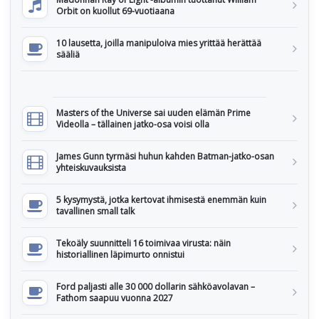
Orbit on kuollut 69-vuotiaana
10 lausetta, joilla manipuloiva mies yrittää herättää
sääliä
Masters of the Universe sai uuden elämän Prime
Videolla – tällainen jatko-osa voisi olla
James Gunn tyrmäsi huhun kahden Batman-jatko-osan
yhteiskuvauksista
5 kysymystä, jotka kertovat ihmisestä enemmän kuin
tavallinen small talk
Tekoäly suunnitteli 16 toimivaa virusta: näin
historiallinen läpimurto onnistui
Ford paljasti alle 30 000 dollarin sähköavolavan –
Fathom saapuu vuonna 2027