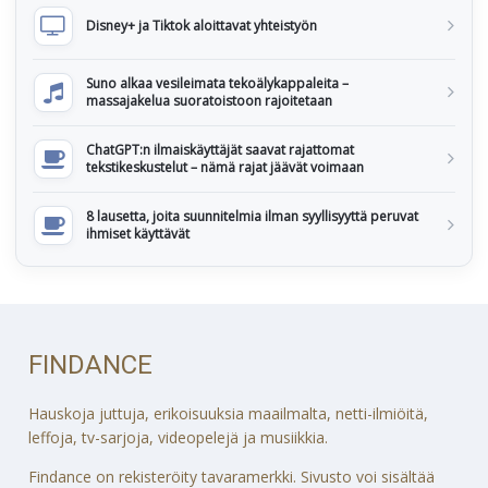
Disney+ ja Tiktok aloittavat yhteistyön
Suno alkaa vesileimata tekoälykappaleita –
massajakelua suoratoistoon rajoitetaan
ChatGPT:n ilmaiskäyttäjät saavat rajattomat
tekstikeskustelut – nämä rajat jäävät voimaan
8 lausetta, joita suunnitelmia ilman syyllisyyttä peruvat
ihmiset käyttävät
FINDANCE
Hauskoja juttuja, erikoisuuksia maailmalta, netti-ilmiöitä,
leffoja, tv-sarjoja, videopelejä ja musiikkia.
Findance on rekisteröity tavaramerkki. Sivusto voi sisältää