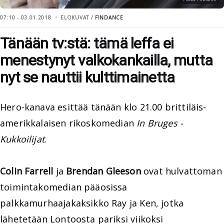
07:10 - 03.01.2018
ELOKUVAT /
FINDANCE
Tänään tv:stä: tämä leffa ei
menestynyt valkokankailla, mutta
nyt se nauttii kulttimainetta
Hero-kanava esittää tänään klo 21.00 brittiläis-
amerikkalaisen rikoskomedian
In Bruges -
Kukkoilijat
.
Colin Farrell
ja
Brendan Gleeson
ovat hulvattoman
toimintakomedian pääosissa
palkkamurhaajakaksikko Ray ja Ken, jotka
lähetetään Lontoosta pariksi viikoksi