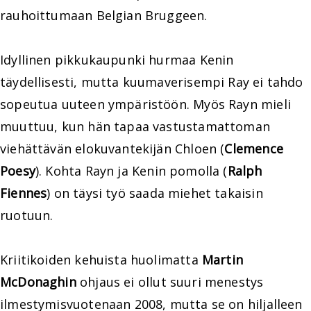
rauhoittumaan Belgian Bruggeen.
Idyllinen pikkukaupunki hurmaa Kenin
täydellisesti, mutta kuumaverisempi Ray ei tahdo
sopeutua uuteen ympäristöön. Myös Rayn mieli
muuttuu, kun hän tapaa vastustamattoman
viehättävän elokuvantekijän Chloen (
Clemence
Poesy
). Kohta Rayn ja Kenin pomolla (
Ralph
Fiennes
) on täysi työ saada miehet takaisin
ruotuun.
Kriitikoiden kehuista huolimatta
Martin
McDonaghin
ohjaus ei ollut suuri menestys
ilmestymisvuotenaan 2008, mutta se on hiljalleen