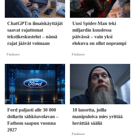
ChatGPT:n ilmaiskäyttäjät
Uusi Spider-Man teki
saavat rajattomat
miljardin kuudessa
tekstikeskustelut – nämä
päivässä – vain yksi
rajat jäävät voimaan
elokuva on ollut nopeampi
Findance
Findance
Ford paljasti alle 30 000
10 lausetta, joilla
dollarin sähköavolavan –
manipuloiva mies yrittää
Fathom saapuu vuonna
herättää sääliä
2027
Findance