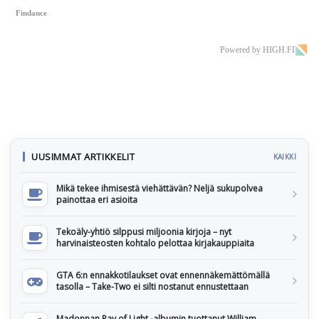
Findance
Powered by HIGH.FI
UUSIMMAT ARTIKKELIT
KAIKKI
Mikä tekee ihmisestä viehättävän? Neljä sukupolvea
painottaa eri asioita
Tekoäly-yhtiö silppusi miljoonia kirjoja – nyt
harvinaisteosten kohtalo pelottaa kirjakauppiaita
GTA 6:n ennakkotilaukset ovat ennennäkemättömällä
tasolla – Take-Two ei silti nostanut ennustettaan
Madonnan Ray of Light -albumin tuottanut William