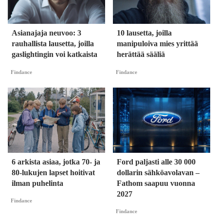
Asianajaja neuvoo: 3
10 lausetta, joilla
rauhallista lausetta, joilla
manipuloiva mies yrittää
gaslightingin voi katkaista
herättää sääliä
Findance
Findance
6 arkista asiaa, jotka 70- ja
Ford paljasti alle 30 000
80-lukujen lapset hoitivat
dollarin sähköavolavan –
ilman puhelinta
Fathom saapuu vuonna
2027
Findance
Findance