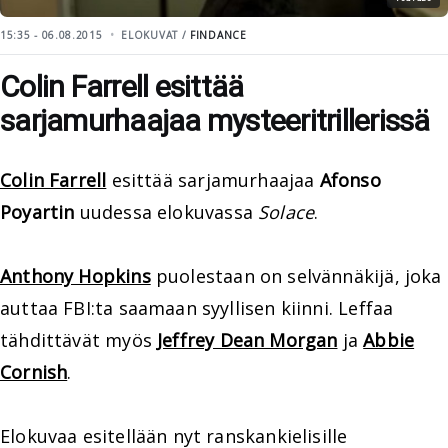
15:35 - 06.08.2015
ELOKUVAT /
FINDANCE
Colin Farrell esittää
sarjamurhaajaa mysteeritrillerissä
Colin Farrell
esittää sarjamurhaajaa
Afonso
Poyartin
uudessa elokuvassa
Solace
.
Anthony Hopkins
puolestaan on selvännäkijä, joka
auttaa FBI:ta saamaan syyllisen kiinni. Leffaa
tähdittävät myös
Jeffrey Dean Morgan
ja
Abbie
Cornish
.
Elokuvaa esitellään nyt ranskankielisille