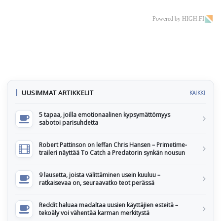
Powered by HIGH.FI
UUSIMMAT ARTIKKELIT
KAIKKI
5 tapaa, joilla emotionaalinen kypsymättömyys
sabotoi parisuhdetta
Robert Pattinson on leffan Chris Hansen – Primetime-
traileri näyttää To Catch a Predatorin synkän nousun
9 lausetta, joista välittäminen usein kuuluu –
ratkaisevaa on, seuraavatko teot perässä
Reddit haluaa madaltaa uusien käyttäjien esteitä –
tekoäly voi vähentää karman merkitystä