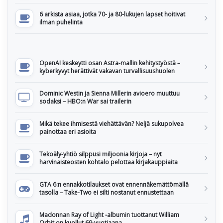
6 arkista asiaa, jotka 70- ja 80-lukujen lapset hoitivat
ilman puhelinta
OpenAI keskeytti osan Astra-mallin kehitystyöstä –
kyberkyvyt herättivät vakavan turvallisuushuolen
Dominic Westin ja Sienna Millerin avioero muuttuu
sodaksi – HBO:n War sai trailerin
Mikä tekee ihmisestä viehättävän? Neljä sukupolvea
painottaa eri asioita
Tekoäly-yhtiö silppusi miljoonia kirjoja – nyt
harvinaisteosten kohtalo pelottaa kirjakauppiaita
GTA 6:n ennakkotilaukset ovat ennennäkemättömällä
tasolla – Take-Two ei silti nostanut ennustettaan
Madonnan Ray of Light -albumin tuottanut William
Orbit on kuollut 69-vuotiaana