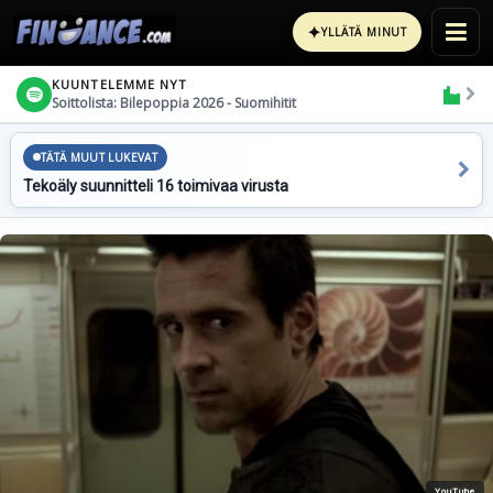
✦
YLLÄTÄ MINUT
KUUNTELEMME NYT
Soittolista: Bilepoppia 2026 - Suomihitit
TÄTÄ MUUT LUKEVAT
Tekoäly suunnitteli 16 toimivaa virusta
YouTube