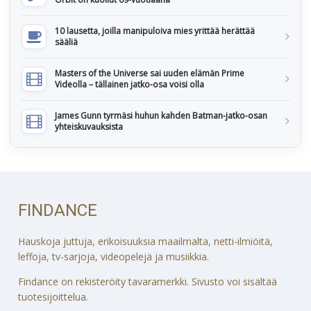
10 lausetta, joilla manipuloiva mies yrittää herättää
sääliä
Masters of the Universe sai uuden elämän Prime
Videolla – tällainen jatko-osa voisi olla
James Gunn tyrmäsi huhun kahden Batman-jatko-osan
yhteiskuvauksista
FINDANCE
Hauskoja juttuja, erikoisuuksia maailmalta, netti-ilmiöitä,
leffoja, tv-sarjoja, videopelejä ja musiikkia.
Findance on rekisteröity tavaramerkki. Sivusto voi sisältää
tuotesijoittelua.