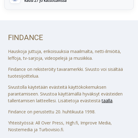
kausi 27 jo katsottavissa
FINDANCE
Hauskoja juttuja, erikoisuuksia maailmalta, netti-ilmiöitä,
leffoja, tv-sarjoja, videopelejä ja musiikkia.
Findance on rekisteröity tavaramerkki. Sivusto voi sisältää
tuotesijoittelua.
Sivustolla käytetään evästeitä käyttökokemuksen
parantamiseen. Sivustoa käyttämällä hyväksyt evästeiden
tallentamisen laitteellesi. Lisätietoja evästeistä
täällä
.
Findance on perustettu 20. huhtikuuta 1998.
Yhteistyössä: All Over Press, High.fi, Improve Media,
Nostemedia ja Turbovisio.fi.