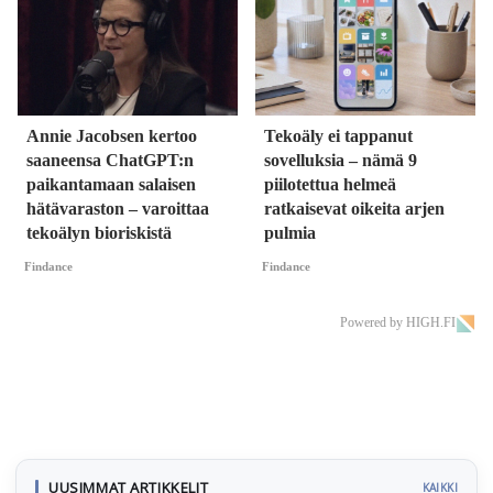
Annie Jacobsen kertoo
Tekoäly ei tappanut
saaneensa ChatGPT:n
sovelluksia – nämä 9
paikantamaan salaisen
piilotettua helmeä
hätävaraston – varoittaa
ratkaisevat oikeita arjen
tekoälyn bioriskistä
pulmia
Findance
Findance
Powered by HIGH.FI
UUSIMMAT ARTIKKELIT
KAIKKI