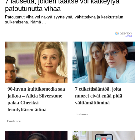
90-luvun kulttikomedia saa
7 etikettisääntöä, joita
jatkoa – Alicia Silverstone
nuoret eivät enää pidä
palaa Cheriksi
välttämättöminä
teinityttären äitinä
Findance
Findance