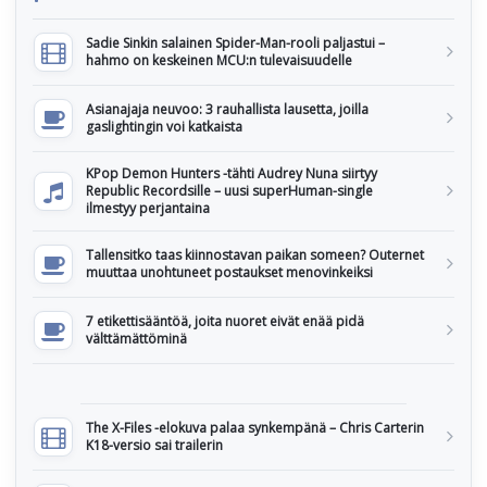
Sadie Sinkin salainen Spider-Man-rooli paljastui –
hahmo on keskeinen MCU:n tulevaisuudelle
Asianajaja neuvoo: 3 rauhallista lausetta, joilla
gaslightingin voi katkaista
KPop Demon Hunters -tähti Audrey Nuna siirtyy
Republic Recordsille – uusi superHuman-single
ilmestyy perjantaina
Tallensitko taas kiinnostavan paikan someen? Outernet
muuttaa unohtuneet postaukset menovinkeiksi
7 etikettisääntöä, joita nuoret eivät enää pidä
välttämättöminä
The X-Files -elokuva palaa synkempänä – Chris Carterin
K18-versio sai trailerin