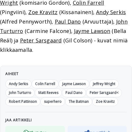
Wright
(komisario Gordon),
Colin Farrell
(Pingviini),
Zoe Kravitz
(Kissanainen),
Andy Serkis
(Alfred Pennyworth),
Paul Dano
(Arvuuttaja),
John
Turturro
(Carmine Falcone),
Jayme Lawson
(Bella
Reál) ja
Peter Sarsgaard
(Gil Colson) - kuvat nimiä
klikkaamalla.
AIHEET
Andy Serkis
Colin Farrell
Jayme Lawson
Jeffrey Wright
John Turturro
Matt Reeves
Paul Dano
Peter Sarsgaard<
Robert Pattinson
superhero
The Batman
Zoe Kravitz
JAA ARTIKKELI