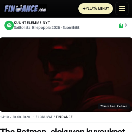
✦
YLLÄTÄ MINUT
KUUNTELEMME NYT
Soittolista: Bilepoppia 2026 - Suomihitit
Warner Bros. Pictures
14:10 - 20.08.2020
ELOKUVAT /
FINDANCE