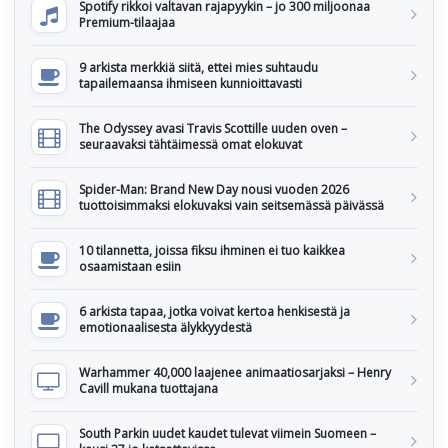
Spotify rikkoi valtavan rajapyykin – jo 300 miljoonaa
Premium-tilaajaa
9 arkista merkkiä siitä, ettei mies suhtaudu
tapailemaansa ihmiseen kunnioittavasti
The Odyssey avasi Travis Scottille uuden oven –
seuraavaksi tähtäimessä omat elokuvat
Spider-Man: Brand New Day nousi vuoden 2026
tuottoisimmaksi elokuvaksi vain seitsemässä päivässä
10 tilannetta, joissa fiksu ihminen ei tuo kaikkea
osaamistaan esiin
6 arkista tapaa, jotka voivat kertoa henkisestä ja
emotionaalisesta älykkyydestä
Warhammer 40,000 laajenee animaatiosarjaksi – Henry
Cavill mukana tuottajana
South Parkin uudet kaudet tulevat viimein Suomeen –