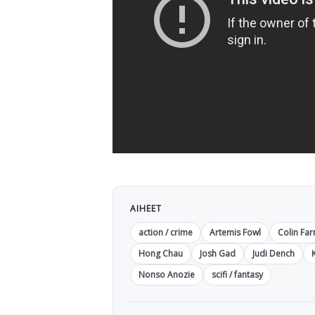
AIHEET
action / crime
Artemis Fowl
Colin Farr
Hong Chau
Josh Gad
Judi Dench
Nonso Anozie
scifi / fantasy