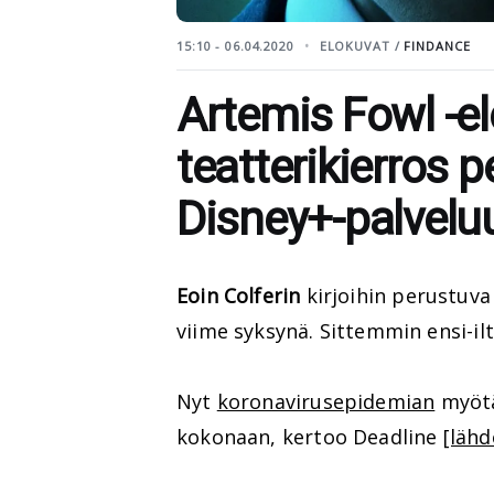
15:10 - 06.04.2020
ELOKUVAT /
FINDANCE
Artemis Fowl -e
teatterikierros p
Disney+-palvelu
Eoin Colferin
kirjoihin perustuv
viime syksynä. Sittemmin ensi-ilt
Nyt
koronavirusepidemian
myötä
kokonaan, kertoo Deadline
[lähd