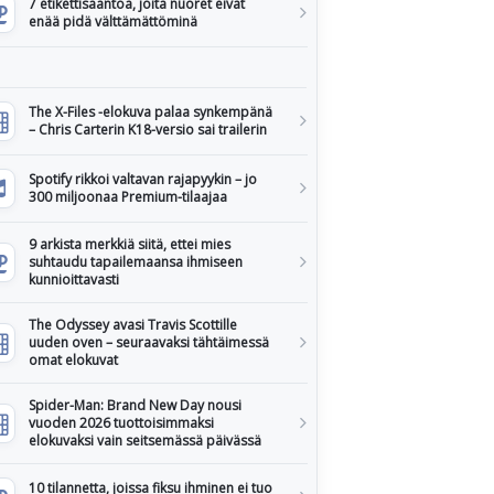
7 etikettisääntöä, joita nuoret eivät
enää pidä välttämättöminä
The X-Files -elokuva palaa synkempänä
– Chris Carterin K18-versio sai trailerin
Spotify rikkoi valtavan rajapyykin – jo
300 miljoonaa Premium-tilaajaa
9 arkista merkkiä siitä, ettei mies
suhtaudu tapailemaansa ihmiseen
kunnioittavasti
The Odyssey avasi Travis Scottille
uuden oven – seuraavaksi tähtäimessä
omat elokuvat
Spider-Man: Brand New Day nousi
vuoden 2026 tuottoisimmaksi
elokuvaksi vain seitsemässä päivässä
10 tilannetta, joissa fiksu ihminen ei tuo