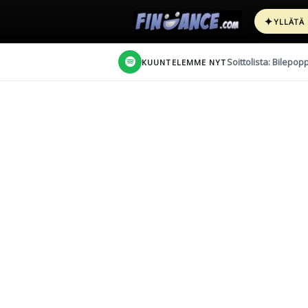
✦
YLLÄTÄ
Soittolista: Bilepop
KUUNTELEMME NYT