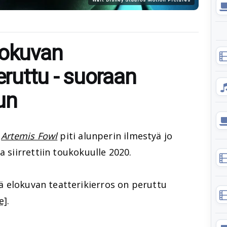
lokuvan
eruttu - suoraan
un
a
Artemis Fowl
piti alunperin ilmestyä jo
a siirrettiin toukokuulle 2020.
 elokuvan teatterikierros on peruttu
e]
.