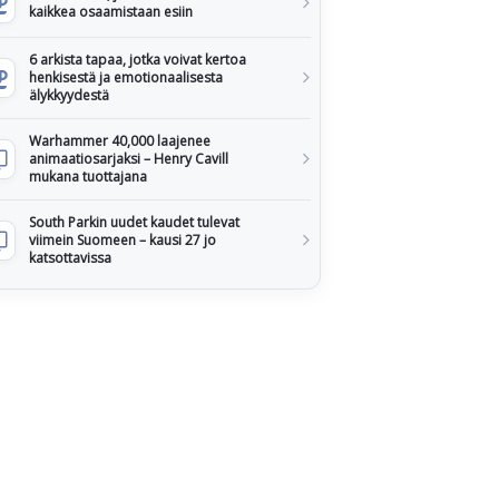
kaikkea osaamistaan esiin
6 arkista tapaa, jotka voivat kertoa
henkisestä ja emotionaalisesta
älykkyydestä
Warhammer 40,000 laajenee
animaatiosarjaksi – Henry Cavill
mukana tuottajana
South Parkin uudet kaudet tulevat
viimein Suomeen – kausi 27 jo
katsottavissa