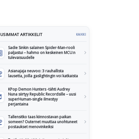
USIMMAT ARTIKKELIT
KAIKKI
Sadie Sinkin salainen Spider-Man-rooli
paljastui – hahmo on keskeinen MCU:n
tulevaisuudelle
Asianajaja neuvoo: 3 rauhallista
lausetta, joilla gaslightingin voi katkaista
KPop Demon Hunters -tähti Audrey
Nuna siirtyy Republic Recordsille – uusi
superHuman-single ilmestyy
perjantaina
Tallensitko taas kiinnostavan paikan
someen? Outernet muuttaa unohtuneet
postaukset menovinkeiksi