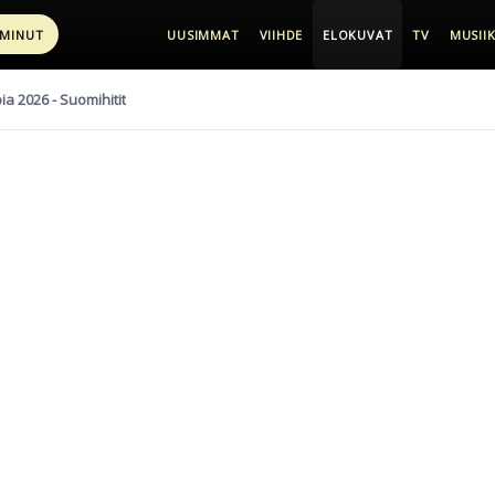
 MINUT
UUSIMMAT
VIIHDE
ELOKUVAT
TV
MUSIIK
pia 2026 - Suomihitit