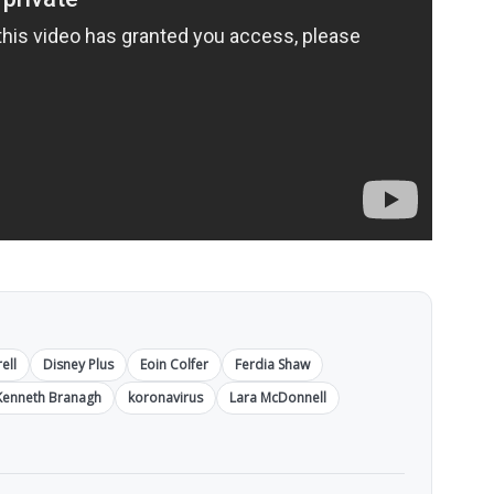
ell
Disney Plus
Eoin Colfer
Ferdia Shaw
Kenneth Branagh
koronavirus
Lara McDonnell