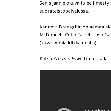
Sen sijaan elokuva tulee ilmest
suoratoistopalvelussa.
Kenneth Branaghin
ohjaamaa elo
McDonnell
,
Colin Farrell
,
Josh Ga
(kuvat nimiä klikkaamalla).
Katso
Artemis Fowl
-traileri alla: