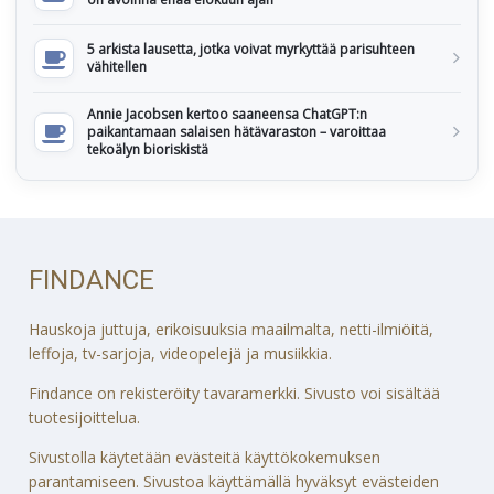
5 arkista lausetta, jotka voivat myrkyttää parisuhteen
vähitellen
Annie Jacobsen kertoo saaneensa ChatGPT:n
paikantamaan salaisen hätävaraston – varoittaa
tekoälyn bioriskistä
FINDANCE
Hauskoja juttuja, erikoisuuksia maailmalta, netti-ilmiöitä,
leffoja, tv-sarjoja, videopelejä ja musiikkia.
Findance on rekisteröity tavaramerkki. Sivusto voi sisältää
tuotesijoittelua.
Sivustolla käytetään evästeitä käyttökokemuksen
parantamiseen. Sivustoa käyttämällä hyväksyt evästeiden