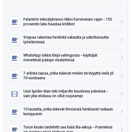
Palantirin tekoälybisnes rikkoi harvinaisen rajan – 155
prosentin luku haastaa kriitikot
9 tapaa rakentaa henkistä vakautta ja uskottavuutta
työelämässä
WhatsApp lukitsi tilejä vahingossa – käyttäjät
menettivät pääsyn viesteihinsä
7 arkista tapaa, jotka tukevat mielen terävyyttä vielä yli
70-vuotiaana
Uusi Spider-Man teki miljardin kuudessa päivässä –
vain yksi elokuva on ollut nopeampi
10 lausetta, jotka tekevät ihmisestä henkisesti raskaan
kumppanin
Turun kesän taidehitti saa lisää ilta-aikoja – Frameless
on avoinna enää elokuun ajan