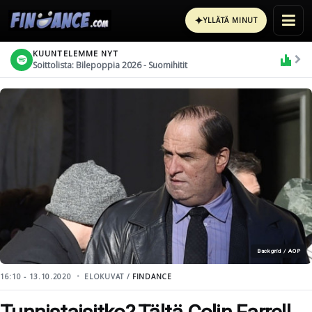
✦
YLLÄTÄ MINUT
KUUNTELEMME NYT
Soittolista: Bilepoppia 2026 - Suomihitit
Backgrid / AOP
16:10 - 13.10.2020
ELOKUVAT /
FINDANCE