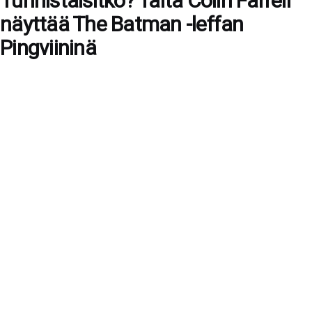
Tunnistaisitko? Tältä Colin Farrell
näyttää The Batman -leffan
Pingviininä