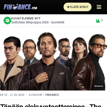
✦
YLLÄTÄ MINUT
KUUNTELEMME NYT
Soittolista: Bilepoppia 2026 - Suomihitit
Miramax
09:10 - 21.02.2020
ELOKUVAT /
FINDANCE