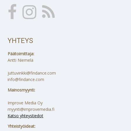
YHTEYS
Päätoimittaja:
Antti Niemelä
juttuvinkki@findance.com
info@findance.com
Mainosmyynti:
Improve Media Oy
myynti@improvemedia.fi
Katso yhteystiedot
Yhteistyöideat: