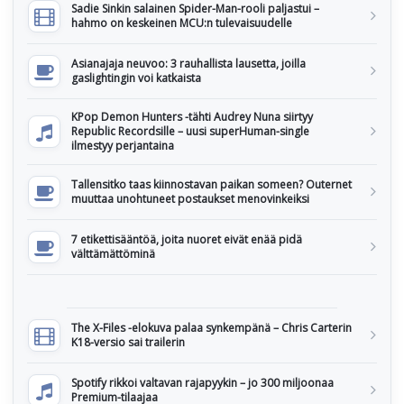
Sadie Sinkin salainen Spider-Man-rooli paljastui –
hahmo on keskeinen MCU:n tulevaisuudelle
Asianajaja neuvoo: 3 rauhallista lausetta, joilla
gaslightingin voi katkaista
KPop Demon Hunters -tähti Audrey Nuna siirtyy
Republic Recordsille – uusi superHuman-single
ilmestyy perjantaina
Tallensitko taas kiinnostavan paikan someen? Outernet
muuttaa unohtuneet postaukset menovinkeiksi
7 etikettisääntöä, joita nuoret eivät enää pidä
välttämättöminä
The X-Files -elokuva palaa synkempänä – Chris Carterin
K18-versio sai trailerin
Spotify rikkoi valtavan rajapyykin – jo 300 miljoonaa
Premium-tilaajaa