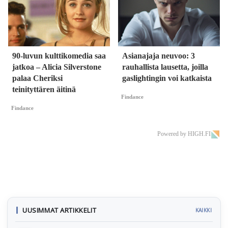
90-luvun kulttikomedia saa
Asianajaja neuvoo: 3
jatkoa – Alicia Silverstone
rauhallista lausetta, joilla
palaa Cheriksi
gaslightingin voi katkaista
teinityttären äitinä
Findance
Findance
Powered by HIGH.FI
UUSIMMAT ARTIKKELIT
KAIKKI