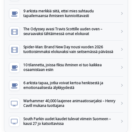
9 arkista merkkiä siitä, ettei mies suhtaudu
tapailemaansa ihmiseen kunnioittavasti
The Odyssey avasi Travis Scottille uuden oven –
seuraavaksi tähtäimessä omat elokuvat
Spider-Man: Brand New Day nousi vuoden 2026
tuottoisimmaksi elokuvaksi vain seitsemässä päivässä
10 tilannetta, joissa fiksu ihminen ei tuo kaikkea
osaamistaan esiin
6 arkista tapaa, jotka voivat kertoa henkisestä ja
emotionaalisesta älykkyydestä
Warhammer 40,000 laajenee animaatiosarjaksi – Henry
Cavill mukana tuottajana
South Parkin uudet kaudet tulevat viimein Suomeen –
kausi 27 jo katsottavissa