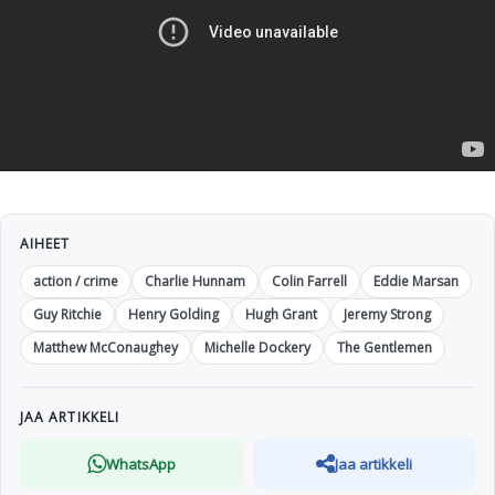
AIHEET
action / crime
Charlie Hunnam
Colin Farrell
Eddie Marsan
Guy Ritchie
Henry Golding
Hugh Grant
Jeremy Strong
Matthew McConaughey
Michelle Dockery
The Gentlemen
JAA ARTIKKELI
WhatsApp
Jaa artikkeli