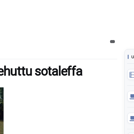
U
ehuttu sotaleffa