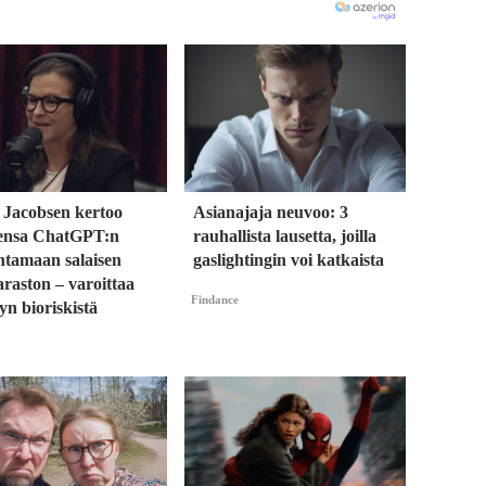
 Jacobsen kertoo
Asianajaja neuvoo: 3
ensa ChatGPT:n
rauhallista lausetta, joilla
ntamaan salaisen
gaslightingin voi katkaista
raston – varoittaa
Findance
yn bioriskistä