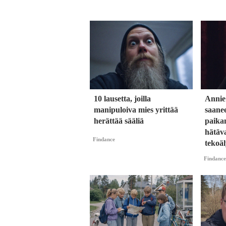
10 lausetta, joilla
Annie
manipuloiva mies yrittää
saane
herättää sääliä
paika
hätäva
Findance
tekoäl
Findance