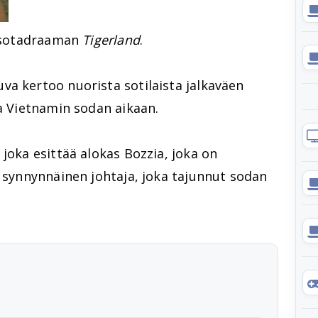
0 sotadraaman
Tigerland
.
a kertoo nuorista sotilaista jalkaväen
sa Vietnamin sodan aikaan.
, joka esittää alokas Bozzia, joka on
a synnynnäinen johtaja, joka tajunnut sodan