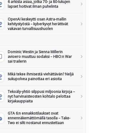
6 arkista asiaa, jotka 70- ja 80-lukujen
lapset hoitivat ilman puhelinta
OpenAI keskeytti osan Astra-mallin
kehitystyöstä – kyberkyvyt herättivät
vakavan turvallisuushuolen
Dominic Westin ja Sienna Millerin
avioero muuttuu sodaksi – HBO:n War
sai trailerin
Mikä tekee ihmisestä viehättävän? Neljä
sukupolvea painottaa eri asioita
Tekoäly-yhtiö silppusi miljoonia kirjoja –
nyt harvinaisteosten kohtalo pelottaa
kirjakauppiaita
GTA 6:n ennakkotilaukset ovat
ennennäkemättömällä tasolla – Take-
Two ei silti nostanut ennustettaan