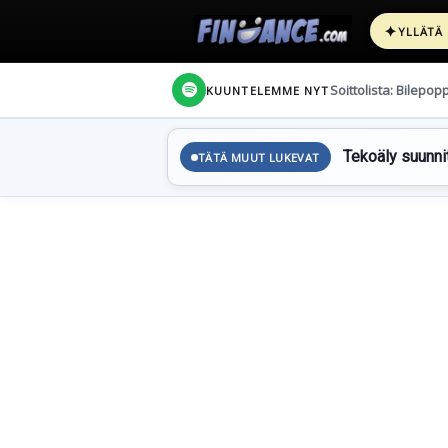
✦
YLLÄTÄ
Soittolista: Bilepop
KUUNTELEMME NYT
Tekoäly suunnit
TÄTÄ MUUT LUKEVAT