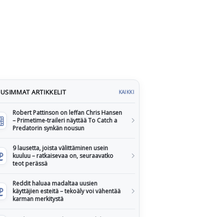
USIMMAT ARTIKKELIT
KAIKKI
Robert Pattinson on leffan Chris Hansen
– Primetime-traileri näyttää To Catch a
Predatorin synkän nousun
9 lausetta, joista välittäminen usein
kuuluu – ratkaisevaa on, seuraavatko
teot perässä
Reddit haluaa madaltaa uusien
käyttäjien esteitä – tekoäly voi vähentää
karman merkitystä