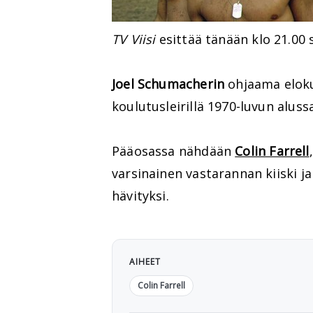
TV Viisi
esittää tänään klo 21.0
Joel Schumacherin
ohjaama elokuv
koulutusleirillä 1970-luvun alus
Pääosassa nähdään
Colin Farrell
varsinainen vastarannan kiiski j
hävityksi.
AIHEET
Colin Farrell