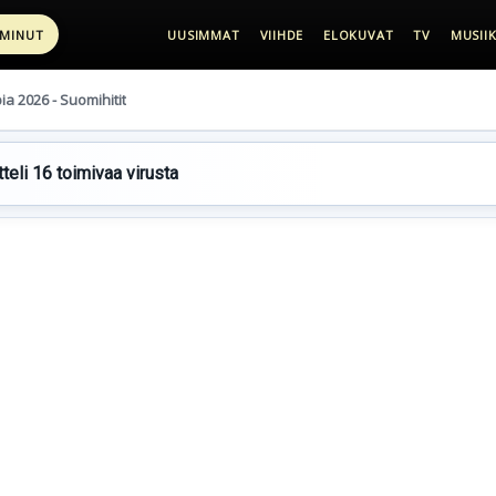
 MINUT
UUSIMMAT
VIIHDE
ELOKUVAT
TV
MUSIIK
pia 2026 - Suomihitit
teli 16 toimivaa virusta