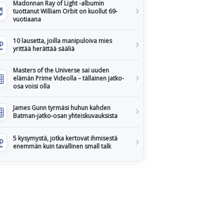
Madonnan Ray of Light -albumin
tuottanut William Orbit on kuollut 69-
vuotiaana
10 lausetta, joilla manipuloiva mies
yrittää herättää sääliä
Masters of the Universe sai uuden
elämän Prime Videolla – tällainen jatko-
osa voisi olla
James Gunn tyrmäsi huhun kahden
Batman-jatko-osan yhteiskuvauksista
5 kysymystä, jotka kertovat ihmisestä
enemmän kuin tavallinen small talk