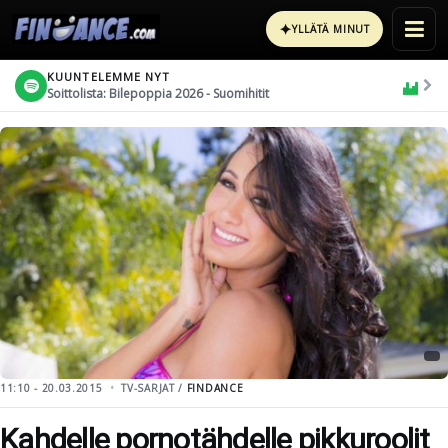
✦
YLLÄTÄ MINUT
KUUNTELEMME NYT
Soittolista: Bilepoppia 2026 - Suomihitit
11:10 - 20.03.2015
TV-SARJAT /
FINDANCE
Kahdelle pornotähdelle pikkuroolit