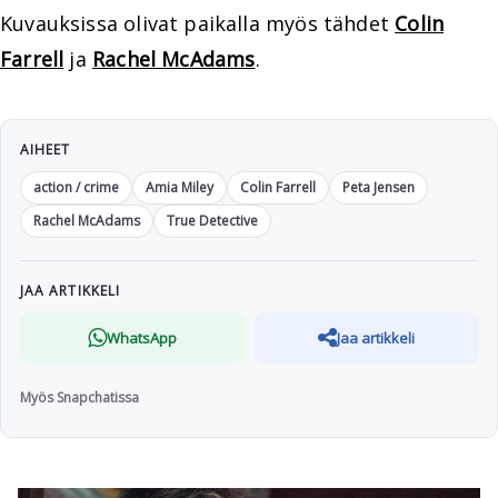
Kuvauksissa olivat paikalla myös tähdet
Colin
Farrell
ja
Rachel McAdams
.
AIHEET
action / crime
Amia Miley
Colin Farrell
Peta Jensen
Rachel McAdams
True Detective
JAA ARTIKKELI
WhatsApp
Jaa artikkeli
Myös Snapchatissa