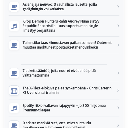
Asianajaja neuvoo: 3 rauhallista lausetta, joilla
gaslightingin voi katkaista
KPop Demon Hunters -tähti Audrey Nuna siirtyy
Republic Recordsille – uusi superHuman-single
ilmestyy perjantaina
Tallensitko taas kiinnostavan paikan someen? Outernet
muuttaa unohtuneet postaukset menovinkeiksi
7 etikettisääntöä, joita nuoret eivät enää pidä
välttämättöminä
The X-Files -elokuva palaa synkempänä – Chris Carterin
K18-versio sai trailerin
Spotify rikkoi valtavan rajapyykin – jo 300 miljoonaa
Premium-tilaajaa
9 arkista merkkiä siitä, ettei mies suhtaudu
tapailemaansa ihmiseen kunnioittavasti