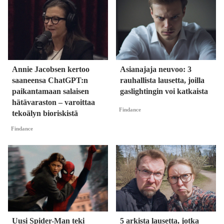
Annie Jacobsen kertoo
Asianajaja neuvoo: 3
saaneensa ChatGPT:n
rauhallista lausetta, joilla
paikantamaan salaisen
gaslightingin voi katkaista
hätävaraston – varoittaa
Findance
tekoälyn bioriskistä
Findance
Uusi Spider-Man teki
5 arkista lausetta, jotka