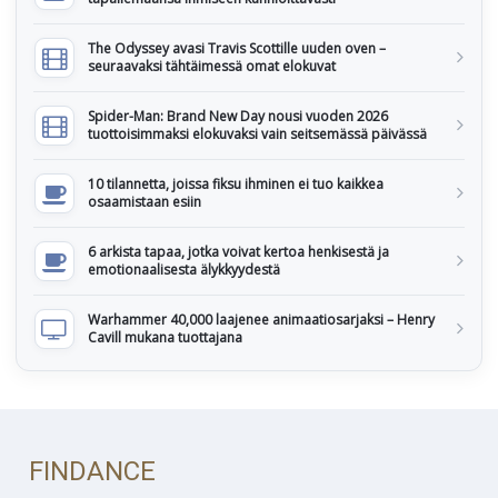
The Odyssey avasi Travis Scottille uuden oven –
seuraavaksi tähtäimessä omat elokuvat
Spider-Man: Brand New Day nousi vuoden 2026
tuottoisimmaksi elokuvaksi vain seitsemässä päivässä
10 tilannetta, joissa fiksu ihminen ei tuo kaikkea
osaamistaan esiin
6 arkista tapaa, jotka voivat kertoa henkisestä ja
emotionaalisesta älykkyydestä
Warhammer 40,000 laajenee animaatiosarjaksi – Henry
Cavill mukana tuottajana
FINDANCE