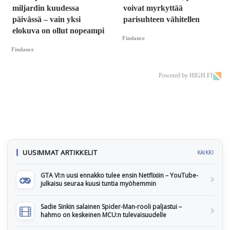
miljardin kuudessa
voivat myrkyttää
päivässä – vain yksi
parisuhteen vähitellen
elokuva on ollut nopeampi
Findance
Findance
Powered by HIGH.FI
UUSIMMAT ARTIKKELIT
KAIKKI
GTA VI:n uusi ennakko tulee ensin Netflixiin – YouTube-
julkaisu seuraa kuusi tuntia myöhemmin
Sadie Sinkin salainen Spider-Man-rooli paljastui –
hahmo on keskeinen MCU:n tulevaisuudelle