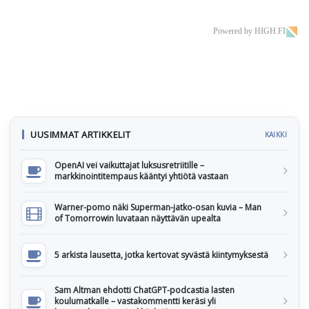
Powered by HIGH.FI
UUSIMMAT ARTIKKELIT
KAIKKI
OpenAI vei vaikuttajat luksusretriitille –
markkinointitempaus kääntyi yhtiötä vastaan
Warner-pomo näki Superman-jatko-osan kuvia – Man
of Tomorrowin luvataan näyttävän upealta
5 arkista lausetta, jotka kertovat syvästä kiintymyksestä
Sam Altman ehdotti ChatGPT-podcastia lasten
koulumatkalle – vastakommentti keräsi yli