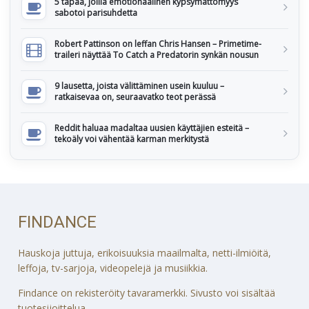
5 tapaa, joilla emotionaalinen kypsymättömyys
sabotoi parisuhdetta
Robert Pattinson on leffan Chris Hansen – Primetime-
traileri näyttää To Catch a Predatorin synkän nousun
9 lausetta, joista välittäminen usein kuuluu –
ratkaisevaa on, seuraavatko teot perässä
Reddit haluaa madaltaa uusien käyttäjien esteitä –
tekoäly voi vähentää karman merkitystä
FINDANCE
Hauskoja juttuja, erikoisuuksia maailmalta, netti-ilmiöitä,
leffoja, tv-sarjoja, videopelejä ja musiikkia.
Findance on rekisteröity tavaramerkki. Sivusto voi sisältää
tuotesijoittelua.