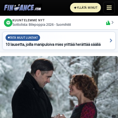
✦
YLLÄTÄ MINUT
KUUNTELEMME NYT
Soittolista: Bilepoppia 2026 - Suomihitit
TÄTÄ MUUT LUKEVAT
10 lausetta, joilla manipuloiva mies yrittää herättää sääliä