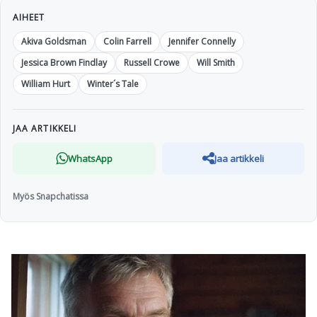
AIHEET
Akiva Goldsman
Colin Farrell
Jennifer Connelly
Jessica Brown Findlay
Russell Crowe
Will Smith
William Hurt
Winter´s Tale
JAA ARTIKKELI
WhatsApp
Jaa artikkeli
Myös Snapchatissa