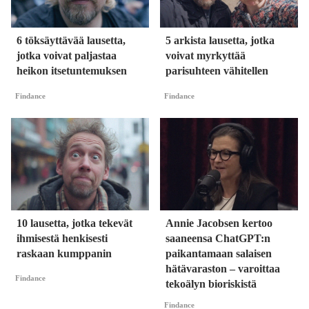
6 töksäyttävää lausetta,
5 arkista lausetta, jotka
jotka voivat paljastaa
voivat myrkyttää
heikon itsetuntemuksen
parisuhteen vähitellen
Findance
Findance
10 lausetta, jotka tekevät
Annie Jacobsen kertoo
ihmisestä henkisesti
saaneensa ChatGPT:n
raskaan kumppanin
paikantamaan salaisen
hätävaraston – varoittaa
Findance
tekoälyn bioriskistä
Findance