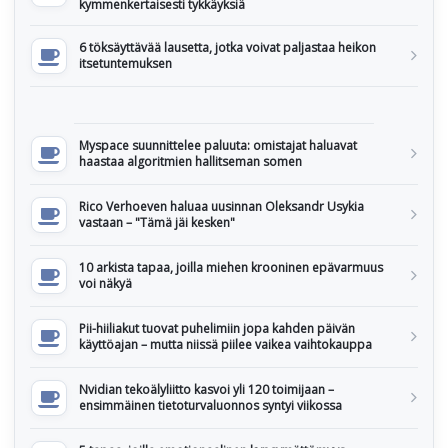
kymmenkertaisesti tykkäyksiä
6 töksäyttävää lausetta, jotka voivat paljastaa heikon
itsetuntemuksen
Myspace suunnittelee paluuta: omistajat haluavat
haastaa algoritmien hallitseman somen
Rico Verhoeven haluaa uusinnan Oleksandr Usykia
vastaan – "Tämä jäi kesken"
10 arkista tapaa, joilla miehen krooninen epävarmuus
voi näkyä
Pii-hiiliakut tuovat puhelimiin jopa kahden päivän
käyttöajan – mutta niissä piilee vaikea vaihtokauppa
Nvidian tekoälyliitto kasvoi yli 120 toimijaan –
ensimmäinen tietoturvaluonnos syntyi viikossa