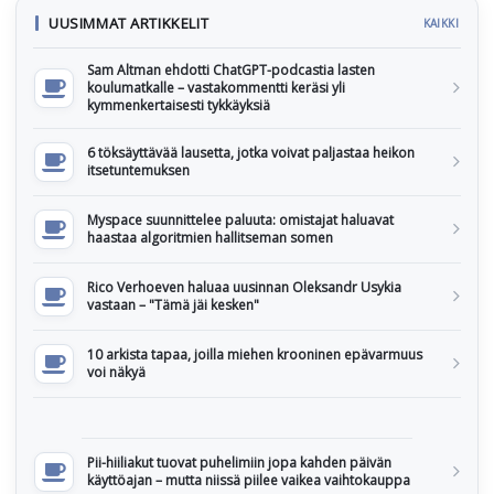
UUSIMMAT ARTIKKELIT
KAIKKI
Sam Altman ehdotti ChatGPT-podcastia lasten
koulumatkalle – vastakommentti keräsi yli
kymmenkertaisesti tykkäyksiä
6 töksäyttävää lausetta, jotka voivat paljastaa heikon
itsetuntemuksen
Myspace suunnittelee paluuta: omistajat haluavat
haastaa algoritmien hallitseman somen
Rico Verhoeven haluaa uusinnan Oleksandr Usykia
vastaan – "Tämä jäi kesken"
10 arkista tapaa, joilla miehen krooninen epävarmuus
voi näkyä
Pii-hiiliakut tuovat puhelimiin jopa kahden päivän
käyttöajan – mutta niissä piilee vaikea vaihtokauppa