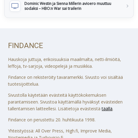
Dominic Westin ja Sienna Millerin avioero muuttuu
sodaksi – HBO:n War sai trailerin
FINDANCE
Hauskoja juttuja, erikoisuuksia maailmalta, netti-ilmiöitä,
leffoja, tv-sarjoja, videopelejä ja musiikkia.
Findance on rekisteröity tavaramerkki. Sivusto voi sisältää
tuotesijoittelua.
Sivustolla käytetään evästeitä käyttökokemuksen
parantamiseen. Sivustoa käyttämällä hyväksyt evästeiden
tallentamisen laitteellesi. Lisätietoja evästeistä
täällä
.
Findance on perustettu 20. huhtikuuta 1998.
Yhteistyössä: All Over Press, High.fi, Improve Media,
Nostemedia ja Turbovisio.fi.