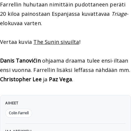
Farrellin huhutaan nimittäin pudottaneen peräti
20 kiloa painostaan Espanjassa kuvattavaa
Triage
-
elokuvaa varten.
Vertaa kuvia
The Sunin sivuilta
!
Danis Tanovićin
ohjaama draama tulee ensi-iltaan
ensi vuonna. Farrellin lisäksi leffassa nähdään mm.
Christopher Lee
ja
Paz Vega
.
AIHEET
Colin Farrell