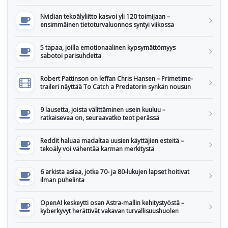
Nvidian tekoälyliitto kasvoi yli 120 toimijaan –
ensimmäinen tietoturvaluonnos syntyi viikossa
5 tapaa, joilla emotionaalinen kypsymättömyys
sabotoi parisuhdetta
Robert Pattinson on leffan Chris Hansen – Primetime-
traileri näyttää To Catch a Predatorin synkän nousun
9 lausetta, joista välittäminen usein kuuluu –
ratkaisevaa on, seuraavatko teot perässä
Reddit haluaa madaltaa uusien käyttäjien esteitä –
tekoäly voi vähentää karman merkitystä
6 arkista asiaa, jotka 70- ja 80-lukujen lapset hoitivat
ilman puhelinta
OpenAI keskeytti osan Astra-mallin kehitystyöstä –
kyberkyvyt herättivät vakavan turvallisuushuolen