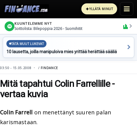
✦
YLLÄTÄ MINUT
KUUNTELEMME NYT
Soittolista: Bilepoppia 2026 - Suomihitit
TÄTÄ MUUT LUKEVAT
10 lausetta, joilla manipuloiva mies yrittää herättää sääliä
03:50 - 15.05.2008
/
FINDANCE
Mitä tapahtui Colin Farrellille -
vertaa kuvia
Colin Farrell
on menettänyt suuren palan
karismastaan.