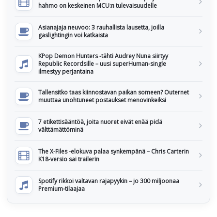
hahmo on keskeinen MCU:n tulevaisuudelle
Asianajaja neuvoo: 3 rauhallista lausetta, joilla
gaslightingin voi katkaista
KPop Demon Hunters -tähti Audrey Nuna siirtyy
Republic Recordsille – uusi superHuman-single
ilmestyy perjantaina
Tallensitko taas kiinnostavan paikan someen? Outernet
muuttaa unohtuneet postaukset menovinkeiksi
7 etikettisääntöä, joita nuoret eivät enää pidä
välttämättöminä
The X-Files -elokuva palaa synkempänä – Chris Carterin
K18-versio sai trailerin
Spotify rikkoi valtavan rajapyykin – jo 300 miljoonaa
Premium-tilaajaa