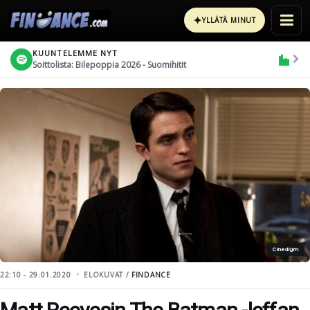
✦
YLLÄTÄ MINUT
KUUNTELEMME NYT
Soittolista: Bilepoppia 2026 - Suomihitit
Cinedigm
22:10 - 29.01.2020
ELOKUVAT /
FINDANCE