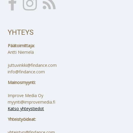
YHTEYS
Päätoimittaja:
Antti Niemelä
juttuvinkki@findance.com
info@findance.com
Mainosmyynti:
Improve Media Oy
myynti@improvemedia.fi
Katso yhteystiedot
Yhteistyöideat:
yhteistyo@findance.com