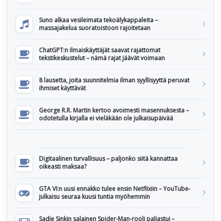
Suno alkaa vesileimata tekoälykappaleita –
massajakelua suoratoistoon rajoitetaan
ChatGPT:n ilmaiskäyttäjät saavat rajattomat
tekstikeskustelut – nämä rajat jäävät voimaan
8 lausetta, joita suunnitelmia ilman syyllisyyttä peruvat
ihmiset käyttävät
George R.R. Martin kertoo avoimesti masennuksesta –
odotetulla kirjalla ei vieläkään ole julkaisupäivää
Digitaalinen turvallisuus – paljonko siitä kannattaa
oikeasti maksaa?
GTA VI:n uusi ennakko tulee ensin Netflixiin – YouTube-
julkaisu seuraa kuusi tuntia myöhemmin
Sadie Sinkin salainen Spider-Man-rooli paljastui –