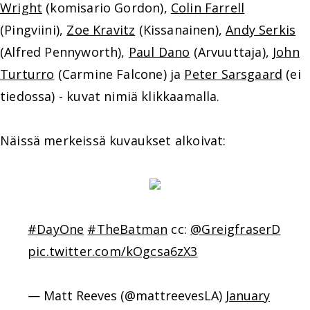
Wright
(komisario Gordon),
Colin Farrell
(Pingviini),
Zoe Kravitz
(Kissanainen),
Andy Serkis
(Alfred Pennyworth),
Paul Dano
(Arvuuttaja),
John
Turturro
(Carmine Falcone) ja
Peter Sarsgaard
(ei
tiedossa) - kuvat nimiä klikkaamalla.
Näissä merkeissä kuvaukset alkoivat:
#DayOne
#TheBatman
cc:
@GreigfraserD
pic.twitter.com/kOgcsa6zX3
— Matt Reeves (@mattreevesLA)
January