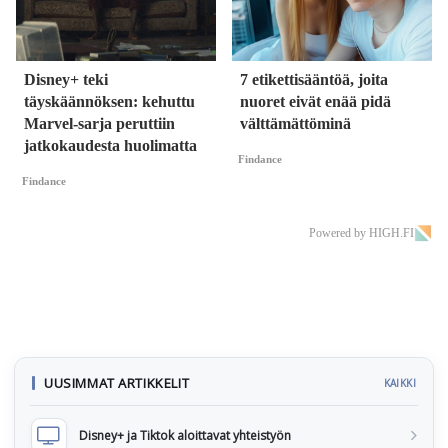
Disney+ teki
7 etikettisääntöä, joita
täyskäännöksen: kehuttu
nuoret eivät enää pidä
Marvel-sarja peruttiin
välttämättöminä
jatkokaudesta huolimatta
Findance
Findance
Powered by HIGH.FI
UUSIMMAT ARTIKKELIT
KAIKKI
Disney+ ja Tiktok aloittavat yhteistyön