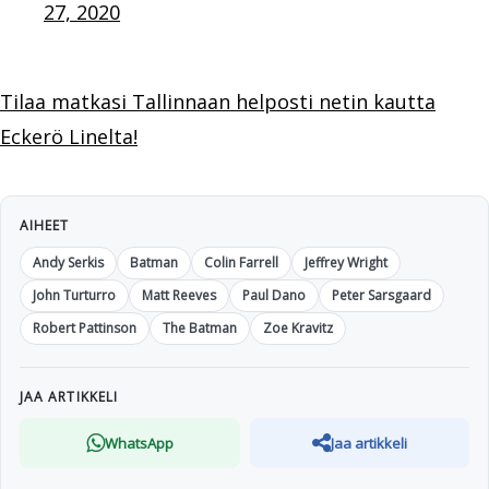
27, 2020
Tilaa matkasi Tallinnaan helposti netin kautta
Eckerö Linelta!
AIHEET
Andy Serkis
Batman
Colin Farrell
Jeffrey Wright
John Turturro
Matt Reeves
Paul Dano
Peter Sarsgaard
Robert Pattinson
The Batman
Zoe Kravitz
JAA ARTIKKELI
WhatsApp
Jaa artikkeli