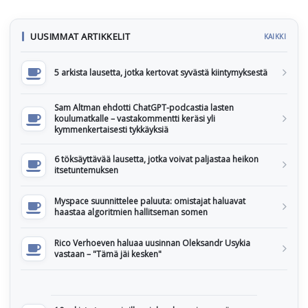
UUSIMMAT ARTIKKELIT
KAIKKI
5 arkista lausetta, jotka kertovat syvästä kiintymyksestä
Sam Altman ehdotti ChatGPT-podcastia lasten
koulumatkalle – vastakommentti keräsi yli
kymmenkertaisesti tykkäyksiä
6 töksäyttävää lausetta, jotka voivat paljastaa heikon
itsetuntemuksen
Myspace suunnittelee paluuta: omistajat haluavat
haastaa algoritmien hallitseman somen
Rico Verhoeven haluaa uusinnan Oleksandr Usykia
vastaan – "Tämä jäi kesken"