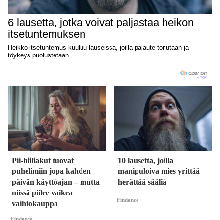
Pii-hiiliakut tuovat
10 lausetta, joilla
puhelimiin jopa kahden
manipuloiva mies yrittää
päivän käyttöajan – mutta
herättää sääliä
niissä piilee vaikea
Findance
vaihtokauppa
Findance