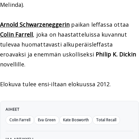
Melinda).
Arnold Schwarzeneggerin
paikan leffassa ottaa
Colin Farrell
, joka on haastatteluissa kuvannut
tulevaa huomattavasti alkuperäisleffasta
eroavaksi ja enemmän uskolliseksi
Philip K. Dickin
novellille.
Elokuva tulee ensi-iltaan elokuussa 2012.
AIHEET
Colin Farrell
Eva Green
Kate Bosworth
Total Recall