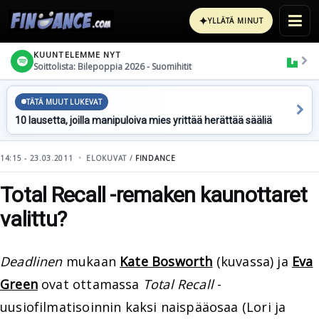
✦
YLLÄTÄ MINUT
KUUNTELEMME NYT
Soittolista: Bilepoppia 2026 - Suomihitit
TÄTÄ MUUT LUKEVAT
10 lausetta, joilla manipuloiva mies yrittää herättää sääliä
14:15 - 23.03.2011
ELOKUVAT /
FINDANCE
Total Recall -remaken kaunottaret
valittu?
Deadlinen
mukaan
Kate Bosworth
(kuvassa) ja
Eva
Green
ovat ottamassa
Total Recall
-
uusiofilmatisoinnin kaksi naispääosaa (Lori ja