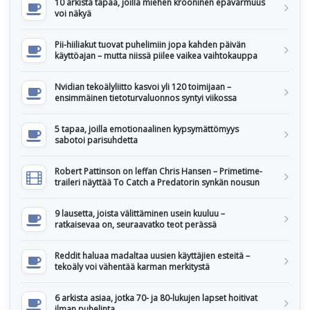
10 arkista tapaa, joilla miehen krooninen epävarmuus
voi näkyä
Pii-hiiliakut tuovat puhelimiin jopa kahden päivän
käyttöajan – mutta niissä piilee vaikea vaihtokauppa
Nvidian tekoälyliitto kasvoi yli 120 toimijaan –
ensimmäinen tietoturvaluonnos syntyi viikossa
5 tapaa, joilla emotionaalinen kypsymättömyys
sabotoi parisuhdetta
Robert Pattinson on leffan Chris Hansen – Primetime-
traileri näyttää To Catch a Predatorin synkän nousun
9 lausetta, joista välittäminen usein kuuluu –
ratkaisevaa on, seuraavatko teot perässä
Reddit haluaa madaltaa uusien käyttäjien esteitä –
tekoäly voi vähentää karman merkitystä
6 arkista asiaa, jotka 70- ja 80-lukujen lapset hoitivat
ilman puhelinta