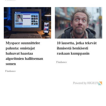
Myspace suunnittelee
10 lausetta, jotka tekevät
paluuta: omistajat
ihmisestä henkisesti
haluavat haastaa
raskaan kumppanin
algoritmien hallitseman
Findance
somen
Findance
Powered by HIGH.FI