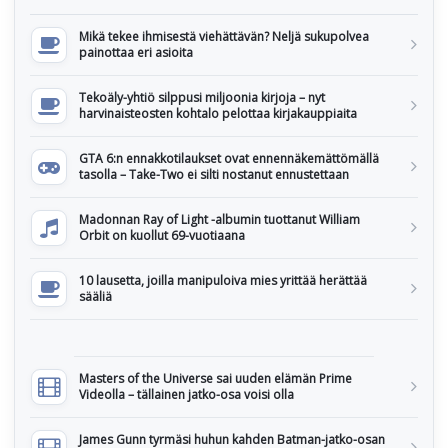
Mikä tekee ihmisestä viehättävän? Neljä sukupolvea
painottaa eri asioita
Tekoäly-yhtiö silppusi miljoonia kirjoja – nyt
harvinaisteosten kohtalo pelottaa kirjakauppiaita
GTA 6:n ennakkotilaukset ovat ennennäkemättömällä
tasolla – Take-Two ei silti nostanut ennustettaan
Madonnan Ray of Light -albumin tuottanut William
Orbit on kuollut 69-vuotiaana
10 lausetta, joilla manipuloiva mies yrittää herättää
sääliä
Masters of the Universe sai uuden elämän Prime
Videolla – tällainen jatko-osa voisi olla
James Gunn tyrmäsi huhun kahden Batman-jatko-osan