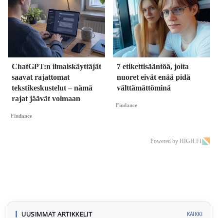
ChatGPT:n ilmaiskäyttäjät
7 etikettisääntöä, joita
saavat rajattomat
nuoret eivät enää pidä
tekstikeskustelut – nämä
välttämättöminä
rajat jäävät voimaan
Findance
Findance
Powered by HIGH.FI
UUSIMMAT ARTIKKELIT
KAIKKI