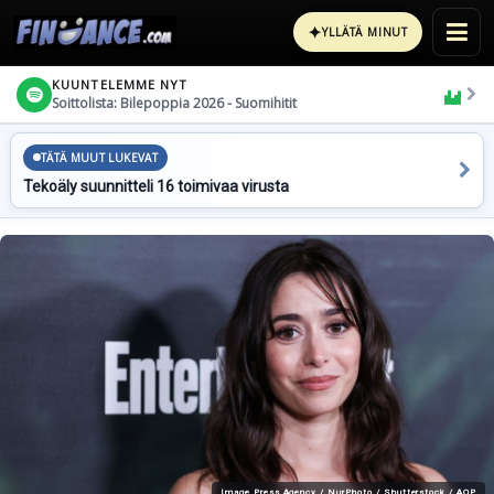
✦
YLLÄTÄ MINUT
KUUNTELEMME NYT
Soittolista: Bilepoppia 2026 - Suomihitit
TÄTÄ MUUT LUKEVAT
Tekoäly suunnitteli 16 toimivaa virusta
Image Press Agency / NurPhoto / Shutterstock / AOP