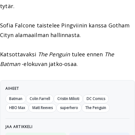
tytär.
Sofia Falcone taistelee Pingviinin kanssa Gotham
Cityn alamaailman hallinnasta.
Katsottavaksi
The Penguin
tulee ennen
The
Batman
-elokuvan jatko-osaa.
AIHEET
Batman
Colin Farrell
Cristin Milioti
DC Comics
HBO Max
Matt Reeves
superhero
The Penguin
JAA ARTIKKELI