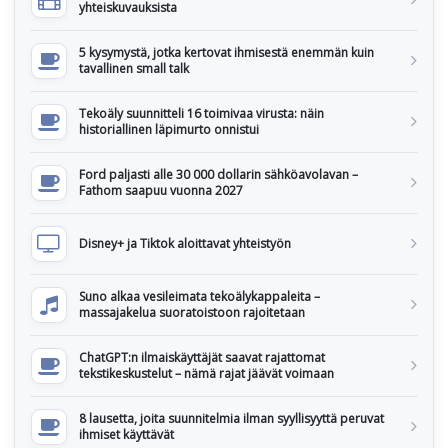
yhteiskuvauksista
5 kysymystä, jotka kertovat ihmisestä enemmän kuin
tavallinen small talk
Tekoäly suunnitteli 16 toimivaa virusta: näin
historiallinen läpimurto onnistui
Ford paljasti alle 30 000 dollarin sähköavolavan –
Fathom saapuu vuonna 2027
Disney+ ja Tiktok aloittavat yhteistyön
Suno alkaa vesileimata tekoälykappaleita –
massajakelua suoratoistoon rajoitetaan
ChatGPT:n ilmaiskäyttäjät saavat rajattomat
tekstikeskustelut – nämä rajat jäävät voimaan
8 lausetta, joita suunnitelmia ilman syyllisyyttä peruvat
ihmiset käyttävät