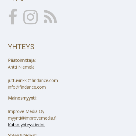
YHTEYS
Päätoimittaja:
Antti Niemelä
juttuvinkki@findance.com
info@findance.com
Mainosmyynti:
Improve Media Oy
myynti@improvemedia.fi
Katso yhteystiedot
Yhteistyöideat: