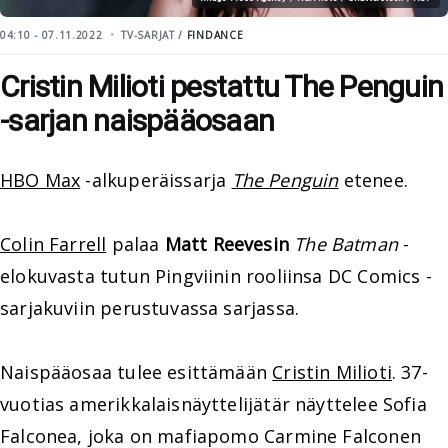
04:10 - 07.11.2022
TV-SARJAT /
FINDANCE
Cristin Milioti pestattu The Penguin
-sarjan naispääosaan
HBO Max
-alkuperäissarja
The Penguin
etenee.
Colin Farrell
palaa
Matt Reevesin
The Batman
-
elokuvasta tutun Pingviinin rooliinsa DC Comics -
sarjakuviin perustuvassa sarjassa.
Naispääosaa tulee esittämään
Cristin Milioti
. 37-
vuotias amerikkalaisnäyttelijätär näyttelee Sofia
Falconea, joka on mafiapomo Carmine Falconen