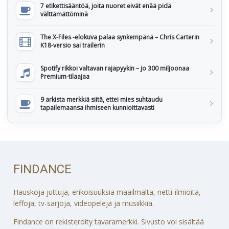
7 etikettisääntöä, joita nuoret eivät enää pidä
välttämättöminä
The X-Files -elokuva palaa synkempänä – Chris Carterin
K18-versio sai trailerin
Spotify rikkoi valtavan rajapyykin – jo 300 miljoonaa
Premium-tilaajaa
9 arkista merkkiä siitä, ettei mies suhtaudu
tapailemaansa ihmiseen kunnioittavasti
FINDANCE
Hauskoja juttuja, erikoisuuksia maailmalta, netti-ilmiöitä,
leffoja, tv-sarjoja, videopelejä ja musiikkia.
Findance on rekisteröity tavaramerkki. Sivusto voi sisältää