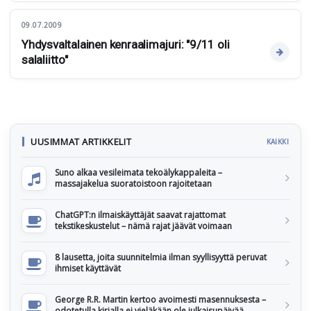
09.07.2009
Yhdysvaltalainen kenraalimajuri: "9/11 oli
salaliitto"
UUSIMMAT ARTIKKELIT
KAIKKI
Suno alkaa vesileimata tekoälykappaleita –
massajakelua suoratoistoon rajoitetaan
ChatGPT:n ilmaiskäyttäjät saavat rajattomat
tekstikeskustelut – nämä rajat jäävät voimaan
8 lausetta, joita suunnitelmia ilman syyllisyyttä peruvat
ihmiset käyttävät
George R.R. Martin kertoo avoimesti masennuksesta –
odotetulla kirjalla ei vieläkään ole julkaisupäivää