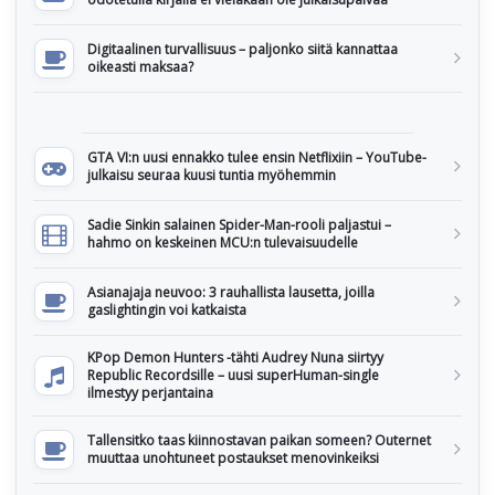
Digitaalinen turvallisuus – paljonko siitä kannattaa
oikeasti maksaa?
GTA VI:n uusi ennakko tulee ensin Netflixiin – YouTube-
julkaisu seuraa kuusi tuntia myöhemmin
Sadie Sinkin salainen Spider-Man-rooli paljastui –
hahmo on keskeinen MCU:n tulevaisuudelle
Asianajaja neuvoo: 3 rauhallista lausetta, joilla
gaslightingin voi katkaista
KPop Demon Hunters -tähti Audrey Nuna siirtyy
Republic Recordsille – uusi superHuman-single
ilmestyy perjantaina
Tallensitko taas kiinnostavan paikan someen? Outernet
muuttaa unohtuneet postaukset menovinkeiksi