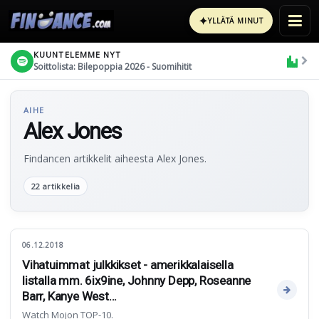
✦
YLLÄTÄ MINUT
KUUNTELEMME NYT
Soittolista: Bilepoppia 2026 - Suomihitit
AIHE
Alex Jones
Findancen artikkelit aiheesta Alex Jones.
22 artikkelia
06.12.2018
Vihatuimmat julkkikset - amerikkalaisella
listalla mm. 6ix9ine, Johnny Depp, Roseanne
Barr, Kanye West...
Watch Mojon TOP-10.