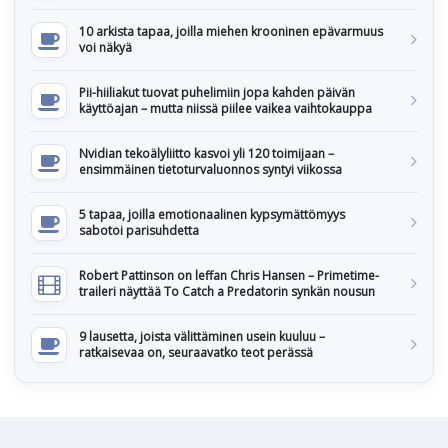
10 arkista tapaa, joilla miehen krooninen epävarmuus
voi näkyä
Pii-hiiliakut tuovat puhelimiin jopa kahden päivän
käyttöajan – mutta niissä piilee vaikea vaihtokauppa
Nvidian tekoälyliitto kasvoi yli 120 toimijaan –
ensimmäinen tietoturvaluonnos syntyi viikossa
5 tapaa, joilla emotionaalinen kypsymättömyys
sabotoi parisuhdetta
Robert Pattinson on leffan Chris Hansen – Primetime-
traileri näyttää To Catch a Predatorin synkän nousun
9 lausetta, joista välittäminen usein kuuluu –
ratkaisevaa on, seuraavatko teot perässä