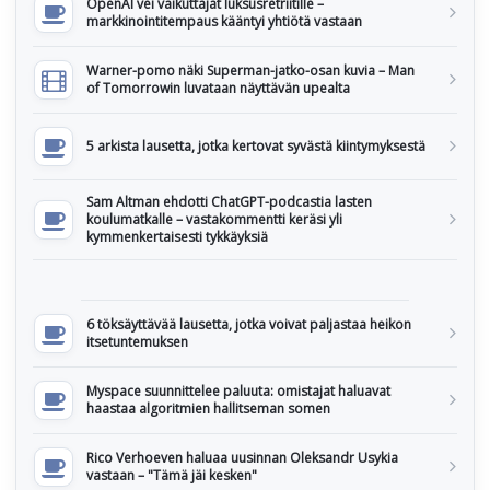
OpenAI vei vaikuttajat luksusretriitille –
markkinointitempaus kääntyi yhtiötä vastaan
Warner-pomo näki Superman-jatko-osan kuvia – Man
of Tomorrowin luvataan näyttävän upealta
5 arkista lausetta, jotka kertovat syvästä kiintymyksestä
Sam Altman ehdotti ChatGPT-podcastia lasten
koulumatkalle – vastakommentti keräsi yli
kymmenkertaisesti tykkäyksiä
6 töksäyttävää lausetta, jotka voivat paljastaa heikon
itsetuntemuksen
Myspace suunnittelee paluuta: omistajat haluavat
haastaa algoritmien hallitseman somen
Rico Verhoeven haluaa uusinnan Oleksandr Usykia
vastaan – "Tämä jäi kesken"