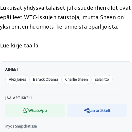
Lukuisat yhdysvaltalaiset julkisuudenhenkilöt ovat
epäilleet WTC-iskujen taustoja, mutta Sheen on
yksi eniten huomiota keränneistä epäilijöistä.
Lue kirje
täällä
.
AIHEET
Alex Jones
Barack Obama
Charlie Sheen
salaliitto
JAA ARTIKKELI
WhatsApp
Jaa artikkeli
Myös Snapchatissa