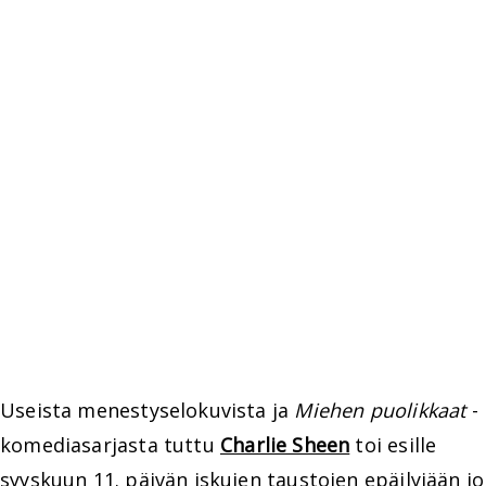
Useista menestyselokuvista ja
Miehen puolikkaat
-
komediasarjasta tuttu
Charlie Sheen
toi esille
syyskuun 11. päivän iskujen taustojen epäilyjään jo