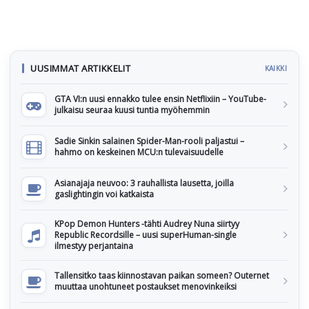
UUSIMMAT ARTIKKELIT
KAIKKI
GTA VI:n uusi ennakko tulee ensin Netflixiin – YouTube-
julkaisu seuraa kuusi tuntia myöhemmin
Sadie Sinkin salainen Spider-Man-rooli paljastui –
hahmo on keskeinen MCU:n tulevaisuudelle
Asianajaja neuvoo: 3 rauhallista lausetta, joilla
gaslightingin voi katkaista
KPop Demon Hunters -tähti Audrey Nuna siirtyy
Republic Recordsille – uusi superHuman-single
ilmestyy perjantaina
Tallensitko taas kiinnostavan paikan someen? Outernet
muuttaa unohtuneet postaukset menovinkeiksi