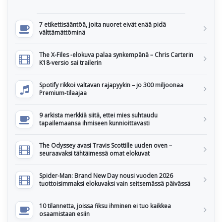
7 etikettisääntöä, joita nuoret eivät enää pidä
välttämättöminä
The X-Files -elokuva palaa synkempänä – Chris Carterin
K18-versio sai trailerin
Spotify rikkoi valtavan rajapyykin – jo 300 miljoonaa
Premium-tilaajaa
9 arkista merkkiä siitä, ettei mies suhtaudu
tapailemaansa ihmiseen kunnioittavasti
The Odyssey avasi Travis Scottille uuden oven –
seuraavaksi tähtäimessä omat elokuvat
Spider-Man: Brand New Day nousi vuoden 2026
tuottoisimmaksi elokuvaksi vain seitsemässä päivässä
10 tilannetta, joissa fiksu ihminen ei tuo kaikkea
osaamistaan esiin