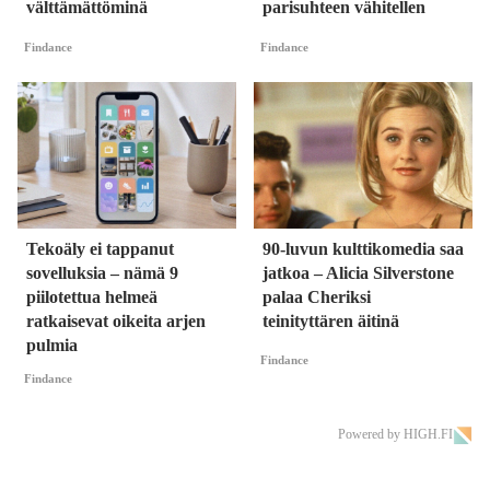
välttämättöminä
parisuhteen vähitellen
Findance
Findance
Tekoäly ei tappanut
90-luvun kulttikomedia saa
sovelluksia – nämä 9
jatkoa – Alicia Silverstone
piilotettua helmeä
palaa Cheriksi
ratkaisevat oikeita arjen
teinityttären äitinä
pulmia
Findance
Findance
Powered by HIGH.FI