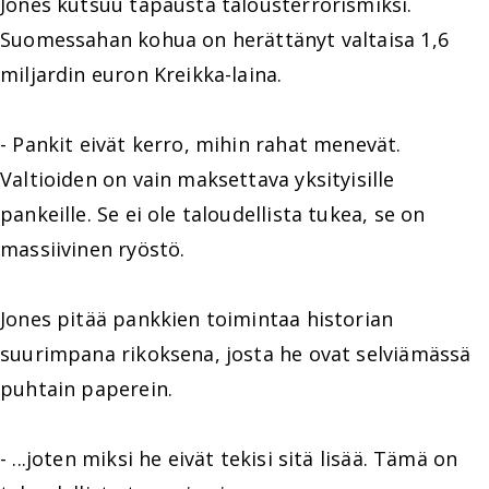
Jones kutsuu tapausta talousterrorismiksi.
Suomessahan kohua on herättänyt valtaisa 1,6
miljardin euron Kreikka-laina.
- Pankit eivät kerro, mihin rahat menevät.
Valtioiden on vain maksettava yksityisille
pankeille. Se ei ole taloudellista tukea, se on
massiivinen ryöstö.
Jones pitää pankkien toimintaa historian
suurimpana rikoksena, josta he ovat selviämässä
puhtain paperein.
- ...joten miksi he eivät tekisi sitä lisää. Tämä on