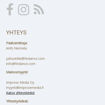
YHTEYS
Päätoimittaja:
Antti Niemelä
juttuvinkki@findance.com
info@findance.com
Mainosmyynti:
Improve Media Oy
myynti@improvemedia.fi
Katso yhteystiedot
Yhteistyöideat: