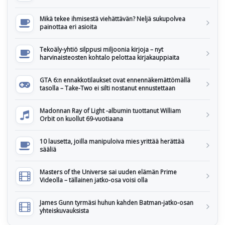
Mikä tekee ihmisestä viehättävän? Neljä sukupolvea
painottaa eri asioita
Tekoäly-yhtiö silppusi miljoonia kirjoja – nyt
harvinaisteosten kohtalo pelottaa kirjakauppiaita
GTA 6:n ennakkotilaukset ovat ennennäkemättömällä
tasolla – Take-Two ei silti nostanut ennustettaan
Madonnan Ray of Light -albumin tuottanut William
Orbit on kuollut 69-vuotiaana
10 lausetta, joilla manipuloiva mies yrittää herättää
sääliä
Masters of the Universe sai uuden elämän Prime
Videolla – tällainen jatko-osa voisi olla
James Gunn tyrmäsi huhun kahden Batman-jatko-osan
yhteiskuvauksista