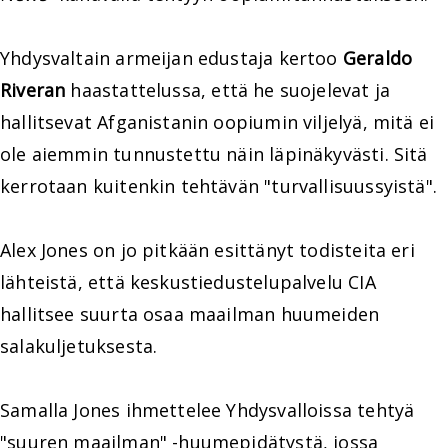
Yhdysvaltain armeijan edustaja kertoo
Geraldo
Riveran
haastattelussa, että he suojelevat ja
hallitsevat Afganistanin oopiumin viljelyä, mitä ei
ole aiemmin tunnustettu näin läpinäkyvästi. Sitä
kerrotaan kuitenkin tehtävän "turvallisuussyistä".
Alex Jones on jo pitkään esittänyt todisteita eri
lähteistä, että keskustiedustelupalvelu CIA
hallitsee suurta osaa maailman huumeiden
salakuljetuksesta.
Samalla Jones ihmettelee Yhdysvalloissa tehtyä
"suuren maailman" -huumepidätystä, jossa