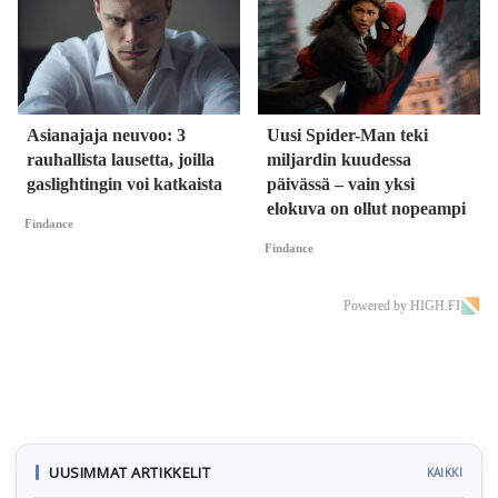
Asianajaja neuvoo: 3
Uusi Spider-Man teki
rauhallista lausetta, joilla
miljardin kuudessa
gaslightingin voi katkaista
päivässä – vain yksi
elokuva on ollut nopeampi
Findance
Findance
Powered by HIGH.FI
UUSIMMAT ARTIKKELIT
KAIKKI