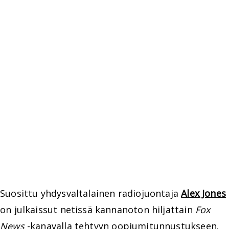
Suosittu yhdysvaltalainen radiojuontaja
Alex Jones
on julkaissut netissä kannanoton hiljattain
Fox
News
-kanavalla tehtyyn oopiumitunnustukseen.