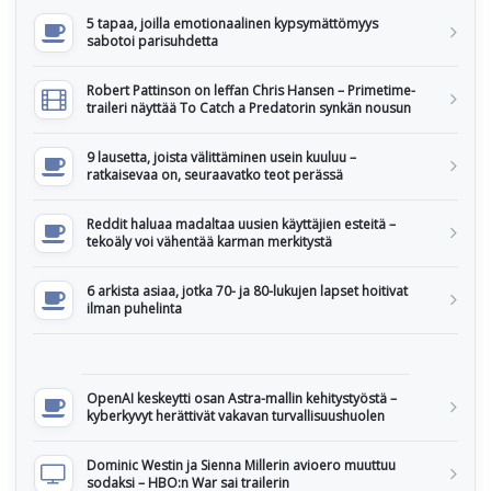
5 tapaa, joilla emotionaalinen kypsymättömyys
sabotoi parisuhdetta
Robert Pattinson on leffan Chris Hansen – Primetime-
traileri näyttää To Catch a Predatorin synkän nousun
9 lausetta, joista välittäminen usein kuuluu –
ratkaisevaa on, seuraavatko teot perässä
Reddit haluaa madaltaa uusien käyttäjien esteitä –
tekoäly voi vähentää karman merkitystä
6 arkista asiaa, jotka 70- ja 80-lukujen lapset hoitivat
ilman puhelinta
OpenAI keskeytti osan Astra-mallin kehitystyöstä –
kyberkyvyt herättivät vakavan turvallisuushuolen
Dominic Westin ja Sienna Millerin avioero muuttuu
sodaksi – HBO:n War sai trailerin