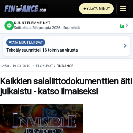
✦
YLLÄTÄ MINUT
KUUNTELEMME NYT
Soittolista: Bilepoppia 2026 - Suomihitit
TÄTÄ MUUT LUKEVAT
Tekoäly suunnitteli 16 toimivaa virusta
12:50 - 19.04.2010
ELOKUVAT /
FINDANCE
Kaikkien salaliittodokumenttien äiti
julkaistu - katso ilmaiseksi