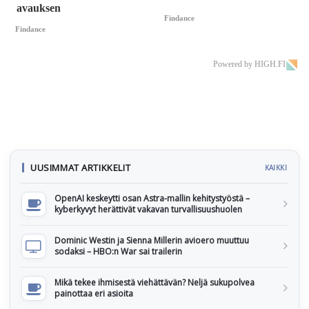
avauksen
Findance
Findance
Powered by HIGH.FI
UUSIMMAT ARTIKKELIT
KAIKKI
OpenAI keskeytti osan Astra-mallin kehitystyöstä –
kyberkyvyt herättivät vakavan turvallisuushuolen
Dominic Westin ja Sienna Millerin avioero muuttuu
sodaksi – HBO:n War sai trailerin
Mikä tekee ihmisestä viehättävän? Neljä sukupolvea
painottaa eri asioita