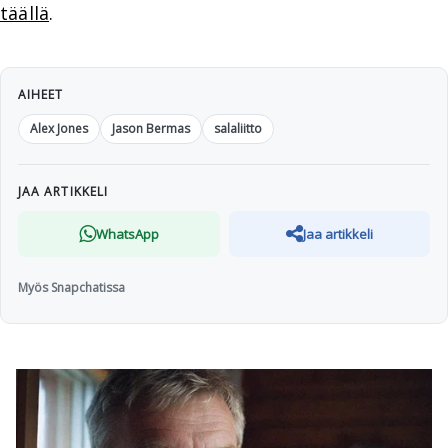
täällä
.
AIHEET
Alex Jones
Jason Bermas
salaliitto
JAA ARTIKKELI
WhatsApp
Jaa artikkeli
Myös Snapchatissa