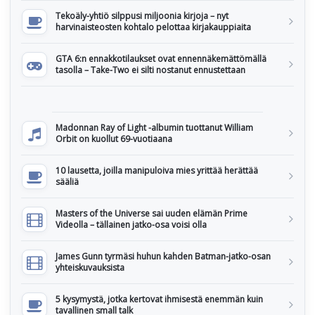
Tekoäly-yhtiö silppusi miljoonia kirjoja – nyt
harvinaisteosten kohtalo pelottaa kirjakauppiaita
GTA 6:n ennakkotilaukset ovat ennennäkemättömällä
tasolla – Take-Two ei silti nostanut ennustettaan
Madonnan Ray of Light -albumin tuottanut William
Orbit on kuollut 69-vuotiaana
10 lausetta, joilla manipuloiva mies yrittää herättää
sääliä
Masters of the Universe sai uuden elämän Prime
Videolla – tällainen jatko-osa voisi olla
James Gunn tyrmäsi huhun kahden Batman-jatko-osan
yhteiskuvauksista
5 kysymystä, jotka kertovat ihmisestä enemmän kuin
tavallinen small talk