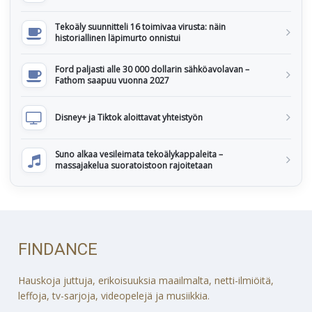
Tekoäly suunnitteli 16 toimivaa virusta: näin
historiallinen läpimurto onnistui
Ford paljasti alle 30 000 dollarin sähköavolavan –
Fathom saapuu vuonna 2027
Disney+ ja Tiktok aloittavat yhteistyön
Suno alkaa vesileimata tekoälykappaleita –
massajakelua suoratoistoon rajoitetaan
FINDANCE
Hauskoja juttuja, erikoisuuksia maailmalta, netti-ilmiöitä,
leffoja, tv-sarjoja, videopelejä ja musiikkia.