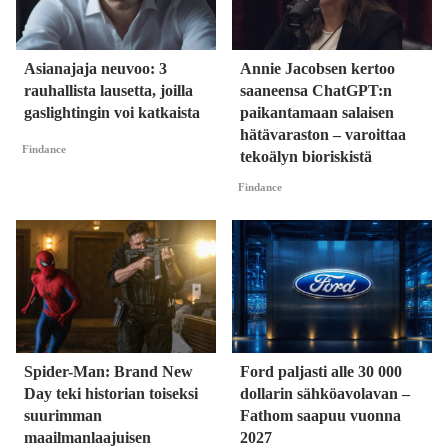
Asianajaja neuvoo: 3
Annie Jacobsen kertoo
rauhallista lausetta, joilla
saaneensa ChatGPT:n
gaslightingin voi katkaista
paikantamaan salaisen
hätävaraston – varoittaa
Findance
tekoälyn bioriskistä
Findance
Spider-Man: Brand New
Ford paljasti alle 30 000
Day teki historian toiseksi
dollarin sähköavolavan –
suurimman
Fathom saapuu vuonna
maailmanlaajuisen
2027