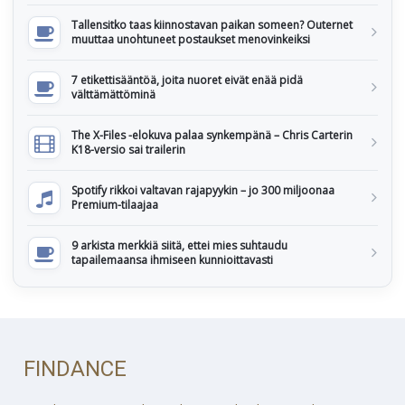
Tallensitko taas kiinnostavan paikan someen? Outernet
muuttaa unohtuneet postaukset menovinkeiksi
7 etikettisääntöä, joita nuoret eivät enää pidä
välttämättöminä
The X-Files -elokuva palaa synkempänä – Chris Carterin
K18-versio sai trailerin
Spotify rikkoi valtavan rajapyykin – jo 300 miljoonaa
Premium-tilaajaa
9 arkista merkkiä siitä, ettei mies suhtaudu
tapailemaansa ihmiseen kunnioittavasti
FINDANCE