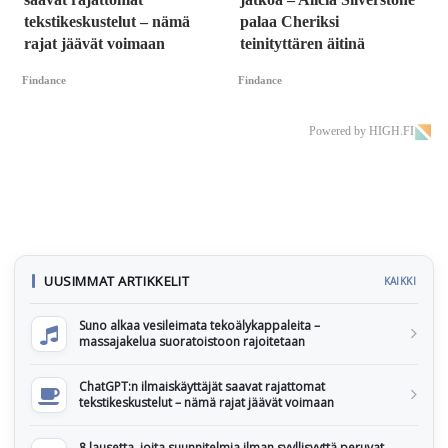
tekstikeskustelut – nämä
palaa Cheriksi
rajat jäävät voimaan
teinityttären äitinä
Findance
Findance
Powered by HIGH.FI
UUSIMMAT ARTIKKELIT
KAIKKI
Suno alkaa vesileimata tekoälykappaleita –
massajakelua suoratoistoon rajoitetaan
ChatGPT:n ilmaiskäyttäjät saavat rajattomat
tekstikeskustelut – nämä rajat jäävät voimaan
8 lausetta, joita suunnitelmia ilman syyllisyyttä peruvat