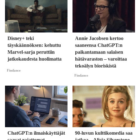
Disney+ teki
Annie Jacobsen kertoo
täyskäännöksen: kehuttu
saaneensa ChatGPT:n
Marvel-sarja peruttiin
paikantamaan salaisen
jatkokaudesta huolimatta
hätävaraston – varoittaa
tekoälyn bioriskistä
Findance
Findance
ChatGPT:n ilmaiskäyttäjät
90-luvun kulttikomedia saa
saavat rajattomat
jatkoa – Alicia Silverstone