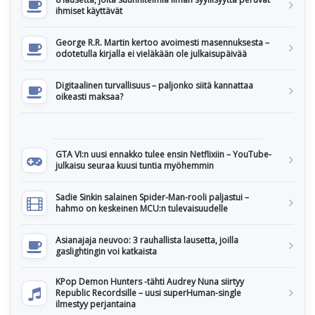
ihmiset käyttävät
George R.R. Martin kertoo avoimesti masennuksesta –
odotetulla kirjalla ei vieläkään ole julkaisupäivää
Digitaalinen turvallisuus – paljonko siitä kannattaa
oikeasti maksaa?
GTA VI:n uusi ennakko tulee ensin Netflixiin – YouTube-
julkaisu seuraa kuusi tuntia myöhemmin
Sadie Sinkin salainen Spider-Man-rooli paljastui –
hahmo on keskeinen MCU:n tulevaisuudelle
Asianajaja neuvoo: 3 rauhallista lausetta, joilla
gaslightingin voi katkaista
KPop Demon Hunters -tähti Audrey Nuna siirtyy
Republic Recordsille – uusi superHuman-single
ilmestyy perjantaina