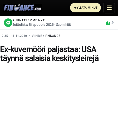
✦
YLLÄTÄ MINUT
KUUNTELEMME NYT
Soittolista: Bilepoppia 2026 - Suomihitit
12:35 - 11.11.2010
VIIHDE /
FINDANCE
Ex-kuvernööri paljastaa: USA
täynnä salaisia keskitysleirejä