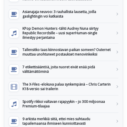
Asianajaja neuvoo: 3 rauhallista lausetta, joilla
gaslightingin voi katkaista
KPop Demon Hunters -tähti Audrey Nuna siirtyy
Republic Recordsille – uusi superHuman-single
ilmestyy perjantaina
Tallensitko taas kiinnostavan paikan someen? Outernet
muuttaa unohtuneet postaukset menovinkeiksi
7 etikettisääntöä, joita nuoret eivät enää pidä
välttämättöminä
The X-Files -elokuva palaa synkempänä – Chris Carterin
K18-versio sai trailerin
Spotify rikkoi valtavan rajapyykin – jo 300 miljoonaa
Premium-tilaajaa
9 arkista merkkiä siitä, ettei mies suhtaudu
tapailemaansa ihmiseen kunnioittavasti