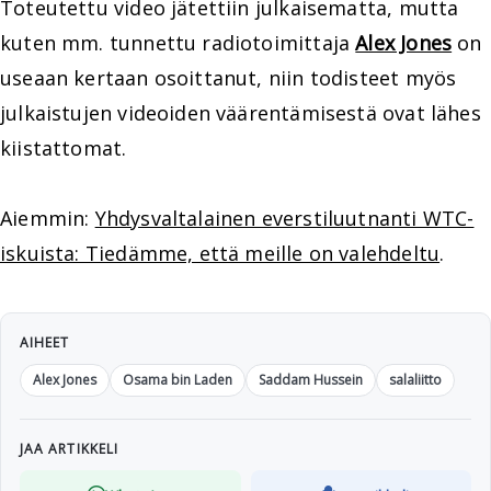
Toteutettu video jätettiin julkaisematta, mutta
kuten mm. tunnettu radiotoimittaja
Alex Jones
on
useaan kertaan osoittanut, niin todisteet myös
julkaistujen videoiden väärentämisestä ovat lähes
kiistattomat.
Aiemmin:
Yhdysvaltalainen everstiluutnanti WTC-
iskuista: Tiedämme, että meille on valehdeltu
.
AIHEET
Alex Jones
Osama bin Laden
Saddam Hussein
salaliitto
JAA ARTIKKELI