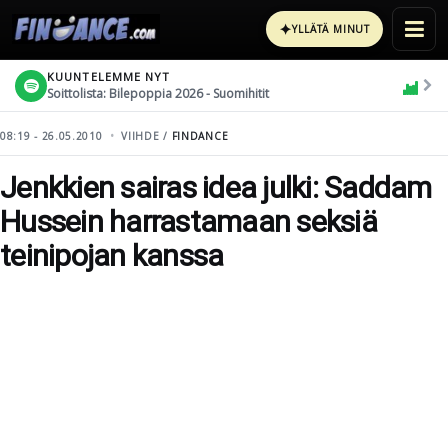
✦
YLLÄTÄ MINUT
KUUNTELEMME NYT
Soittolista: Bilepoppia 2026 - Suomihitit
08:19 - 26.05.2010
VIIHDE /
FINDANCE
Jenkkien sairas idea julki: Saddam
Hussein harrastamaan seksiä
teinipojan kanssa