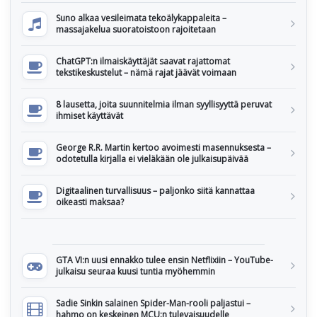
Suno alkaa vesileimata tekoälykappaleita –
massajakelua suoratoistoon rajoitetaan
ChatGPT:n ilmaiskäyttäjät saavat rajattomat
tekstikeskustelut – nämä rajat jäävät voimaan
8 lausetta, joita suunnitelmia ilman syyllisyyttä peruvat
ihmiset käyttävät
George R.R. Martin kertoo avoimesti masennuksesta –
odotetulla kirjalla ei vieläkään ole julkaisupäivää
Digitaalinen turvallisuus – paljonko siitä kannattaa
oikeasti maksaa?
GTA VI:n uusi ennakko tulee ensin Netflixiin – YouTube-
julkaisu seuraa kuusi tuntia myöhemmin
Sadie Sinkin salainen Spider-Man-rooli paljastui –
hahmo on keskeinen MCU:n tulevaisuudelle