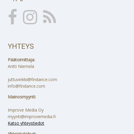
YHTEYS
Päätoimittaja:
Antti Niemelä
juttuvinkki@findance.com
info@findance.com
Mainosmyynti:
Improve Media Oy
myynti@improvemedia.fi
Katso yhteystiedot
Yhteistyöideat: