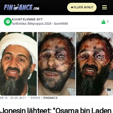
✦
YLLÄTÄ MINUT
KUUNTELEMME NYT
Soittolista: Bilepoppia 2026 - Suomihitit
08:15 - 03.05.2011
VIIHDE /
FINDANCE
Jonesin lähteet: "Osama bin Laden