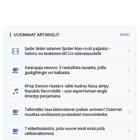
UUSIMMAT ARTIKKELIT
KAIKKI
Sadie Sinkin salainen Spider-Man-rooli paljastui –
hahmo on keskeinen MCU:n tulevaisuudelle
Asianajaja neuvoo: 3 rauhallista lausetta, joilla
gaslightingin voi katkaista
KPop Demon Hunters -tähti Audrey Nuna siirtyy
Republic Recordsille – uusi superHuman-single
ilmestyy perjantaina
Tallensitko taas kiinnostavan paikan someen? Outernet
muuttaa unohtuneet postaukset menovinkeiksi
7 etikettisääntöä, joita nuoret eivät enää pidä
välttämättöminä