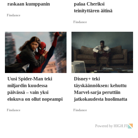
raskaan kumppanin
palaa Cheriksi
teinityttären äitinä
Findance
Findance
Uusi Spider-Man teki
Disney+ teki
miljardin kuudessa
täyskäännöksen: kehuttu
päivässä – vain yksi
Marvel-sarja peruttiin
elokuva on ollut nopeampi
jatkokaudesta huolimatta
Findance
Findance
Powered by HIGH.FI