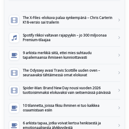
The X-Files -elokuva palaa synkempänä – Chris Carterin
K18-versio sai trailerin
Spotify rikkoi valtavan rajapyykin – jo 300 miljoonaa
Premium-tilaajaa
9 arkista merkkiä siitä, ettei mies suhtaudu
tapailemaansa ihmiseen kunnioittavasti
The Odyssey avasi Travis Scottille uuden oven –
seuraavaksi tähtäimessä omat elokuvat
Spider-Man: Brand New Day nousi vuoden 2026
tuottoisimmaksi elokuvaksi vain seitsemässä päivässä
10 tilannetta, joissa fiksu ihminen ei tuo kaikkea
osaamistaan esiin
6 arkista tapaa, jotka voivat kertoa henkisestä ja
emotionaalisesta älykkyydestä