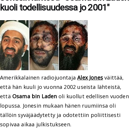
kuoli todellisuudessa jo 2001"
Amerikkalainen radiojuontaja
Alex Jones
väittää,
että hän kuuli jo vuonna 2002 useista lähteistä,
että
Osama bin Laden
oli kuollut edellisen vuoden
lopussa. Jonesin mukaan hänen ruumiinsa oli
tällöin syväjäädytetty ja odotettiin poliittisesti
sopivaa aikaa julkistukseen.