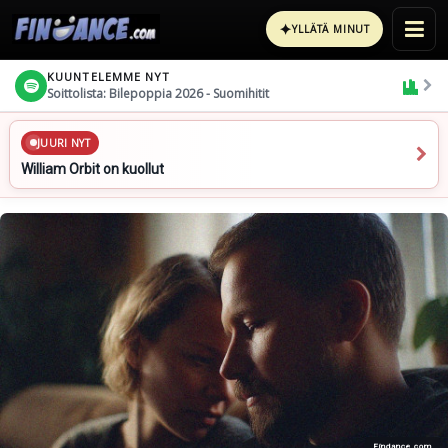
✦
YLLÄTÄ MINUT
KUUNTELEMME NYT
Soittolista: Bilepoppia 2026 - Suomihitit
JUURI NYT
William Orbit on kuollut
Findance.com