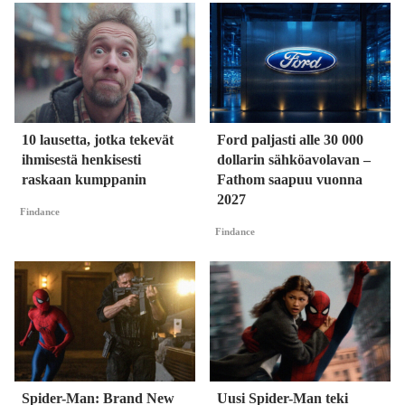
10 lausetta, jotka tekevät
Ford paljasti alle 30 000
ihmisestä henkisesti
dollarin sähköavolavan –
raskaan kumppanin
Fathom saapuu vuonna
2027
Findance
Findance
Spider-Man: Brand New
Uusi Spider-Man teki