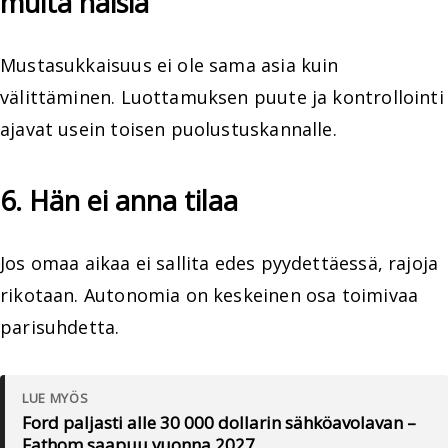
muita naisia
Mustasukkaisuus ei ole sama asia kuin
välittäminen. Luottamuksen puute ja kontrollointi
ajavat usein toisen puolustuskannalle.
6. Hän ei anna tilaa
Jos omaa aikaa ei sallita edes pyydettäessä, rajoja
rikotaan. Autonomia on keskeinen osa toimivaa
parisuhdetta.
LUE MYÖS
Ford paljasti alle 30 000 dollarin sähköavolavan –
Fathom saapuu vuonna 2027