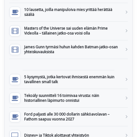
10 lausetta, joilla manipuloiva mies yrittää herättää
sääliä
Masters of the Universe sai uuden elämän Prime
Videolla – tällainen jatko-osa voisi olla
James Gunn tyrmäsi huhun kahden Batman-jatko-osan
yhteiskuvauksista
5 kysymystä, jotka kertovat ihmisestä enemmän kuin
tavallinen small talk
Tekoäly suunnitteli 16 toimivaa virusta: näin
historiallinen läpimurto onnistui
Ford paljasti alle 30 000 dollarin sähköavolavan –
Fathom saapuu vuonna 2027
Disney+ ja Tiktok aloittavat yhteistyön