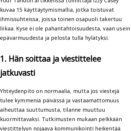
Your Tandon artikkelissa toimittaja Izzy Casey
kuvaa 15 käyttäytymismallia, jotka toistuvat
ihmissuhteissa, joissa toinen osapuoli takertuu
liikaa. Kyse ei ole pahantahtoisuudesta, vaan usein
epävarmuudesta ja pelosta tulla hylätyksi.
1. Hän soittaa ja viestittelee
jatkuvasti
Yhteydenpito on normaalia, mutta jos viestejä
tulee kymmeniä päivässä ja vastaamattomuus
aiheuttaa suuttumusta, tilanne muuttuu
kuormittavaksi. Tutkimusten mukaan pelkkään
viestittelyyn nojaava kommunikointi heikentää