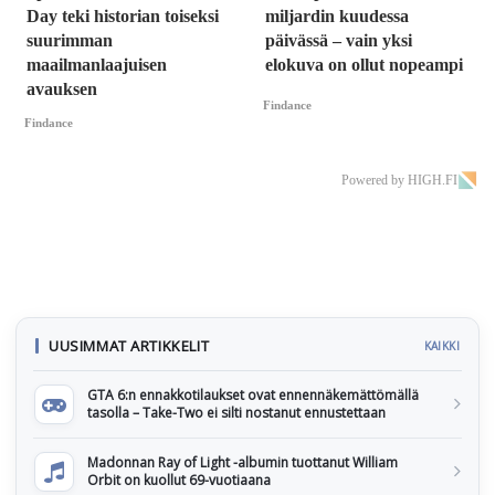
Day teki historian toiseksi
miljardin kuudessa
suurimman
päivässä – vain yksi
maailmanlaajuisen
elokuva on ollut nopeampi
avauksen
Findance
Findance
Powered by HIGH.FI
UUSIMMAT ARTIKKELIT
KAIKKI
GTA 6:n ennakkotilaukset ovat ennennäkemättömällä
tasolla – Take-Two ei silti nostanut ennustettaan
Madonnan Ray of Light -albumin tuottanut William
Orbit on kuollut 69-vuotiaana