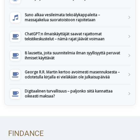
Suno alkaa vesileimata tekoälykappaleita –
massajakelua suoratoistoon rajoitetaan
ChatGPT:n ilmaiskäyttäjät saavat rajattomat
tekstikeskustelut – nämä rajat jäävät voimaan
8 lausetta, joita suunnitelmia ilman syyllisyyttä peruvat
ihmiset käyttävät
George R.R. Martin kertoo avoimesti masennuksesta –
odotetulla kirjalla ei vieläkään ole julkaisupäivää
Digitaalinen turvallisuus – paljonko siitä kannattaa
oikeasti maksaa?
FINDANCE