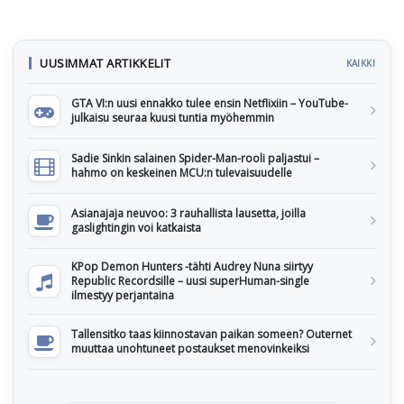
UUSIMMAT ARTIKKELIT
KAIKKI
GTA VI:n uusi ennakko tulee ensin Netflixiin – YouTube-
julkaisu seuraa kuusi tuntia myöhemmin
Sadie Sinkin salainen Spider-Man-rooli paljastui –
hahmo on keskeinen MCU:n tulevaisuudelle
Asianajaja neuvoo: 3 rauhallista lausetta, joilla
gaslightingin voi katkaista
KPop Demon Hunters -tähti Audrey Nuna siirtyy
Republic Recordsille – uusi superHuman-single
ilmestyy perjantaina
Tallensitko taas kiinnostavan paikan someen? Outernet
muuttaa unohtuneet postaukset menovinkeiksi