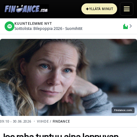
✦
YLLÄTÄ MINUT
KUUNTELEMME NYT
Soittolista: Bilepoppia 2026 - Suomihitit
Findance.com
09:10 - 30.06.2026
VIIHDE /
FINDANCE