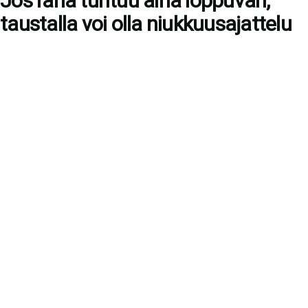
Jos raha tuntuu aina loppuvan,
taustalla voi olla niukkuusajattelu