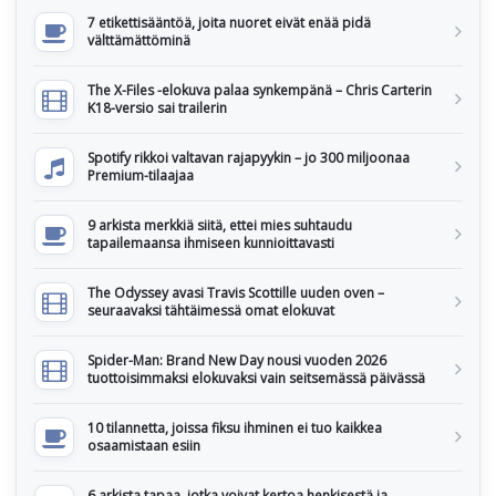
7 etikettisääntöä, joita nuoret eivät enää pidä
välttämättöminä
The X-Files -elokuva palaa synkempänä – Chris Carterin
K18-versio sai trailerin
Spotify rikkoi valtavan rajapyykin – jo 300 miljoonaa
Premium-tilaajaa
9 arkista merkkiä siitä, ettei mies suhtaudu
tapailemaansa ihmiseen kunnioittavasti
The Odyssey avasi Travis Scottille uuden oven –
seuraavaksi tähtäimessä omat elokuvat
Spider-Man: Brand New Day nousi vuoden 2026
tuottoisimmaksi elokuvaksi vain seitsemässä päivässä
10 tilannetta, joissa fiksu ihminen ei tuo kaikkea
osaamistaan esiin
6 arkista tapaa, jotka voivat kertoa henkisestä ja