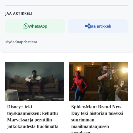
JAA ARTIKKELI
WhatsApp
Jaa artikkeli
Myös Snapchatissa
Disney+ teki
Spider-Man: Brand New
täyskäännöksen: kehuttu
Day teki historian toiseksi
Marvel-sarja peruttiin
suurimman
jatkokaudesta huolimatta
maailmanlaajuisen
avauksen