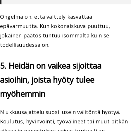
Ongelma on, että välttely kasvattaa
epävarmuutta. Kun kokonaiskuva puuttuu,
jokainen päätös tuntuu isommalta kuin se
todellisuudessa on.
5. Heidän on vaikea sijoittaa
asioihin, joista hyöty tulee
myöhemmin
Niukkuusajattelu suosii usein välitöntä hyötyä.
Koulutus, hyvinvointi, työvälineet tai muut pitkän
aikavälin panostukset voivat tuntua liian