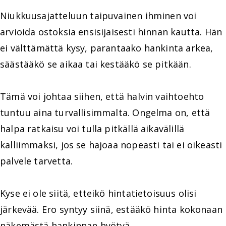
Niukkuusajatteluun taipuvainen ihminen voi
arvioida ostoksia ensisijaisesti hinnan kautta. Hän
ei välttämättä kysy, parantaako hankinta arkea,
säästääkö se aikaa tai kestääkö se pitkään.
Tämä voi johtaa siihen, että halvin vaihtoehto
tuntuu aina turvallisimmalta. Ongelma on, että
halpa ratkaisu voi tulla pitkällä aikavälillä
kalliimmaksi, jos se hajoaa nopeasti tai ei oikeasti
palvele tarvetta.
Kyse ei ole siitä, etteikö hintatietoisuus olisi
järkevää. Ero syntyy siinä, estääkö hinta kokonaan
näkemästä hankinnan hyötyä.