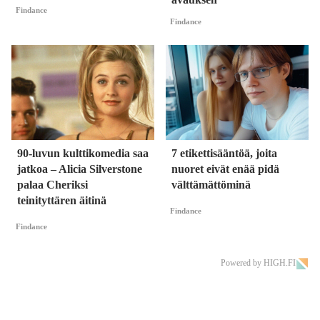
Findance
Findance
90-luvun kulttikomedia saa
7 etikettisääntöä, joita
jatkoa – Alicia Silverstone
nuoret eivät enää pidä
palaa Cheriksi
välttämättöminä
teinityttären äitinä
Findance
Findance
Powered by HIGH.FI