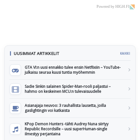
Powered by HIGH.FI
UUSIMMAT ARTIKKELIT
KAIKKI
GTA VI:n uusi ennakko tulee ensin Netflixiin – YouTube-
julkaisu seuraa kuusi tuntia myöhemmin
Sadie Sinkin salainen Spider-Man-rooli paljastui –
hahmo on keskeinen MCU:n tulevaisuudelle
Asianajaja neuvoo: 3 rauhallista lausetta, joilla
gaslightingin voi katkaista
KPop Demon Hunters -tähti Audrey Nuna siirtyy
Republic Recordsille – uusi superHuman-single
ilmestyy perjantaina