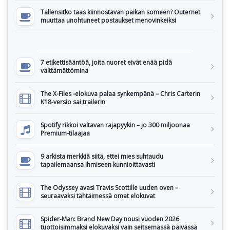
Tallensitko taas kiinnostavan paikan someen? Outernet
muuttaa unohtuneet postaukset menovinkeiksi
7 etikettisääntöä, joita nuoret eivät enää pidä
välttämättöminä
The X-Files -elokuva palaa synkempänä – Chris Carterin
K18-versio sai trailerin
Spotify rikkoi valtavan rajapyykin – jo 300 miljoonaa
Premium-tilaajaa
9 arkista merkkiä siitä, ettei mies suhtaudu
tapailemaansa ihmiseen kunnioittavasti
The Odyssey avasi Travis Scottille uuden oven –
seuraavaksi tähtäimessä omat elokuvat
Spider-Man: Brand New Day nousi vuoden 2026
tuottoisimmaksi elokuvaksi vain seitsemässä päivässä