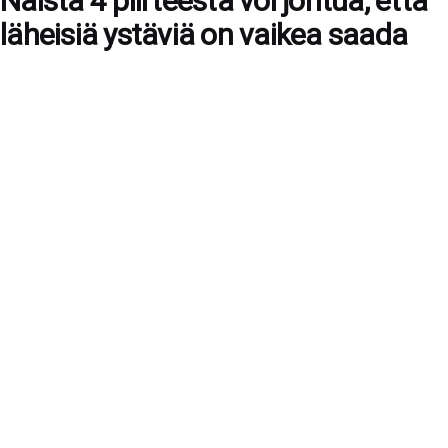
Näistä 4 piirteestä voi johtua, että
läheisiä ystäviä on vaikea saada