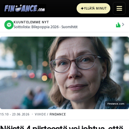
✦
YLLÄTÄ MINUT
KUUNTELEMME NYT
Soittolista: Bilepoppia 2026 - Suomihitit
Findance.com
15:10 - 23.06.2026
VIIHDE /
FINDANCE