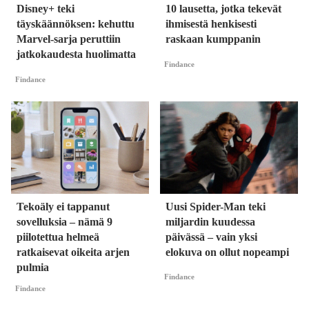
Disney+ teki
10 lausetta, jotka tekevät
täyskäännöksen: kehuttu
ihmisestä henkisesti
Marvel-sarja peruttiin
raskaan kumppanin
jatkokaudesta huolimatta
Findance
Findance
Tekoäly ei tappanut
Uusi Spider-Man teki
sovelluksia – nämä 9
miljardin kuudessa
piilotettua helmeä
päivässä – vain yksi
ratkaisevat oikeita arjen
elokuva on ollut nopeampi
pulmia
Findance
Findance