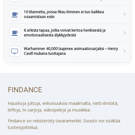
10 tilannetta, joissa fiksu ihminen ei tuo kaikkea
osaamistaan esiin
6 arkista tapaa, jotka voivat kertoa henkisestä ja
emotionaalisesta älykkyydestä
Warhammer 40,000 laajenee animaatiosarjaksi – Henry
Cavill mukana tuottajana
FINDANCE
Hauskoja juttuja, erikoisuuksia maailmalta, netti-ilmiöitä,
leffoja, tv-sarjoja, videopelejä ja musiikkia.
Findance on rekisteröity tavaramerkki. Sivusto voi sisältää
tuotesijoittelua.