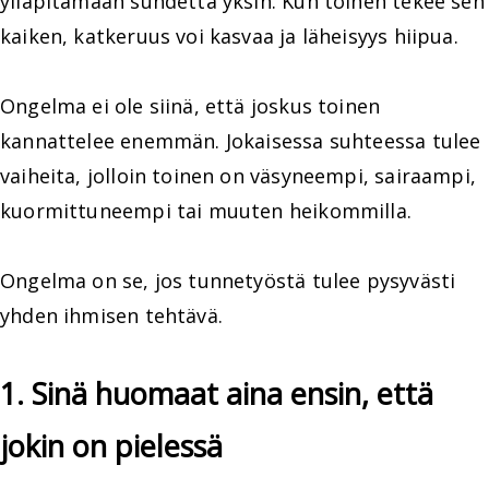
ylläpitämään suhdetta yksin. Kun toinen tekee sen
kaiken, katkeruus voi kasvaa ja läheisyys hiipua.
Ongelma ei ole siinä, että joskus toinen
kannattelee enemmän. Jokaisessa suhteessa tulee
vaiheita, jolloin toinen on väsyneempi, sairaampi,
kuormittuneempi tai muuten heikommilla.
Ongelma on se, jos tunnetyöstä tulee pysyvästi
yhden ihmisen tehtävä.
1. Sinä huomaat aina ensin, että
jokin on pielessä