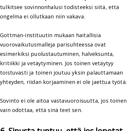
tulkitsee sovinnonhalusi todisteeksi siitä, että
ongelma ei ollutkaan niin vakava.
Gottman-instituutin mukaan haitallisia
vuorovaikutusmalleja parisuhteessa ovat
esimerkiksi puolustautuminen, halveksunta,
kritiikki ja vetäytyminen. Jos toinen vetäytyy
toistuvasti ja toinen joutuu yksin palauttamaan
yhteyden, riidan korjaaminen ei ole jaettua työtä.
Sovinto ei ole aitoa vastavuoroisuutta, jos toinen
vain odottaa, että sinä teet sen.
6. Sinusta tuntuu, että jos lopetat