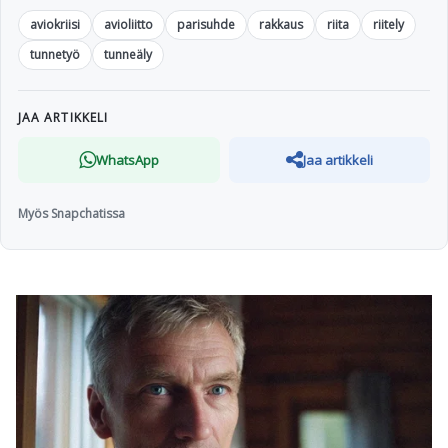
aviokriisi
avioliitto
parisuhde
rakkaus
riita
riitely
tunnetyö
tunneäly
JAA ARTIKKELI
WhatsApp
Jaa artikkeli
Myös Snapchatissa