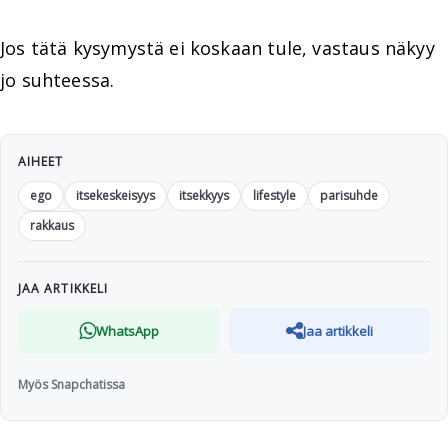
Jos tätä kysymystä ei koskaan tule, vastaus näkyy
jo suhteessa.
AIHEET
ego
itsekeskeisyys
itsekkyys
lifestyle
parisuhde
rakkaus
JAA ARTIKKELI
WhatsApp
Jaa artikkeli
Myös Snapchatissa