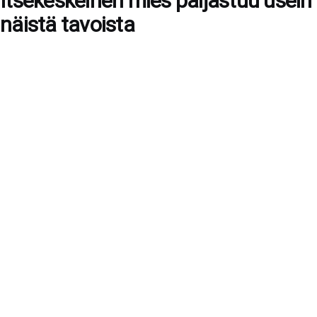
Itsekeskeinen mies paljastuu usein
näistä tavoista