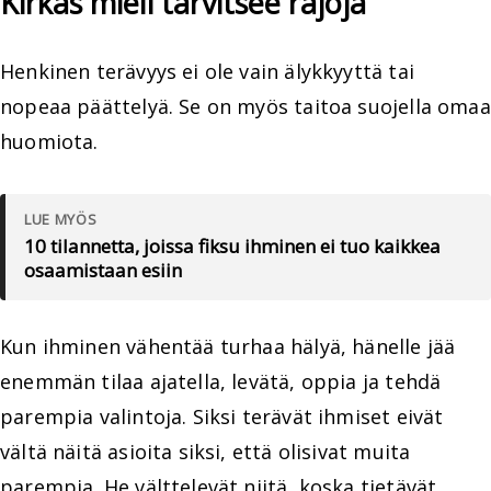
Kirkas mieli tarvitsee rajoja
Henkinen terävyys ei ole vain älykkyyttä tai
nopeaa päättelyä. Se on myös taitoa suojella omaa
huomiota.
LUE MYÖS
10 tilannetta, joissa fiksu ihminen ei tuo kaikkea
osaamistaan esiin
Kun ihminen vähentää turhaa hälyä, hänelle jää
enemmän tilaa ajatella, levätä, oppia ja tehdä
parempia valintoja. Siksi terävät ihmiset eivät
vältä näitä asioita siksi, että olisivat muita
parempia. He välttelevät niitä, koska tietävät,