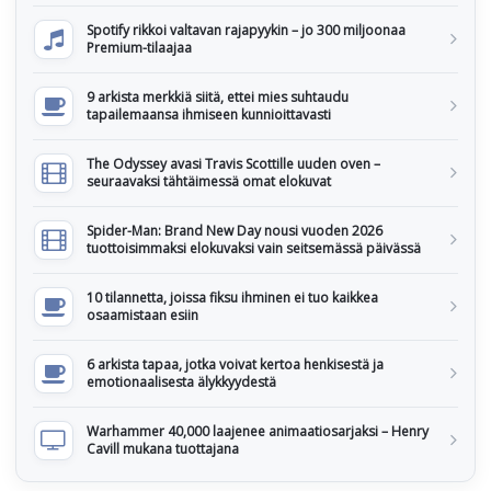
Spotify rikkoi valtavan rajapyykin – jo 300 miljoonaa
Premium-tilaajaa
9 arkista merkkiä siitä, ettei mies suhtaudu
tapailemaansa ihmiseen kunnioittavasti
The Odyssey avasi Travis Scottille uuden oven –
seuraavaksi tähtäimessä omat elokuvat
Spider-Man: Brand New Day nousi vuoden 2026
tuottoisimmaksi elokuvaksi vain seitsemässä päivässä
10 tilannetta, joissa fiksu ihminen ei tuo kaikkea
osaamistaan esiin
6 arkista tapaa, jotka voivat kertoa henkisestä ja
emotionaalisesta älykkyydestä
Warhammer 40,000 laajenee animaatiosarjaksi – Henry
Cavill mukana tuottajana