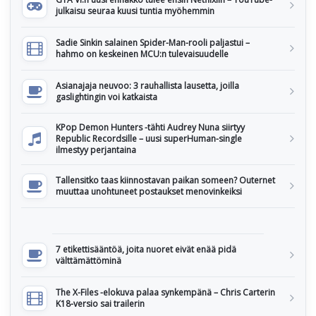
julkaisu seuraa kuusi tuntia myöhemmin
Sadie Sinkin salainen Spider-Man-rooli paljastui –
hahmo on keskeinen MCU:n tulevaisuudelle
Asianajaja neuvoo: 3 rauhallista lausetta, joilla
gaslightingin voi katkaista
KPop Demon Hunters -tähti Audrey Nuna siirtyy
Republic Recordsille – uusi superHuman-single
ilmestyy perjantaina
Tallensitko taas kiinnostavan paikan someen? Outernet
muuttaa unohtuneet postaukset menovinkeiksi
7 etikettisääntöä, joita nuoret eivät enää pidä
välttämättöminä
The X-Files -elokuva palaa synkempänä – Chris Carterin
K18-versio sai trailerin