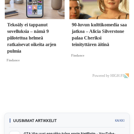
Tekoäly ei tappanut
90-luvun kulttikomedia saa
sovelluksia – nämä 9
jatkoa – Alicia Silverstone
piilotettua helmeä
palaa Cheriksi
ratkaisevat oikeita arjen
teinityttären äitinä
pulmia
Findance
Findance
Powered by HIGH.FI
UUSIMMAT ARTIKKELIT
KAIKKI
GTA VI:n uusi ennakko tulee ensin Netflixiin – YouTube-