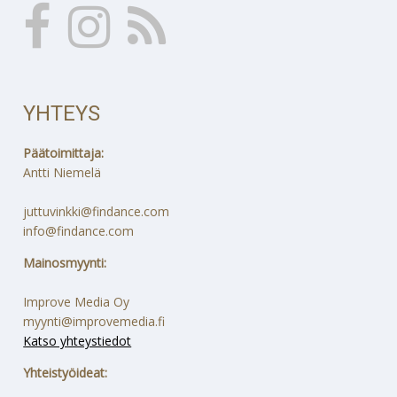
YHTEYS
Päätoimittaja:
Antti Niemelä
juttuvinkki@findance.com
info@findance.com
Mainosmyynti:
Improve Media Oy
myynti@improvemedia.fi
Katso yhteystiedot
Yhteistyöideat: