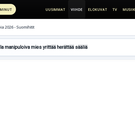
 MINUT
UUSIMMAT
VIIHDE
ELOKUVAT
TV
MUSIIK
pia 2026 - Suomihitit
lla manipuloiva mies yrittää herättää sääliä