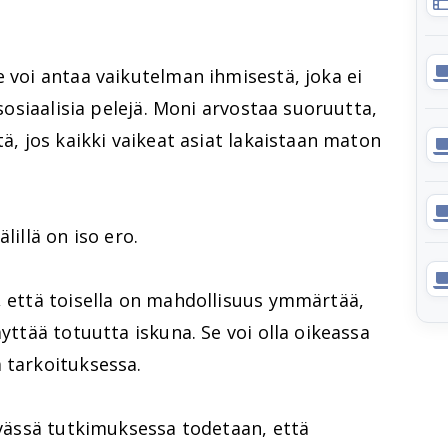
e voi antaa vaikutelman ihmisestä, joka ei
 sosiaalisia pelejä. Moni arvostaa suoruutta,
tä, jos kaikki vaikeat asiat lakaistaan maton
lillä on iso ero.
, että toisella on mahdollisuus ymmärtää,
äyttää totuutta iskuna. Se voi olla oikeassa
 tarkoituksessa.
levässä tutkimuksessa todetaan, että