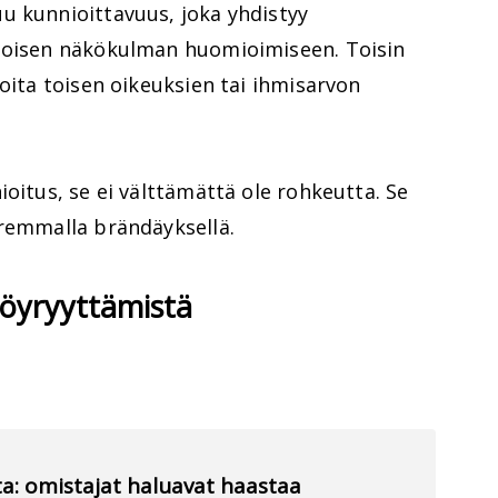
u kunnioittavuus, joka yhdistyy
 toisen näkökulman huomioimiseen. Toisin
koita toisen oikeuksien tai ihmisarvon
ioitus, se ei välttämättä ole rohkeutta. Se
aremmalla brändäyksellä.
 nöyryyttämistä
a: omistajat haluavat haastaa