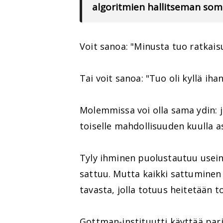
algoritmien hallitseman so
Voit sanoa: "Minusta tuo ratkaisu
Tai voit sanoa: "Tuo oli kyllä iha
Molemmissa voi olla sama ydin: j
toiselle mahdollisuuden kuulla 
Tyly ihminen puolustautuu usein 
sattuu. Mutta kaikki sattuminen 
tavasta, jolla totuus heitetään to
Gottman-instituutti käyttää par