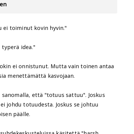
men
 ei toiminut kovin hyvin."
n typerä idea."
okin ei onnistunut. Mutta vain toinen antaa
asia menettämättä kasvojaan.
sanomalla, että "totuus sattuu". Joskus
ei johdu totuudesta. Joskus se johtuu
isen päälle.
isuhdekeskusteluissa käsitettä "harsh