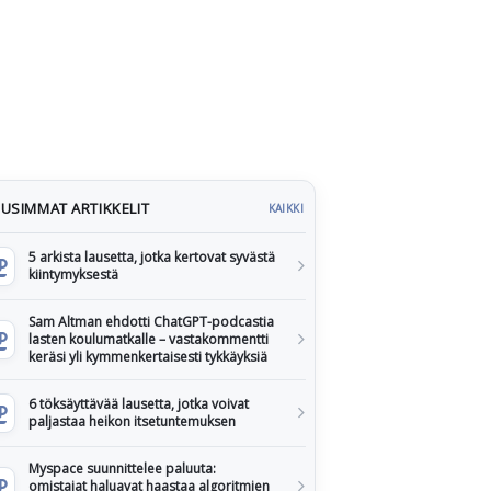
USIMMAT ARTIKKELIT
KAIKKI
5 arkista lausetta, jotka kertovat syvästä
kiintymyksestä
Sam Altman ehdotti ChatGPT-podcastia
lasten koulumatkalle – vastakommentti
keräsi yli kymmenkertaisesti tykkäyksiä
6 töksäyttävää lausetta, jotka voivat
paljastaa heikon itsetuntemuksen
Myspace suunnittelee paluuta:
omistajat haluavat haastaa algoritmien