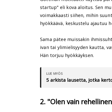
startup" eli kova aloitus. Sen m
voimakkaasti siihen, mihin suunt
hyökkäävä, keskustelu ajautuu h
Sama pätee muissakin ihmissuhte
ivan tai ylimielisyyden kautta, v
Hän torjuu hyökkäyksen.
LUE MYÖS
5 arkista lausetta, jotka ker
2. "Olen vain rehellinen