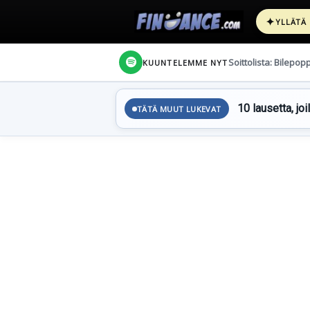
✦
YLLÄTÄ
Soittolista: Bilepop
KUUNTELEMME NYT
10 lausetta, joi
TÄTÄ MUUT LUKEVAT