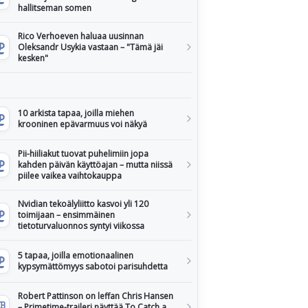
hallitseman somen
Rico Verhoeven haluaa uusinnan
Oleksandr Usykia vastaan – "Tämä jäi
kesken"
10 arkista tapaa, joilla miehen
krooninen epävarmuus voi näkyä
Pii-hiiliakut tuovat puhelimiin jopa
kahden päivän käyttöajan – mutta niissä
piilee vaikea vaihtokauppa
Nvidian tekoälyliitto kasvoi yli 120
toimijaan – ensimmäinen
tietoturvaluonnos syntyi viikossa
5 tapaa, joilla emotionaalinen
kypsymättömyys sabotoi parisuhdetta
Robert Pattinson on leffan Chris Hansen
– Primetime-traileri näyttää To Catch a