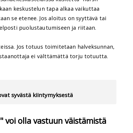
ukaan keskustelun tapa alkaa vaikuttaa
aan se etenee. Jos aloitus on syyttävä tai
elposti puolustautumiseen ja riitaan.
issa. Jos totuus toimitetaan halveksunnan,
astaanottaja ei välttämättä torju totuutta.
tovat syvästä kiintymyksestä
" voi olla vastuun väistämistä