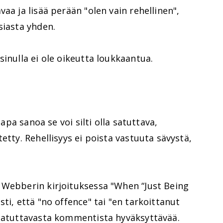
aa ja lisää perään "olen vain rehellinen",
siasta yhden.
sinulla ei ole oikeutta loukkaantua.
tapa sanoa se voi silti olla satuttava,
etty. Rehellisyys ei poista vastuuta sävystä,
 Webberin kirjoituksessa "When “Just Being
ti, että "no offence" tai "en tarkoittanut
 satuttavasta kommentista hyväksyttävää.