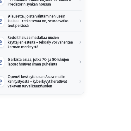
Predatorin synkän nousun
9 lausetta, joista välittäminen usein
kuuluu – ratkaisevaa on, seuraavatko
teot perässä
Reddit haluaa madaltaa uusien
käyttäjien esteitä – tekoäly voi vähentää
karman merkitystä
6 arkista asiaa, jotka 70- ja 80-lukujen
lapset hoitivat ilman puhelinta
OpenAI keskeytti osan Astra-mallin
kehitystyöstä – kyberkyvyt herättivät
vakavan turvallisuushuolen